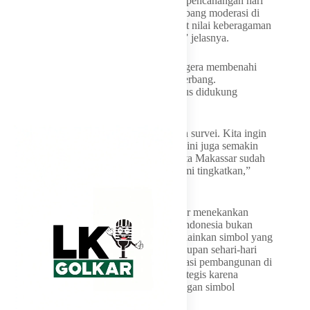
“Ini menjadi tanggung jawab kami setelah pencanangan hari
ini. Kami akan menghadirkan gerbang-gerbang moderasi di
beberapa lokasi sebagai upaya memperkuat nilai keberagaman
hingga ke tingkat masyarakat paling kecil,” jelasnya.
Appi juga memastikan pemerintah akan segera membenahi
akses jalan menuju lokasi pembangunan gerbang.
Menurutnya, simbol moderasi tersebut harus didukung
infrastruktur yang memadai.
“Hari ini Dinas PU sudah turun melakukan survei. Kita ingin
memastikan infrastruktur menuju kawasan ini juga semakin
baik. Saat ini tingkat kemantapan jalan Kota Makassar sudah
berada di atas 97 persen dan akan terus kami tingkatkan,”
ungkapnya.
Sementara itu, Menag RI Nasaruddin Umar menekankan
bahwa pembangunan Gerbang Moderasi Indonesia bukan
sekadar menghadirkan monumen fisik, melainkan simbol yang
menghidupkan nilai persatuan dalam kehidupan sehari-hari
masyarakat. Ia menjelaskan, pemilihan lokasi pembangunan di
kawasan permukiman memiliki makna strategis karena
masyarakat akan berinteraksi langsung dengan simbol
moderasi tersebut setiap hari.