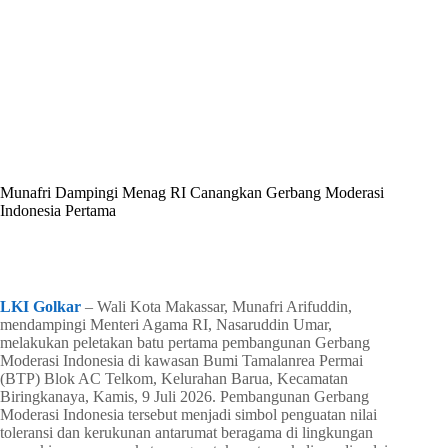
By
Shintia
On
Juli 9, 2026
In
Golkar Update
Munafri Dampingi Menag RI Canangkan Gerbang Moderasi
Indonesia Pertama
In
Golkar Update
Read Time
3 mins
LKI Golkar
– Wali Kota Makassar, Munafri Arifuddin,
mendampingi Menteri Agama RI, Nasaruddin Umar,
melakukan peletakan batu pertama pembangunan Gerbang
Moderasi Indonesia di kawasan Bumi Tamalanrea Permai
(BTP) Blok AC Telkom, Kelurahan Barua, Kecamatan
Biringkanaya, Kamis, 9 Juli 2026. Pembangunan Gerbang
Moderasi Indonesia tersebut menjadi simbol penguatan nilai
toleransi dan kerukunan antarumat beragama di lingkungan