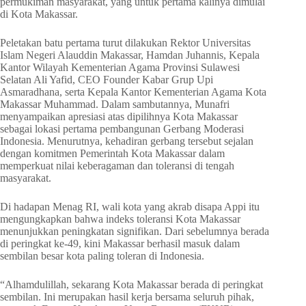
permukiman masyarakat, yang untuk pertama kalinya dimulai
di Kota Makassar.
Peletakan batu pertama turut dilakukan Rektor Universitas
Islam Negeri Alauddin Makassar, Hamdan Juhannis, Kepala
Kantor Wilayah Kementerian Agama Provinsi Sulawesi
Selatan Ali Yafid, CEO Founder Kabar Grup Upi
Asmaradhana, serta Kepala Kantor Kementerian Agama Kota
Makassar Muhammad. Dalam sambutannya, Munafri
menyampaikan apresiasi atas dipilihnya Kota Makassar
sebagai lokasi pertama pembangunan Gerbang Moderasi
Indonesia. Menurutnya, kehadiran gerbang tersebut sejalan
dengan komitmen Pemerintah Kota Makassar dalam
memperkuat nilai keberagaman dan toleransi di tengah
masyarakat.
Di hadapan Menag RI, wali kota yang akrab disapa Appi itu
mengungkapkan bahwa indeks toleransi Kota Makassar
menunjukkan peningkatan signifikan. Dari sebelumnya berada
di peringkat ke-49, kini Makassar berhasil masuk dalam
sembilan besar kota paling toleran di Indonesia.
“Alhamdulillah, sekarang Kota Makassar berada di peringkat
sembilan. Ini merupakan hasil kerja bersama seluruh pihak,