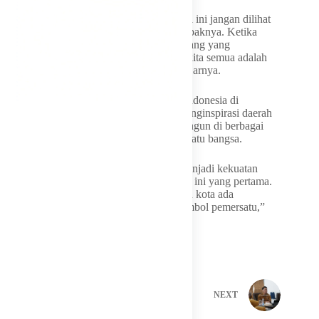
“Kehadiran monumen kebersamaan seperti ini jangan dilihat
dari besar kecil tempatnya, tetapi dari dampaknya. Ketika
dibangun di tengah permukiman, setiap orang yang
melihatnya akan selalu diingatkan bahwa kita semua adalah
satu, tidak ada perbedaan di antara kita,” ujarnya.
Nasaruddin berharap Gerbang Moderasi Indonesia di
Makassar menjadi ikon persatuan yang menginspirasi daerah
lain sehingga monumen serupa dapat dibangun di berbagai
kabupaten dan kota sebagai simbol pemersatu bangsa.
“Dan saya berharap monumen ini nanti menjadi kekuatan
simbolik, ikonik di Kota Makassar, apalagi ini yang pertama.
Kita akan saksikan di setiap kabupaten dan kota ada
monumen-monumen seperti ini sebagai simbol pemersatu,”
harapnya.
PREVIOUS
NEXT
Related Posts