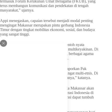
termasuk Forum Kerukunan Umat Beragama (FKUB), yang
terus membangun komunikasi dan pendekatan di tengah
masyarakat,” ujarnya.
Appi menegaskan, capaian tersebut menjadi modal penting
mengingat Makassar merupakan pintu gerbang Indonesia
Timur dengan tingkat mobilitas ekonomi, sosial, dan budaya
yang sangat tinggi.
Ia juga menyebut kawasan BTP sebagai contoh nyata
kehidupan masyarakat yang multietnis dan multikeyakinan. Di
kawasan tersebut berdiri rumah ibadah dari berbagai agama
yang hidup berdampingan secara harmonis.
“Dan khususnya di daerah BTP ini, kami laporkan Pak
Menteri, bahwa di sini pemukiman yang sangat multi-etnis. Di
sini ada gerejanya, ada masjidnya, ada puranya,” katanya.
Sebagai bentuk komitmen, Pemerintah Kota Makassar akan
menginisiasi pembangunan Gerbang Moderasi Indonesia di
sejumlah titik lainnya agar semangat toleransi dapat tumbuh
mulai dari lingkungan RT dan RW.