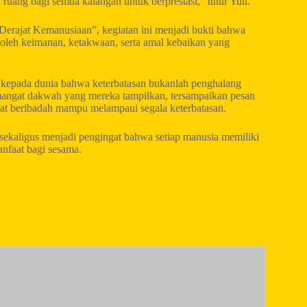
uang bagi semua kalangan untuk berprestasi,” tutur Yuli.
ajat Kemanusiaan”, kegiatan ini menjadi bukti bahwa
n oleh keimanan, ketakwaan, serta amal kebaikan yang
 kepada dunia bahwa keterbatasan bukanlah penghalang
emangat dakwah yang mereka tampilkan, tersampaikan pesan
gat beribadah mampu melampaui segala keterbatasan.
sekaligus menjadi pengingat bahwa setiap manusia memiliki
nfaat bagi sesama.