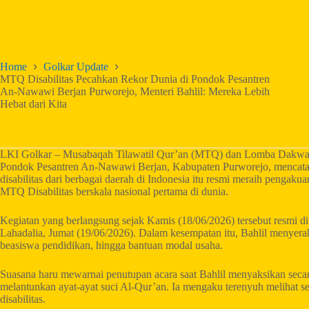
Home
Golkar Update
MTQ Disabilitas Pecahkan Rekor Dunia di Pondok Pesantren
An-Nawawi Berjan Purworejo, Menteri Bahlil: Mereka Lebih
Hebat dari Kita
LKI Golkar – Musabaqah Tilawatil Qur’an (MTQ) dan Lomba Dakwah D
Pondok Pesantren An-Nawawi Berjan, Kabupaten Purworejo, mencatat 
disabilitas dari berbagai daerah di Indonesia itu resmi meraih penga
MTQ Disabilitas berskala nasional pertama di dunia.
Kegiatan yang berlangsung sejak Kamis (18/06/2026) tersebut resmi d
Lahadalia, Jumat (19/06/2026). Dalam kesempatan itu, Bahlil menye
beasiswa pendidikan, hingga bantuan modal usaha.
Suasana haru mewarnai penutupan acara saat Bahlil menyaksikan sec
melantunkan ayat-ayat suci Al-Qur’an. Ia mengaku terenyuh melihat s
disabilitas.