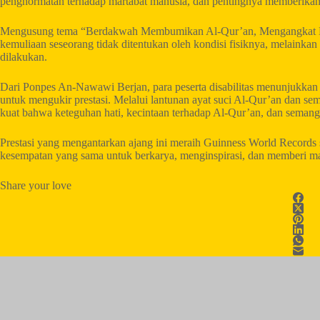
penghormatan terhadap martabat manusia, dan pentingnya memberikan r
Mengusung tema “Berdakwah Membumikan Al-Qur’an, Mengangkat Der
kemuliaan seseorang tidak ditentukan oleh kondisi fisiknya, melainka
dilakukan.
Dari Ponpes An-Nawawi Berjan, para peserta disabilitas menunjukkan
untuk mengukir prestasi. Melalui lantunan ayat suci Al-Qur’an dan s
kuat bahwa keteguhan hati, kecintaan terhadap Al-Qur’an, dan seman
Prestasi yang mengantarkan ajang ini meraih Guinness World Records 
kesempatan yang sama untuk berkarya, menginspirasi, dan memberi ma
Share your love