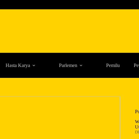
Hasta Karya
Parlemen
Pemilu
Pe
P
W
U
D