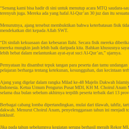
“Senang kami bisa hadir di sini untuk menutup acara MTQ saudara-saud
terenyuh juga. Mereka ada yang hafal Al-Qur’an 30 juz dan itu sesuatu 
Menurutnya, ajang tersebut membuktikan bahwa keterbatasan fisik tid
mendekatkan diri kepada Allah SWT.
“Di sinilah kekuasaan dan kebesaran Ilahi. Secara fisik mereka diberi
mereka mungkin jauh lebih baik daripada kita. Bahkan khususnya saya,
lebih hebat dalam melantunkan ayat-ayat suci Al-Qur’an,” ujarnya.
Pernyataan itu disambut tepuk tangan para peserta dan tamu undangan y
pelajaran berharga tentang ketekunan, kesungguhan, dan kecintaan te
Ajang yang digelar dalam rangka Milad ke-48 Majelis Dakwah Islamiyah
Indonesia. Ketua Umum Pengurus Pusat MDI, KH M. Choirul Anam MZ
selama dua bulan sebelum akhirnya terpilih peserta terbaik dari 13 prov
Berbagai cabang lomba dipertandingkan, mulai dari tilawah, tahfiz, tart
dakwah. Menurut Choirul Anam, penyelenggaraan tahun ini menjadi 
inklusif.
Jika pada tahun sebelumnya kegiatan serupa berhasil meraih Rekor MU