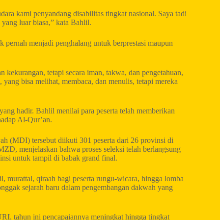
ara kami penyandang disabilitas tingkat nasional. Saya tadi
yang luar biasa,” kata Bahlil.
ak pernah menjadi penghalang untuk berprestasi maupun
kan kekurangan, tetapi secara iman, takwa, dan pengetahuan,
 yang bisa melihat, membaca, dan menulis, tetapi mereka
ang hadir. Bahlil menilai para peserta telah memberikan
rhadap Al-Qur’an.
 (MDI) tersebut diikuti 301 peserta dari 26 provinsi di
D, menjelaskan bahwa proses seleksi telah berlangsung
insi untuk tampil di babak grand final.
il, murattal, qiraah bagi peserta rungu-wicara, hingga lomba
tonggak sejarah baru dalam pengembangan dakwah yang
RI, tahun ini pencapaiannya meningkat hingga tingkat