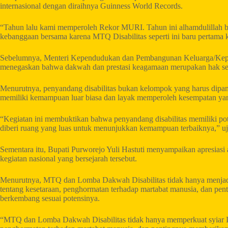
internasional dengan diraihnya Guinness World Records.
“Tahun lalu kami memperoleh Rekor MURI. Tahun ini alhamdulillah b
kebanggaan bersama karena MTQ Disabilitas seperti ini baru pertama k
Sebelumnya, Menteri Kependudukan dan Pembangunan Keluarga/Kepa
menegaskan bahwa dakwah dan prestasi keagamaan merupakan hak selu
Menurutnya, penyandang disabilitas bukan kelompok yang harus dipan
memiliki kemampuan luar biasa dan layak memperoleh kesempatan ya
“Kegiatan ini membuktikan bahwa penyandang disabilitas memiliki pote
diberi ruang yang luas untuk menunjukkan kemampuan terbaiknya,” uj
Sementara itu, Bupati Purworejo Yuli Hastuti menyampaikan apresiasi 
kegiatan nasional yang bersejarah tersebut.
Menurutnya, MTQ dan Lomba Dakwah Disabilitas tidak hanya menjadi s
tentang kesetaraan, penghormatan terhadap martabat manusia, dan pen
berkembang sesuai potensinya.
“MTQ dan Lomba Dakwah Disabilitas tidak hanya memperkuat syiar Isla