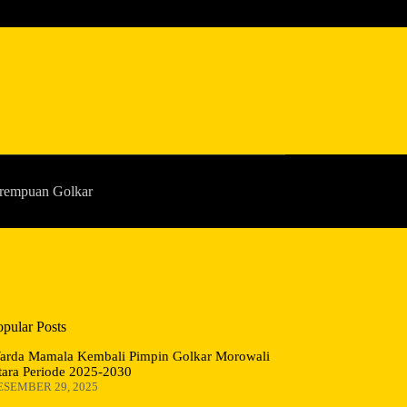
rempuan Golkar
opular Posts
arda Mamala Kembali Pimpin Golkar Morowali
tara Periode 2025-2030
ESEMBER 29, 2025