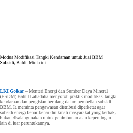
By
Shintia
On
April 22, 2026
In
Golkar Update
Modus Modifikasi Tangki Kendaraan untuk Jual BBM
Subsidi, Bahlil Minta ini
In
Golkar Update
Read Time
3 mins
LKI Golkar
– Menteri Energi dan Sumber Daya Mineral
(ESDM) Bahlil Lahadalia menyoroti praktik modifikasi tangki
kendaraan dan pengisian berulang dalam pembelian subsidi
BBM. Ia meminta pengawasan distribusi diperketat agar
subsidi energi benar-benar dinikmati masyarakat yang berhak,
bukan disalahgunakan untuk penimbunan atau kepentingan
lain di luar peruntukannya.