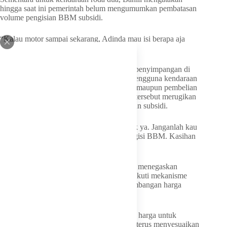
hingga saat ini pemerintah belum mengumumkan pembatasan
volume pengisian BBM subsidi.
“Kalau motor sampai sekarang, Adinda mau isi berapa aja
nggak apa-apa,” katanya.
Meski demikian, ia mengingatkan adanya penyimpangan di
lapangan yang justru banyak melibatkan pengguna kendaraan
roda dua, seperti praktik modifikasi tangki maupun pembelian
berulang BBM subsidi. Menurut dia, pola tersebut merugikan
masyarakat yang benar-benar membutuhkan subsidi.
“Cari rezeki itu penting tapi yang baik-baik ya. Janganlah kau
pakai gim, janganlah kau bolak-balik mengisi BBM. Kasihan
rakyat kita,” tegasnya.
Dalam kesempatan yang sama, Bahlil juga menegaskan
bahwa harga BBM nonsubsidi tetap mengikuti mekanisme
pasar, sehingga bisa berubah sesuai perkembangan harga
energi global.
Pemerintah, kata dia, hanya bisa menjamin harga untuk
subsidi BBM, sedangkan nonsubsidi akan terus menyesuaikan