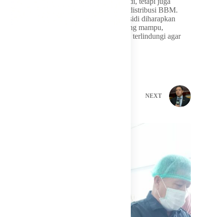
hanya fokus menjaga stabilitas harga subsidi, tetapi juga
berupaya menutup celah ekosistem dalam distribusi BBM.
Dengan pengawasan yang lebih ketat, subsidi diharapkan
benar-benar sampai kepada masyarakat yang mampu,
sementara kendaraan sektor produktif tetap terlindungi agar
rantai pasok ekonomi tidak terganggu.
PREVIOUS
NEXT
Related Posts