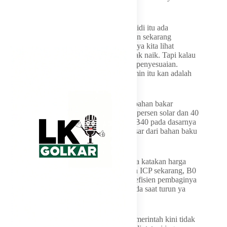
kondisi pasar.
“Saya katakan kalau untuk BBM non-subsidi itu ada
penyesuaian harga. Tahap pertama mungkin sekarang
dilakukan seperti sekarang. Tahap berikutnya kita lihat
penyesuaian. Kalau harganya turun, ya tidak naik. Tapi kalau
harganya naik terus, ya mungkin pasti ada penyesuaian.
Karena kan bisa kita jamin, negara bisa jamin itu kan adalah
harga subsidi,” jelas Bahlil.
Ia juga menjelaskan dinamika harga pada bahan bakar
campuran seperti B40, yang terdiri atas 60 persen solar dan 40
persen minyak nabati. Menurut dia, harga B40 pada dasarnya
juga dipengaruhi oleh komponen harga pasar dari bahan baku
pembentuknya.
“Kalau solar non-subsidi itu sekali lagi saya katakan harga
pasar. Sekarang kan kalau kita lihat dengan ICP sekarang, B0
itu lebih mahal dari B40. Nah pasti ada koefisien pembaginya
di situ, perhitungannya. Jadi pasti kalau pada saat turun ya
turun, naik ya naik,” ujarnya.
Pernyataan Bahlil menunjukkan bahwa pemerintah kini tidak