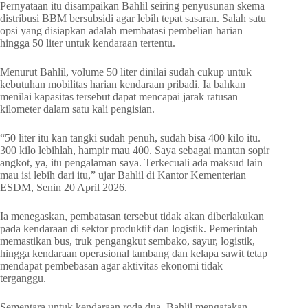
Pernyataan itu disampaikan Bahlil seiring penyusunan skema
distribusi BBM bersubsidi agar lebih tepat sasaran. Salah satu
opsi yang disiapkan adalah membatasi pembelian harian
hingga 50 liter untuk kendaraan tertentu.
Menurut Bahlil, volume 50 liter dinilai sudah cukup untuk
kebutuhan mobilitas harian kendaraan pribadi. Ia bahkan
menilai kapasitas tersebut dapat mencapai jarak ratusan
kilometer dalam satu kali pengisian.
“50 liter itu kan tangki sudah penuh, sudah bisa 400 kilo itu.
300 kilo lebihlah, hampir mau 400. Saya sebagai mantan sopir
angkot, ya, itu pengalaman saya. Terkecuali ada maksud lain
mau isi lebih dari itu,” ujar Bahlil di Kantor Kementerian
ESDM, Senin 20 April 2026.
Ia menegaskan, pembatasan tersebut tidak akan diberlakukan
pada kendaraan di sektor produktif dan logistik. Pemerintah
memastikan bus, truk pengangkut sembako, sayur, logistik,
hingga kendaraan operasional tambang dan kelapa sawit tetap
mendapat pembebasan agar aktivitas ekonomi tidak
terganggu.
Sementara untuk kendaraan roda dua, Bahlil mengatakan