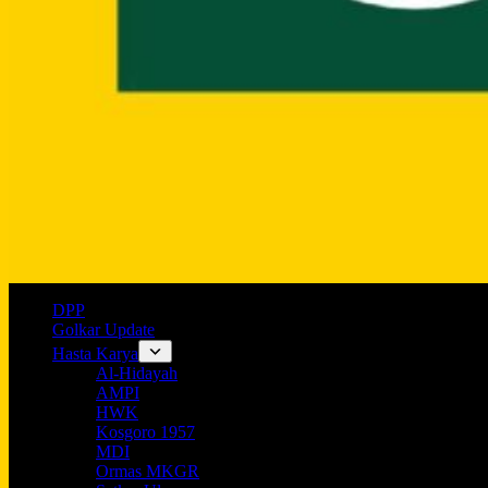
DPP
Golkar Update
Hasta Karya
Al-Hidayah
AMPI
HWK
Kosgoro 1957
MDI
Ormas MKGR