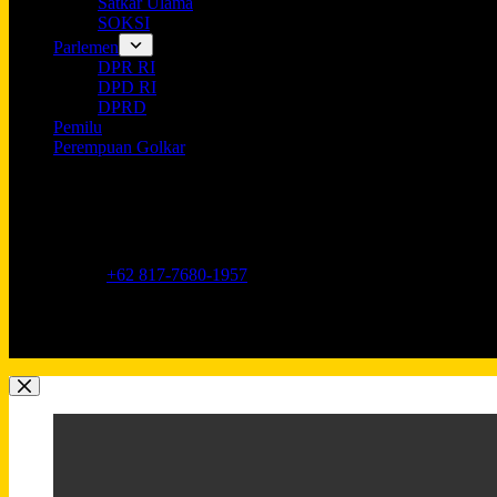
Satkar Ulama
SOKSI
Parlemen
DPR RI
DPD RI
DPRD
Pemilu
Perempuan Golkar
Opening hours
9AM - 5PM
Address:
Jl. Anggrek Neli Murni No.11A, RT.16/RW.1, Kemang
Phone:
+62 817-7680-1957
Mobile:
+62 817-7680-1957
Email:
Lkidppgolkar@gmail.com