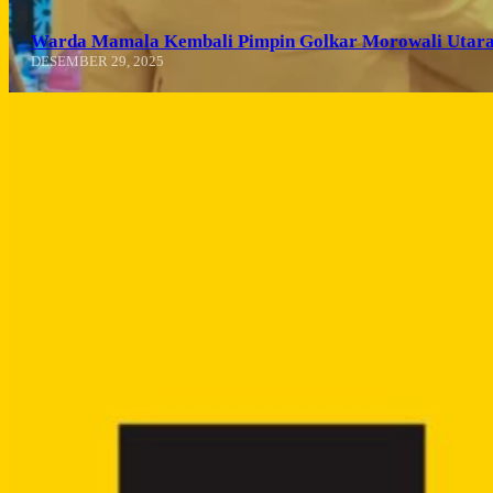
Warda Mamala Kembali Pimpin Golkar Morowali Utara
DESEMBER 29, 2025