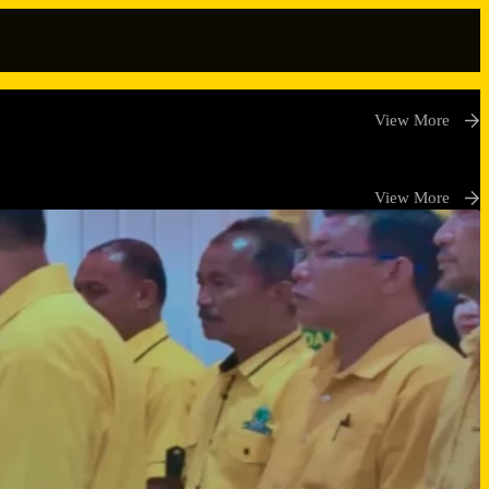
View More
View More