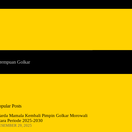
rempuan Golkar
opular Posts
arda Mamala Kembali Pimpin Golkar Morowali
tara Periode 2025-2030
ESEMBER 29, 2025