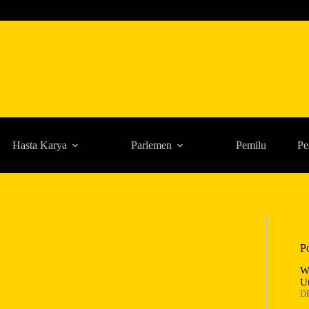
Hasta Karya
Parlemen
Pemilu
Pe
P
W
U
D