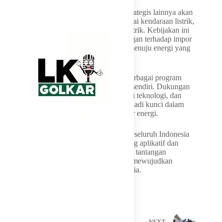
Menurutnya, hilirisasi nikel dan mineral strategis lainnya akan
mendukung pembangunan ekosistem baterai kendaraan listrik,
baik untuk mobil maupun sepeda motor listrik. Kebijakan ini
diharapkan dapat mengurangi ketergantungan terhadap impor
BBM sekaligus mendorong transformasi menuju energi yang
lebih bersih dan berkelanjutan.
Bahlil menekankan bahwa keberhasilan berbagai program
tersebut tidak dapat dilakukan pemerintah sendiri. Dukungan
perguruan tinggi melalui penelitian, inovasi teknologi, dan
pengembangan sumber daya manusia menjadi kunci dalam
memperkuat daya saing Indonesia di sektor energi.
Karena itu, ia berharap kampus-kampus di seluruh Indonesia
dapat semakin aktif menghasilkan riset yang aplikatif dan
mampu menjawab kebutuhan industri serta tantangan
pembangunan nasional, khususnya dalam mewujudkan
ketahanan dan kemandirian energi Indonesia.