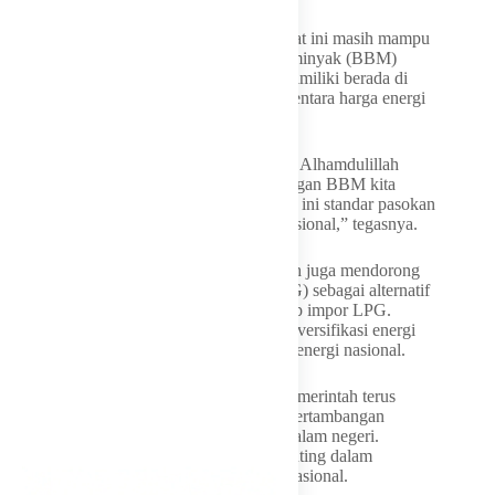
Bahlil menyampaikan bahwa Indonesia saat ini masih mampu
menjaga ketahanan pasokan bahan bakar minyak (BBM)
nasional. Bahkan, cadangan energi yang dimiliki berada di
atas standar minimal yang ditetapkan, sementara harga energi
bersubsidi tetap dapat dipertahankan.
“Di tengah geopolitik yang tidak menentu, Alhamdulillah
Indonesia masih bisa mengamankan cadangan BBM kita
dengan harga subsidi yang tidak naik. Saat ini standar pasokan
kita juga berada di atas standar minimal nasional,” tegasnya.
Selain menjaga pasokan energi, pemerintah juga mendorong
pemanfaatan compressed natural gas (CNG) sebagai alternatif
untuk mengurangi ketergantungan terhadap impor LPG.
Langkah ini menjadi bagian dari strategi diversifikasi energi
sekaligus upaya memperkuat kemandirian energi nasional.
Lebih lanjut, Bahlil menjelaskan bahwa pemerintah terus
mempercepat program hilirisasi di sektor pertambangan
sebagai upaya menciptakan nilai tambah dalam negeri.
Hilirisasi tersebut juga menjadi fondasi penting dalam
pengembangan industri kendaraan listrik nasional.