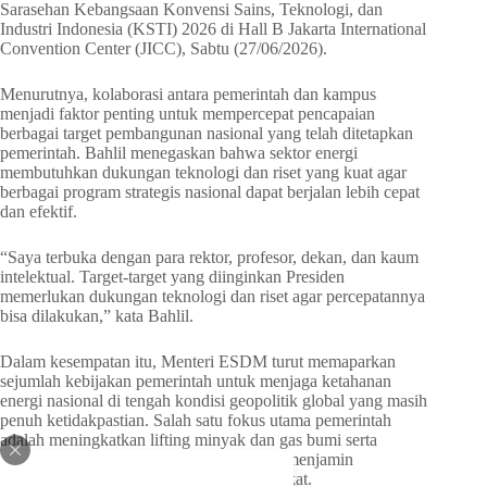
Sarasehan Kebangsaan Konvensi Sains, Teknologi, dan
Industri Indonesia (KSTI) 2026 di Hall B Jakarta International
Convention Center (JICC), Sabtu (27/06/2026).
Menurutnya, kolaborasi antara pemerintah dan kampus
menjadi faktor penting untuk mempercepat pencapaian
berbagai target pembangunan nasional yang telah ditetapkan
pemerintah. Bahlil menegaskan bahwa sektor energi
membutuhkan dukungan teknologi dan riset yang kuat agar
berbagai program strategis nasional dapat berjalan lebih cepat
dan efektif.
“Saya terbuka dengan para rektor, profesor, dekan, dan kaum
intelektual. Target-target yang diinginkan Presiden
memerlukan dukungan teknologi dan riset agar percepatannya
bisa dilakukan,” kata Bahlil.
Dalam kesempatan itu, Menteri ESDM turut memaparkan
sejumlah kebijakan pemerintah untuk menjaga ketahanan
energi nasional di tengah kondisi geopolitik global yang masih
penuh ketidakpastian. Salah satu fokus utama pemerintah
adalah meningkatkan lifting minyak dan gas bumi serta
memperkuat bauran energi nasional guna menjamin
ketersediaan pasokan energi bagi masyarakat.