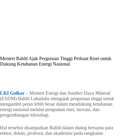
By
Shintia
On
Juli 5, 2026
In
Golkar Update
Menteri Bahlil Ajak Perguruan Tinggi Perkuat Riset untuk
Dukung Ketahanan Energi Nasional
In
Golkar Update
Read Time
2 mins
LKI Golkar
– Menteri Energi dan Sumber Daya Mineral
(ESDM) Bahlil Lahadalia mengajak perguruan tinggi untuk
mengambil peran lebih besar dalam mendukung ketahanan
energi nasional melalui penguatan riset, inovasi, dan
pengembangan teknologi.
Hal tersebut disampaikan Bahlil dalam dialog bersama para
rektor, dekan, profesor, dan akademisi pada rangkaian