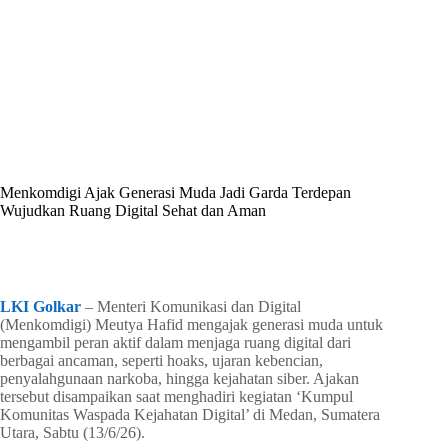
By
Shintia
On
Juni 22, 2026
In
Golkar Update
Menkomdigi Ajak Generasi Muda Jadi Garda Terdepan
Wujudkan Ruang Digital Sehat dan Aman
In
Golkar Update
Read Time
4 mins
LKI Golkar
– Menteri Komunikasi dan Digital
(Menkomdigi) Meutya Hafid mengajak generasi muda untuk
mengambil peran aktif dalam menjaga ruang digital dari
berbagai ancaman, seperti hoaks, ujaran kebencian,
penyalahgunaan narkoba, hingga kejahatan siber. Ajakan
tersebut disampaikan saat menghadiri kegiatan ‘Kumpul
Komunitas Waspada Kejahatan Digital’ di Medan, Sumatera
Utara, Sabtu (13/6/26).