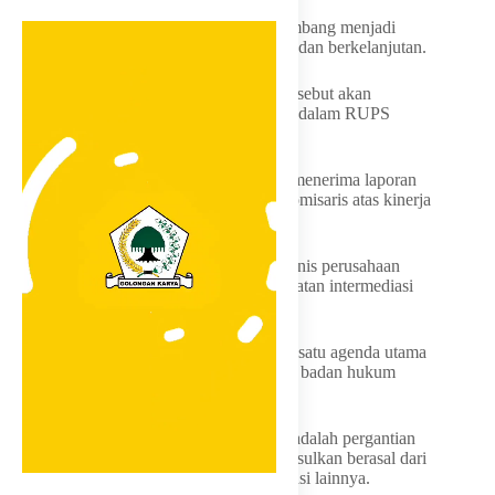
Ia optimistis Bank NTT dapat terus berkembang menjadi
lembaga keuangan yang sehat, terpercaya, dan berkelanjutan.
RUPS yang digelar di Kabupaten Ende tersebut akan
membahas sejumlah agenda strategis, baik dalam RUPS
Tahunan maupun RUPS Luar Biasa.
Untuk agenda tahunan, pemegang saham menerima laporan
pertanggungjawaban direksi dan dewan komisaris atas kinerja
perusahaan selama tahun buku 2025.
Selain itu, direksi memaparkan rencana bisnis perusahaan
untuk tahun 2026, termasuk strategi penguatan intermediasi
dan ekspansi layanan keuangan daerah.
Sementara dalam RUPS Luar Biasa, salah satu agenda utama
yang akan dibahas ialah perubahan bentuk badan hukum
Bank NTT menjadi Perseroda.
Agenda lain yang turut menjadi perhatian adalah pergantian
direktur kepatuhan, dengan calon yang diusulkan berasal dari
Bank Jatim, serta beberapa agenda korporasi lainnya.