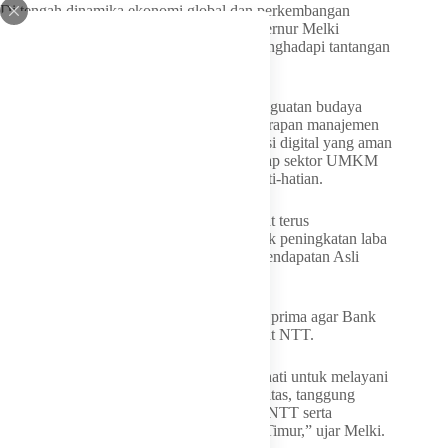
Di tengah dinamika ekonomi global dan perkembangan
teknologi digital yang semakin pesat, Gubernur Melki
mengingatkan bahwa dunia perbankan menghadapi tantangan
risiko yang semakin kompleks
Karena itu, ia menekankan pentingnya penguatan budaya
kepatuhan di seluruh lini perusahaan, penerapan manajemen
risiko yang proaktif, pengembangan inovasi digital yang aman
dan sesuai regulasi, serta dukungan terhadap sektor UMKM
dengan tetap mengedepankan prinsip kehati-hatian.
Selain itu, Melki berharap Bank NTT dapat terus
meningkatkan kinerja perusahaan, termasuk peningkatan laba
dan deviden sebagai kontribusi terhadap Pendapatan Asli
Daerah (PAD).
Ia juga menegaskan pentingnya pelayanan prima agar Bank
NTT tetap menjadi kebanggaan masyarakat NTT.
“Jadikanlah jabatan ini sebagai panggilan hati untuk melayani
dengan tulus, bekerja dengan penuh integritas, tanggung
jawab, dan dedikasi demi kemajuan Bank NTT serta
kesejahteraan masyarakat Nusa Tenggara Timur,” ujar Melki.