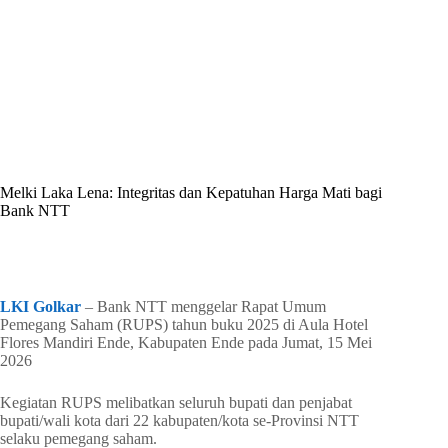
By
Shintia
On
Mei 16, 2026
In
Golkar Update
Melki Laka Lena: Integritas dan Kepatuhan Harga Mati bagi
Bank NTT
In
Golkar Update
Read Time
2 mins
LKI Golkar
– Bank NTT menggelar Rapat Umum
Pemegang Saham (RUPS) tahun buku 2025 di Aula Hotel
Flores Mandiri Ende, Kabupaten Ende pada Jumat, 15 Mei
2026
Kegiatan RUPS melibatkan seluruh bupati dan penjabat
bupati/wali kota dari 22 kabupaten/kota se-Provinsi NTT
selaku pemegang saham.