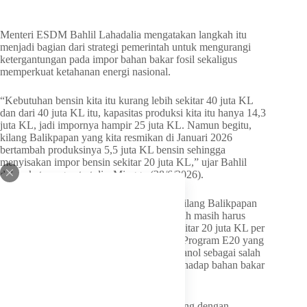
Menteri ESDM Bahlil Lahadalia mengatakan langkah itu
menjadi bagian dari strategi pemerintah untuk mengurangi
ketergantungan pada impor bahan bakar fosil sekaligus
memperkuat ketahanan energi nasional.
“Kebutuhan bensin kita itu kurang lebih sekitar 40 juta KL
dan dari 40 juta KL itu, kapasitas produksi kita itu hanya 14,3
juta KL, jadi impornya hampir 25 juta KL. Namun begitu,
kilang Balikpapan yang kita resmikan di Januari 2026
bertambah produksinya 5,5 juta KL bensin sehingga
menyisakan impor bensin sekitar 20 juta KL,” ujar Bahlil
dalam keterangan tertulis, Minggu (28/6/2026).
Meski tambahan kapasitas produksi dari Kilang Balikpapan
akan menekan kebutuhan impor, pemerintah masih harus
memenuhi kekurangan pasokan bensin sekitar 20 juta KL per
tahun. Untuk itu, pemerintah menyiapkan Program E20 yang
mengkombinasikan bensin dengan 20% etanol sebagai salah
satu upaya mengurangi ketergantungan terhadap bahan bakar
impor.
Menurut Bahlil, kebijakan tersebut dirancang dengan