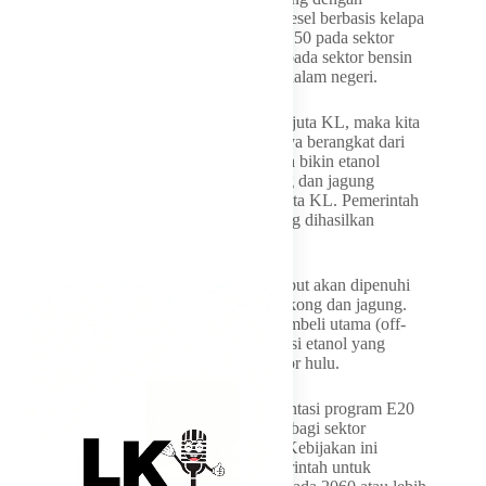
mengacu pada keberhasilan program biodiesel berbasis kelapa
sawit yang berkembang dari B10 hingga B50 pada sektor
solar. Pendekatan serupa akan diterapkan pada sektor bensin
melalui pengembangan industri bioetanol dalam negeri.
“Untuk mengurangi impor yang tersisa 20 juta KL, maka kita
akan menerapkan program E20 yang idenya berangkat dari
kesuksesan program B10 hingga B50. Kita bikin etanol
dengan bahan bakunya dari tebu, singkong dan jagung
dengan total produksi yang diperlukan 4 juta KL. Pemerintah
akan menjadi off taker produksi etanol yang dihasilkan
petani,” tuturnya.
Bahlil menjelaskan kebutuhan etanol tersebut akan dipenuhi
dari komoditas pertanian seperti tebu, singkong dan jagung.
Pemerintah juga akan berperan sebagai pembeli utama (off-
taker) untuk menjamin penyerapan produksi etanol yang
dihasilkan petani dan pelaku usaha di sektor hulu.
Selain mengurangi impor bensin, implementasi program E20
juga diharapkan memberikan nilai tambah bagi sektor
pertanian dan industri bioenergi nasional. Kebijakan ini
sekaligus menjadi bagian dari upaya pemerintah untuk