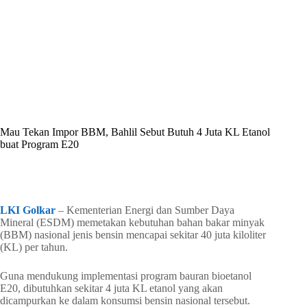
By
Shintia
On
Juni 29, 2026
In
Golkar Update
Mau Tekan Impor BBM, Bahlil Sebut Butuh 4 Juta KL Etanol
buat Program E20
In
Golkar Update
Read Time
2 mins
LKI Golkar
– Kementerian Energi dan Sumber Daya
Mineral (ESDM) memetakan kebutuhan bahan bakar minyak
(BBM) nasional jenis bensin mencapai sekitar 40 juta kiloliter
(KL) per tahun.
Guna mendukung implementasi program bauran bioetanol
E20, dibutuhkan sekitar 4 juta KL etanol yang akan
dicampurkan ke dalam konsumsi bensin nasional tersebut.