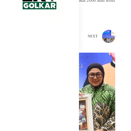
mencapai target net zero emission (NZE) pada 2060 atau lebih
cepat.
PREVIOUS
NEXT
Related Posts