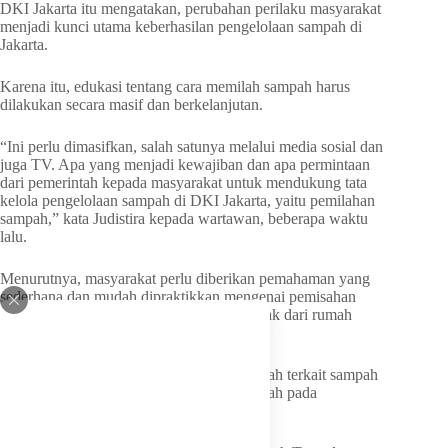
DKI Jakarta itu mengatakan, perubahan perilaku masyarakat
menjadi kunci utama keberhasilan pengelolaan sampah di
Jakarta.
Karena itu, edukasi tentang cara memilah sampah harus
dilakukan secara masif dan berkelanjutan.
“Ini perlu dimasifkan, salah satunya melalui media sosial dan
juga TV. Apa yang menjadi kewajiban dan apa permintaan
dari pemerintah kepada masyarakat untuk mendukung tata
kelola pengelolaan sampah di DKI Jakarta, yaitu pemilahan
sampah,” kata Judistira kepada wartawan, beberapa waktu
lalu.
Menurutnya, masyarakat perlu diberikan pemahaman yang
sederhana dan mudah dipraktikkan mengenai pemisahan
sampah organik, anorganik, dan residu sejak dari rumah
tangga.
Judistira menilai selama ini pesan pemerintah terkait sampah
masih terbatas pada imbauan “buang sampah pada
tempatnya”.