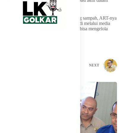
besar peluang masyarakat untuk berpartisipasi aktif dalam
pengelolaan sampah.
“Menarik juga tadi disampaikan, “ini buang sampah, ART-nya
bagaimana?” Nah ini juga perlu disasar. Jadi melalui media
sosial dan TV, supaya benar-benar Jakarta bisa mengelola
sampahnya sendiri,” tukasnya
PREVIOUS
NEXT
Related Posts