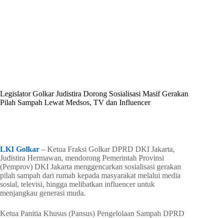
By
Shintia
On
Mei 15, 2026
In
Golkar Update
Legislator Golkar Judistira Dorong Sosialisasi Masif Gerakan
Pilah Sampah Lewat Medsos, TV dan Influencer
In
Golkar Update
Read Time
2 mins
LKI Golkar
– Ketua Fraksi Golkar DPRD DKI Jakarta,
Judistira Hermawan, mendorong Pemerintah Provinsi
(Pemprov) DKI Jakarta menggencarkan sosialisasi gerakan
pilah sampah dari rumah kepada masyarakat melalui media
sosial, televisi, hingga melibatkan influencer untuk
menjangkau generasi muda.
Ketua Panitia Khusus (Pansus) Pengelolaan Sampah DPRD