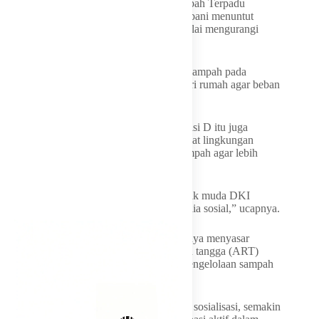
Padahal, kondisi Tempat Pengolahan Sampah Terpadu
(TPST) Bantargebang yang semakin terbebani menuntut
perubahan pola pikir masyarakat untuk mulai mengurangi
sampah dari sumbernya.
“Sekarang tidak cukup hanya membuang sampah pada
tempatnya. Kita harus memilah sampah dari rumah agar beban
Bantargebang berkurang,” ujarnya.
Selain media konvensional, Anggota Komisi D itu juga
mengusulkan pelibatan influencer dan pegiat lingkungan
untuk mengampanyekan gerakan pilah sampah agar lebih
dekat dengan kalangan anak muda.
“Kita perlu melibatkan influencer anak-anak muda DKI
Jakarta untuk memassifkan ini melalui media sosial,” ucapnya.
Ia juga menyoroti bahwa edukasi tidak hanya menyasar
anggota keluarga, tetapi juga asisten rumah tangga (ART)
yang sehari-hari banyak berperan dalam pengelolaan sampah
rumah tangga.
Menurut Judistira, semakin luas jangkauan sosialisasi, semakin