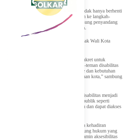
Menurutnya, pendekatan yang dilakukan tidak hanya berhenti
pada tataran konsep, tetapi sudah diarahkan ke langkah-
langkah operasional yang melibatkan langsung penyandang
disabilitas dalam proses pembangunan kota.
“Intinya, proyek ini merespons visi besar Pak Wali Kota
tentang kota inklusif,” ujarnya.
“Apa yang kami lakukan adalah upaya konkret untuk
mendukung itu, dengan memastikan teman-teman disabilitas
ikut terlibat dan berkontribusi, sehingga ide dan kebutuhan
mereka masuk dalam kerangka pembangunan kota,” sambung
Ahmad Rifai.
Ia menjelaskan, keterlibatan penyandang disabilitas menjadi
kunci penting agar pembangunan fasilitas publik seperti
taman, trotoar, dan jalan benar-benar ramah dan dapat diakses
oleh semua kalangan.
Lebih lanjut, Rifai menekankan pentingnya kehadiran
Peraturan Wali Kota (Perwali) sebagai payung hukum yang
lebih teknis dan implementatif dalam menjamin aksesibilitas