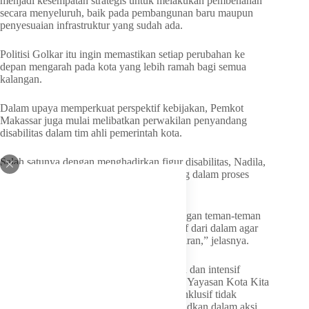
menjadi kesempatan strategis untuk melakukan pembenahan
secara menyeluruh, baik pada pembangunan baru maupun
penyesuaian infrastruktur yang sudah ada.
Politisi Golkar itu ingin memastikan setiap perubahan ke
depan mengarah pada kota yang lebih ramah bagi semua
kalangan.
Dalam upaya memperkuat perspektif kebijakan, Pemkot
Makassar juga mulai melibatkan perwakilan penyandang
disabilitas dalam tim ahli pemerintah kota.
Salah satunya dengan menghadirkan figur disabilitas, Nadila,
untuk memberikan sudut pandang langsung dalam proses
perumusan kebijakan.
“Sudut pandang kita belum tentu sama dengan teman-teman
disabilitas. Karena itu, kita butuh perspektif dari dalam agar
kebijakan yang lahir benar-benar tepat sasaran,” jelasnya.
Ia juga mendorong adanya pertemuan rutin dan intensif
bersama pemangku kepentingan, termasuk Yayasan Kota Kita
Surakarta (Kota Kita), agar gagasan kota inklusif tidak
berhenti pada konsep semata, tetapi diwujudkan dalam aksi