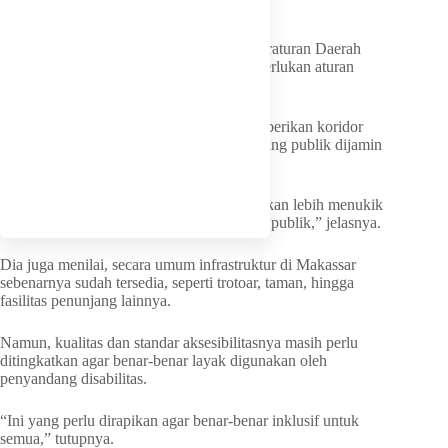
ruang publik.
Meski saat ini telah ada regulasi berupa Peraturan Daerah
(Perda) Disabilitas, menurutnya masih diperlukan aturan
turunan yang lebih spesifik.
Lanjut dia, Perwali ini penting untuk memberikan koridor
aturan yang jelas bahwa aksesibilitas di ruang publik dijamin
oleh pemerintah.
“Kalau Perda sudah ada, tapi Perwali ini akan lebih menukik
pada aspek teknis, terutama akses di ruang publik,” jelasnya.
Dia juga menilai, secara umum infrastruktur di Makassar
sebenarnya sudah tersedia, seperti trotoar, taman, hingga
fasilitas penunjang lainnya.
Namun, kualitas dan standar aksesibilitasnya masih perlu
ditingkatkan agar benar-benar layak digunakan oleh
penyandang disabilitas.
“Ini yang perlu dirapikan agar benar-benar inklusif untuk
semua,” tutupnya.