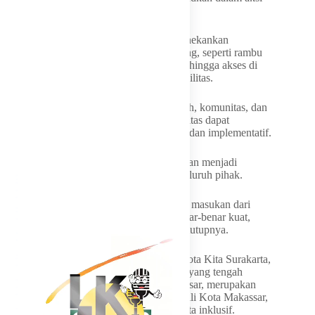
nyata secara bertahap.
Selain infrastruktur fisik, Munafri juga menekankan
pentingnya kelengkapan fasilitas pendukung, seperti rambu
atau penanda bagi penyandang disabilitas, hingga akses di
dalam gedung seperti lift yang ramah disabilitas.
Appi berharap kolaborasi antara pemerintah, komunitas, dan
organisasi seperti Komisi Nasional Disabilitas dapat
menghasilkan regulasi yang komprehensif dan implementatif.
Perwali yang tengah disusun pun ditargetkan menjadi
panduan detail yang wajib dipatuhi oleh seluruh pihak.
“Ini harus kita bahas bersama. Kami butuh masukan dari
semua pihak agar kebijakan yang lahir benar-benar kuat,
aplikatif, dan bisa kita jalankan bersama,” tutupnya.
Sedangkan, Direktur Eksekutif Yayasan Kota Kita Surakarta,
Ahmad Rifai, menegaskan bahwa inisiatif yang tengah
didorong bersama Pemerintah Kota Makassar, merupakan
bentuk konkret dukungan terhadap visi Wali Kota Makassar,
Munafri Arifuddin, dalam mewujudkan kota inklusif.