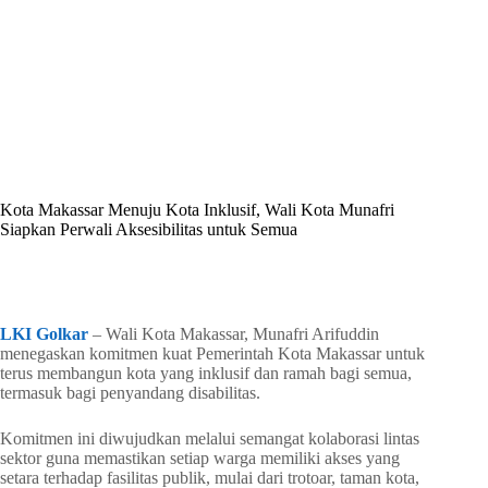
By
Shintia
On
Mei 12, 2026
In
Golkar Update
Kota Makassar Menuju Kota Inklusif, Wali Kota Munafri
Siapkan Perwali Aksesibilitas untuk Semua
In
Golkar Update
Read Time
4 mins
LKI Golkar
– Wali Kota Makassar, Munafri Arifuddin
menegaskan komitmen kuat Pemerintah Kota Makassar untuk
terus membangun kota yang inklusif dan ramah bagi semua,
termasuk bagi penyandang disabilitas.
Komitmen ini diwujudkan melalui semangat kolaborasi lintas
sektor guna memastikan setiap warga memiliki akses yang
setara terhadap fasilitas publik, mulai dari trotoar, taman kota,