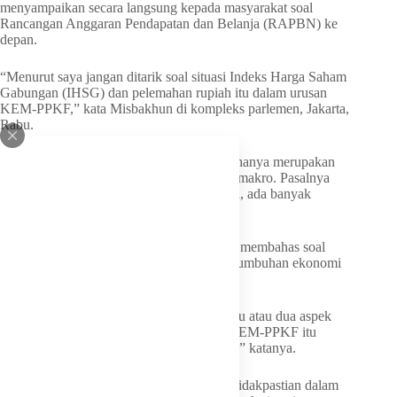
menyampaikan secara langsung kepada masyarakat soal
Rancangan Anggaran Pendapatan dan Belanja (RAPBN) ke
depan.
“Menurut saya jangan ditarik soal situasi Indeks Harga Saham
Gabungan (IHSG) dan pelemahan rupiah itu dalam urusan
KEM-PPKF,” kata Misbakhun di kompleks parlemen, Jakarta,
Rabu.
Dia menjelaskan bahwa nilai tukar rupiah hanya merupakan
salah satu aspek dalam kerangka ekonomi makro. Pasalnya
dalam asumsi ekonomi makro, menurut dia, ada banyak
parameter selain nilai kurs.
Dia mengatakan bahwa KEM-PPKF akan membahas soal
kebijakan anggaran untuk mendorong pertumbuhan ekonomi
hingga posisi dari inflasi.
“Jadi lengkap kita membicarakan, tidak satu atau dua aspek
saja di dalam parameter ekonomi karena KEM-PPKF itu
adalah sebuah kerangka yang sangat besar,” katanya.
Di samping itu, dia mengatakan bahwa ketidakpastian dalam