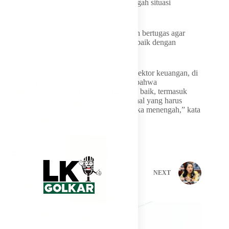
ekonomi adalah sebuah keniscayaan di tengah situasi
geopolitik saat ini.
Namun, dia mengatakan bahwa pemerintah bertugas agar
ketidakpastian itu bisa diantisipasi dengan baik dengan
kebijakan-kebijakan di bidang ekonomi.
“Tinggal bagaimana para
policy maker
di sektor keuangan, di
ekonomi dan sebagainya itu mulai paham bahwa
ketidakpastian ini harus di-
manage
dengan baik, termasuk
risikonya, peluangnya, dan kemudian hal-hal yang harus
diantisipasi secara jangka pendek dan jangka menengah,” kata
dia.
PREVIOUS
NEXT
Related Posts