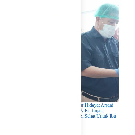
Pastikan Kualitas Gizi Terpenuhi, Gubernur Hidayat Arsani
Dampingi Mendukbangga/Kepala BKKBN RI Tinjau
Layanan Program MBG 3B Wujudkan Gizi Sehat Untuk Ibu
Dan Anak di Babel
Agustus 7, 2026