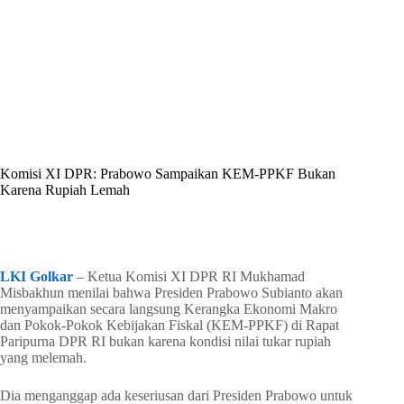
By
Shintia
On
Mei 20, 2026
In
Golkar Update
Komisi XI DPR: Prabowo Sampaikan KEM-PPKF Bukan
Karena Rupiah Lemah
In
Golkar Update
Read Time
1 min
LKI Golkar
– Ketua Komisi XI DPR RI Mukhamad
Misbakhun menilai bahwa Presiden Prabowo Subianto akan
menyampaikan secara langsung Kerangka Ekonomi Makro
dan Pokok-Pokok Kebijakan Fiskal (KEM-PPKF) di Rapat
Paripurna DPR RI bukan karena kondisi nilai tukar rupiah
yang melemah.
Dia menganggap ada keseriusan dari Presiden Prabowo untuk