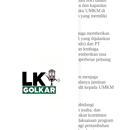
bank-bank BUMN. Menurut Demer, dominasi BRI dalam
penyaluran KUR menunjukkan pengalaman dan kapasitas
besar bank tersebut dalam menjangkau pelaku UMKM di
berbagai daerah, termasuk wilayah-wilayah yang memiliki
keterbatasan akses pembiayaan.
Selain aspek penyaluran, Komisi VI DPR juga memberikan
perhatian terhadap sistem penjaminan KUR yang dijalankan
oleh PT Jaminan Kredit Indonesia (Jamkrindo) dan PT
Asuransi Kredit Indonesia (Askrindo). Peran lembaga
penjamin, jelasnya, dinilai penting untuk memberikan rasa
aman kepada bank penyalur sekaligus memperbesar peluang
UMKM memperoleh akses kredit.
“Penjaminan memiliki fungsi strategis dalam menjaga
keberlangsungan program KUR. Dengan adanya jaminan
terhadap risiko gagal bayar, penyaluran kredit kepada UMKM
dapat berjalan lebih optimal,” katanya.
Sebagai alat kelengkapan dewan yang membidangi
perdagangan, BUMN, koperasi, persaingan usaha, dan
perlindungan konsumen, pihaknya menegaskan komitmen
bahwa Komisi VI DPR akan mengawal pelaksanaan program
KUR supaya memberikan dampak nyata bagi pertumbuhan