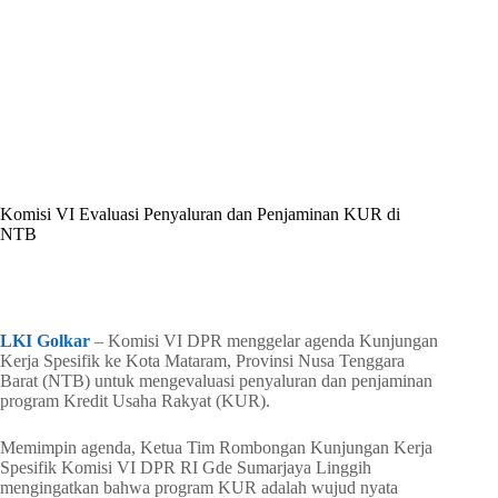
By
Shintia
On
Mei 22, 2026
In
Golkar Update
Komisi VI Evaluasi Penyaluran dan Penjaminan KUR di
NTB
In
Golkar Update
Read Time
3 mins
LKI Golkar
– Komisi VI DPR menggelar agenda Kunjungan
Kerja Spesifik ke Kota Mataram, Provinsi Nusa Tenggara
Barat (NTB) untuk mengevaluasi penyaluran dan penjaminan
program Kredit Usaha Rakyat (KUR).
Memimpin agenda, Ketua Tim Rombongan Kunjungan Kerja
Spesifik Komisi VI DPR RI Gde Sumarjaya Linggih
mengingatkan bahwa program KUR adalah wujud nyata