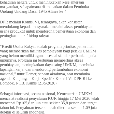
kehadiran negara untuk meningkatkan kesejahteraan
masyarakat, sebagaimana diamanatkan dalam Pembukaan
Undang-Undang Dasar 1945 Alinea ke-4.
DPR melalui Komisi VI, terangnya, akan konsisten
mendukung kepada masyarakat melalui akses pembiayaan
usaha produktif untuk mendorong pemerataan ekonomi dan
peningkatan taraf hidup rakyat.
“Kredit Usaha Rakyat adalah program prioritas pemerintah
yang memberikan fasilitas pembiayaan bagi pelaku UMKM
yang belum memiliki agunan sesuai standar perbankan pada
umumnya. Program ini bertujuan memperluas akses
pembiayaan, meningkatkan daya saing UMKM, membuka
lapangan kerja, dan mendorong pertumbuhan ekonomi
nasional,” tutur Demer, sapaan akrabnya, saat membuka
agenda Kunjungan Kerja Spesifik Komisi VI DPR RI ke
Lombok, NTB, Kamis (21/5/2026).
Sebagai informasi, secara nasional, Kementerian UMKM
mencatat realisasi penyaluran KUR hingga 17 Mei 2026 telah
mencapai Rp105,8 triliun atau sekitar 35,8 persen dari target
tahun ini. Penyaluran tersebut telah diterima sekitar 1,69 juta
debitur di seluruh Indonesia.