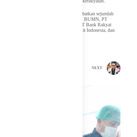
ekonomi nasional dan penguatan ekonomi kerakyatan.
Dalam kunjungan kerja tersebut, turut melibatkan sejumlah
pihak terkait, antara lain Badan Pengaturan BUMN, PT
Danantara Asset Management (Persero), PT Bank Rakyat
Indonesia (Persero) Tbk, PT Jaminan Kredit Indonesia, dan
PT Asuransi Kredit Indonesia.
PREVIOUS
NEXT
Related Posts