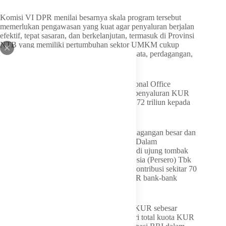
Komisi VI DPR menilai besarnya skala program tersebut
memerlukan pengawasan yang kuat agar penyaluran berjalan
efektif, tepat sasaran, dan berkelanjutan, termasuk di Provinsi
NTB yang memiliki pertumbuhan sektor UMKM cukup
tinggi seiring perkembangan sektor pariwisata, perdagangan,
dan pertanian.
Satu di antaranya, wilayah kerja BRI Regional Office
Denpasar yang mencakup Bali dan NTB, penyaluran KUR
hingga April 2026 tercatat mencapai Rp4,272 triliun kepada
76.083 debitur.
Penyaluran tersebut didominasi sektor perdagangan besar dan
eceran, pertanian, jasa, serta industri kecil. Dalam
pelaksanaannya, bank-bank BUMN menjadi ujung tombak
penyaluran KUR. PT Bank Rakyat Indonesia (Persero) Tbk
tercatat sebagai penyalur terbesar dengan kontribusi sekitar 70
hingga 75 persen dari total penyaluran KUR bank-bank
BUMN.
Pada tahun 2022, BRI memperoleh kuota KUR sebesar
Rp254,1 triliun atau sekitar 76,5 persen dari total kuota KUR