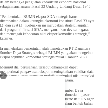
dalam kerangka penguatan kedaulatan ekonomi nasional
sebagaimana amanat Pasal 33 Undang-Undang Dasar 1945.
“Pembentukan BUMN ekspor SDA strategis harus
ditempatkan dalam kerangka ekonomi konstitusi Pasal 33 ayat
(2) dan ayat (3). Kebijakan ini merupakan strategi lanjutan
dari program hilirisasi SDA, mengamankan devisa negara,
dan mencegah kebocoran nilai ekspor komoditas strategis,”
katanya.
Ia menjelaskan pemerintah telah menetapkan PT Danantara
Sumber Daya Strategis sebagai BUMN yang akan mengelola
ekspor sejumlah komoditas strategis mulai 1 Januari 2027.
Menurut dia, perusahaan tersebut diharapkan dapat
memperkuat pengawasan ekspor, meningkatkan validitas data
perdagangan, serta menekan praktik manipulasi nilai transaksi
perdagangan yang berpotensi merugikan negara.
Nurdin menilai kehadiran PT Danantara Sumber Daya
Strategis dapat memperkuat posisi tawar Indonesia di pasar
global sekaligus mendorong industrialisasi berbasis SDA agar
komoditas nasional tidak hanya diekspor dalam bentuk bahan
mentah atau setengah jadi.