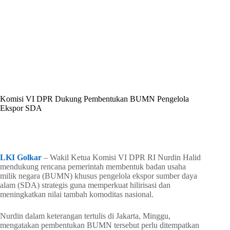
By
Shintia
On
Juni 1, 2026
In
Golkar Update
Komisi VI DPR Dukung Pembentukan BUMN Pengelola
Ekspor SDA
In
Golkar Update
Read Time
2 mins
LKI Golkar
– Wakil Ketua Komisi VI DPR RI Nurdin Halid
mendukung rencana pemerintah membentuk badan usaha
milik negara (BUMN) khusus pengelola ekspor sumber daya
alam (SDA) strategis guna memperkuat hilirisasi dan
meningkatkan nilai tambah komoditas nasional.
Nurdin dalam keterangan tertulis di Jakarta, Minggu,
mengatakan pembentukan BUMN tersebut perlu ditempatkan