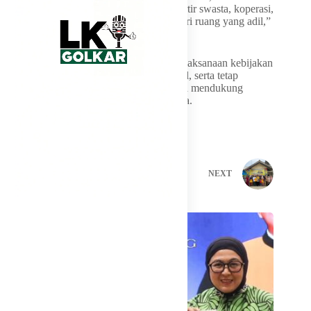
penghalang bagi pelaku usaha lain. Eksportir swasta, koperasi,
dan pelaku usaha nasional tetap harus diberi ruang yang adil,”
ujarnya.
Ia menambahkan DPR akan mengawal pelaksanaan kebijakan
tersebut agar berjalan transparan, akuntabel, serta tetap
menjaga persaingan usaha yang sehat guna mendukung
peningkatan ekspor dan penerimaan negara.
PREVIOUS
NEXT
Related Posts