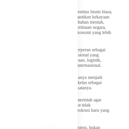
“BUMN tidak boleh hanya dilihat sebagai entitas bisnis biasa,
tetapi sebagai instrumen negara untuk memastikan kekayaan
alam Indonesia tidak hanya keluar sebagai bahan mentah,
melainkan menghasilkan nilai tambah, penerimaan negara,
penguatan industri nasional, dan manfaat ekonomi yang lebih
luas bagi rakyat,” ujarnya.
Ia mengatakan perusahaan tersebut perlu berperan sebagai
agregator dan penguat ekosistem ekspor nasional yang
mengintegrasikan aspek produksi, pembiayaan, logistik,
standardisasi mutu, hingga penetrasi pasar internasional.
“Hal ini penting agar Indonesia tidak lagi hanya menjadi
pengekspor komoditas, tetapi mampu naik kelas sebagai
pemain penting dalam rantai nilai global,” katanya.
Meski demikian, Nurdin mengingatkan pemerintah agar
memastikan implementasi kebijakan tersebut tidak
menimbulkan praktik monopoli maupun birokrasi baru yang
dapat menghambat dunia usaha.
“BUMN harus hadir sebagai penguat ekosistem, bukan