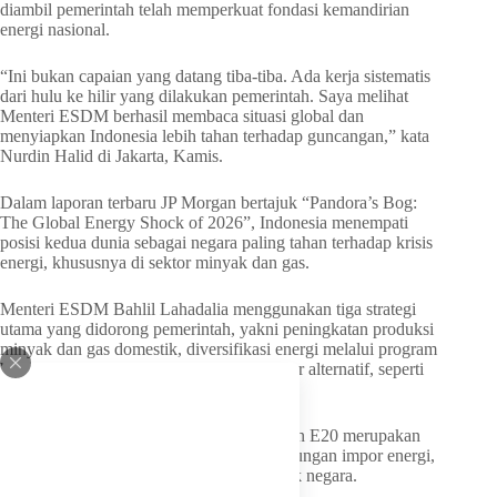
diambil pemerintah telah memperkuat fondasi kemandirian
energi nasional.
“Ini bukan capaian yang datang tiba-tiba. Ada kerja sistematis
dari hulu ke hilir yang dilakukan pemerintah. Saya melihat
Menteri ESDM berhasil membaca situasi global dan
menyiapkan Indonesia lebih tahan terhadap guncangan,” kata
Nurdin Halid di Jakarta, Kamis.
Dalam laporan terbaru JP Morgan bertajuk “Pandora’s Bog:
The Global Energy Shock of 2026”, Indonesia menempati
posisi kedua dunia sebagai negara paling tahan terhadap krisis
energi, khususnya di sektor minyak dan gas.
Menteri ESDM Bahlil Lahadalia menggunakan tiga strategi
utama yang didorong pemerintah, yakni peningkatan produksi
minyak dan gas domestik, diversifikasi energi melalui program
biodiesel, serta pengembangan bahan bakar alternatif, seperti
bioetanol mer.
Menurut Nurdin, kebijakan seperti B50 dan E20 merupakan
langkah konkret untuk menekan ketergantungan impor energi,
yang selama ini menjadi titik lemah banyak negara.