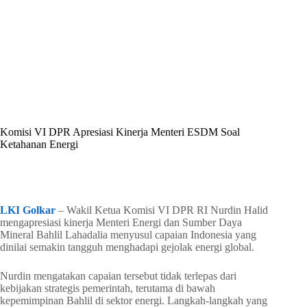
By
Shintia
On
Mei 1, 2026
In
Golkar Update
Komisi VI DPR Apresiasi Kinerja Menteri ESDM Soal
Ketahanan Energi
In
Golkar Update
Read Time
2 mins
LKI Golkar
– Wakil Ketua Komisi VI DPR RI Nurdin Halid
mengapresiasi kinerja Menteri Energi dan Sumber Daya
Mineral Bahlil Lahadalia menyusul capaian Indonesia yang
dinilai semakin tangguh menghadapi gejolak energi global.
Nurdin mengatakan capaian tersebut tidak terlepas dari
kebijakan strategis pemerintah, terutama di bawah
kepemimpinan Bahlil di sektor energi. Langkah-langkah yang