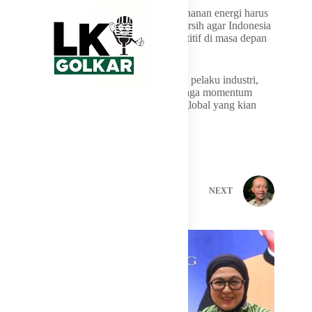
“Ke depan, kita tidak boleh berhenti. Ketahanan energi harus
dibarengi dengan transisi menuju energi bersih agar Indonesia
tidak hanya tahan krisis, tetapi juga kompetitif di masa depan
tuturnya.
Nurdin berharap sinergi antara pemerintah, pelaku industri,
dan masyarakat terus diperkuat guna menjaga momentum
positif tersebut di tengah dinamika energi global yang kian
kompleks.
PREVIOUS
NEXT
Related Posts