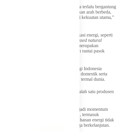
“Negara-negara maju justru terpukul karena terlalu bergantung
pada impor. Indonesia sekarang menunjukkan arah berbeda,
memanfaatkan sumber daya sendiri sebagai kekuatan utama,”
ujarnya.
Nurdin juga menyatakan langkah diversifikasi energi, seperti
pengembangan
dimethyl ether
dan
compressed natural
gas
(CNG) sebagai substitusi LPG impor merupakan
keputusan strategis di tengah ketidakpastian rantai pasok
global.
Dalam laporan JP Morgan, ketahanan energi Indonesia
ditopang oleh tingginya produksi batu bara domestik serta
kapasitas sebagai eksportir utama batu bara termal dunia.
Selain itu, Indonesia juga tercatat sebagai salah satu produsen
gas alam penting secara global.
Nurdin menegaskan capaian ini harus menjadi momentum
untuk mempercepat transisi energi nasional, termasuk
pengembangan energi terbarukan agar ketahanan energi tidak
hanya kuat dalam jangka pendek, tetapi juga berkelanjutan.