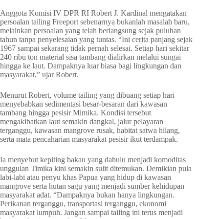
Anggota Komisi IV DPR RI Robert J. Kardinal mengatakan
persoalan tailing Freeport sebenarnya bukanlah masalah baru,
melainkan persoalan yang telah berlangsung sejak puluhan
tahun tanpa penyelesaian yang tuntas. “Ini cerita panjang sejak
1967 sampai sekarang tidak pernah selesai. Setiap hari sekitar
240 ribu ton material sisa tambang dialirkan melalui sungai
hingga ke laut. Dampaknya luar biasa bagi lingkungan dan
masyarakat,” ujar Robert.
Menurut Robert, volume tailing yang dibuang setiap hari
menyebabkan sedimentasi besar-besaran dari kawasan
tambang hingga pesisir Mimika. Kondisi tersebut
mengakibatkan laut semakin dangkal, jalur pelayaran
terganggu, kawasan mangrove rusak, habitat satwa hilang,
serta mata pencaharian masyarakat pesisir ikut terdampak.
Ia menyebut kepiting bakau yang dahulu menjadi komoditas
unggulan Timika kini semakin sulit ditemukan. Demikian pula
labi-labi atau penyu khas Papua yang hidup di kawasan
mangrove serta hutan sagu yang menjadi sumber kehidupan
masyarakat adat. “Dampaknya bukan hanya lingkungan.
Perikanan terganggu, transportasi terganggu, ekonomi
masyarakat lumpuh. Jangan sampai tailing ini terus menjadi