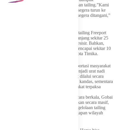
pendangkalan sungai dan laut akibat endapan tailing.”Kami
berharap gerak cepat saja. Bentuk tim dan segera turun ke
Timika. Persoalan pendangkalan ini harus segera ditangani,”
katanya.
Gobai mengungkapkan area pengendapan tailing Freeport
mencapai sekitar 23 ribu hektare dengan panjang sekitar 25
kilometer dari kawasan tambang menuju pesisir. Bahkan,
permukaan endapan tailing disebut telah mencapai sekitar 10
meter lebih tinggi dibanding permukaan Kota Timika.
Akibat pendangkalan tersebut, akses transportasi masyarakat
terganggu. Jalur sungai yang selama ini menjadi urat nadi
kehidupan masyarakat adat tidak lagi dapat dilalui secara
normal. Sejumlah kapal bahkan dilaporkan kandas, sementara
kecelakaan laut terus terjadi akibat masyarakat terpaksa
mencari jalur pelayaran yang lebih dalam.
Selain mengusulkan pengerukan muara secara berkala, Gobai
juga meminta rehabilitasi mangrove dilakukan secara masif,
penyediaan air bersih dipercepat, serta pengelolaan tailing
diberikan kepada masyarakat melalui penetapan wilayah
pertambangan rakyat.