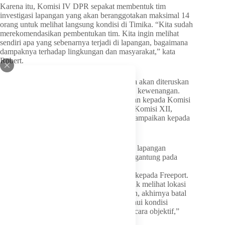
Karena itu, Komisi IV DPR sepakat membentuk tim
investigasi lapangan yang akan beranggotakan maksimal 14
orang untuk melihat langsung kondisi di Timika. “Kita sudah
merekomendasikan pembentukan tim. Kita ingin melihat
sendiri apa yang sebenarnya terjadi di lapangan, bagaimana
dampaknya terhadap lingkungan dan masyarakat,” kata
Robert.
Ia menambahkan hasil temuan tim nantinya akan diteruskan
kepada komisi-komisi terkait sesuai bidang kewenangan.
Persoalan kesehatan akan direkomendasikan kepada Komisi
IX DPR, persoalan pertambangan kepada Komisi XII,
sedangkan persoalan infrastruktur akan disampaikan kepada
Komisi V DPR.
Robert juga mengingatkan agar kunjungan lapangan
dilakukan secara independen dan tidak bergantung pada
fasilitas perusahaan.
“Kalau kita mau turun, jangan bergantung kepada Freeport.
Saya pernah mengalami sendiri, saat hendak melihat lokasi
tailing menggunakan helikopter perusahaan, akhirnya batal
karena alasan cuaca. Kalau ingin mengetahui kondisi
sebenarnya, kita harus melihat langsung secara objektif,”
ujarnya.