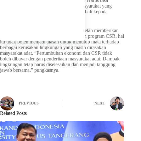
“Tailing ini jangan hanya menjadi masalah. Harus bisa
menjadi berkat bagi masyarakat. Kalau masyarakat yang
mengelola, manfaat ekonominya akan kembali kepada
masyarakat sendiri,” tegasnya.
Gobai menambahkan, meskipun Freeport telah memberikan
kontribusi besar melalui dana bagi hasil dan program CSR, hal
itu tidak boleh menjadi alasan untuk menutup mata terhadap
berbagai kerusakan lingkungan yang masih dirasakan
masyarakat adat. “Pertumbuhan ekonomi dan CSR tidak
boleh dibayar dengan penderitaan masyarakat adat. Dampak
lingkungan tetap harus diselesaikan dan menjadi tanggung
jawab bersama,” pungkasnya.
PREVIOUS
NEXT
Related Posts