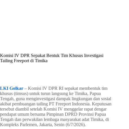
By
Shintia
On
Juli 7, 2026
In
Golkar Update
Komisi IV DPR Sepakat Bentuk Tim Khusus Investigasi
Tailing Freeport di Timika
In
Golkar Update
Read Time
4 mins
LKI Golkar
– Komisi IV DPR RI sepakat membentuk tim
khusus (timsus) untuk turun langsung ke Timika, Papua
Tengah, guna menginvestigasi dampak lingkungan dan sosial
akibat pembuangan tailing PT Freeport Indonesia. Keputusan
tersebut diambil setelah Komisi IV menggelar rapat dengar
pendapat umum bersama Pimpinan DPRD Provinsi Papua
Tengah dan perwakilan lembaga masyarakat adat Timika, di
Kompleks Parlemen, Jakarta, Senin (6/7/2026).