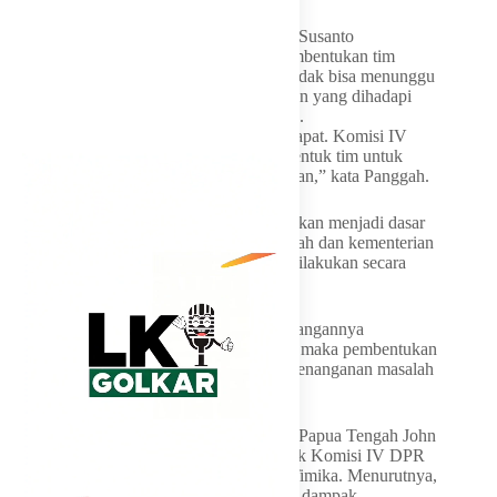
Wakil Ketua Komisi IV DPR RI Panggah Susanto
menyatakan mendukung penuh usulan pembentukan tim
khusus tersebut. Menurutnya, Komisi IV tidak bisa menunggu
langkah dari pihak lain mengingat persoalan yang dihadapi
masyarakat sudah berlangsung terlalu lama.
“Saya kira itu sudah menjadi kesimpulan rapat. Komisi IV
akan bergerak lebih dahulu dengan membentuk tim untuk
melakukan peninjauan langsung ke lapangan,” kata Panggah.
Ia menjelaskan hasil investigasi lapangan akan menjadi dasar
penyusunan rekomendasi kepada pemerintah dan kementerian
terkait agar penanganan persoalan tailing dilakukan secara
terpadu.
Menurut Panggah, apabila dalam perkembangannya
diperlukan keterlibatan lintas komisi DPR, maka pembentukan
tim gabungan sangat dimungkinkan agar penanganan masalah
berjalan lebih komprehensif.
Sementara itu, Wakil Ketua DPR Provinsi Papua Tengah John
NR Gobai mendesak Timsus yang dibentuk Komisi IV DPR
ini dapat bergerak cepat mengirim tim ke Timika. Menurutnya,
masyarakat telah terlalu lama menanggung dampak