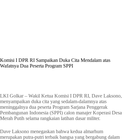
By
Shintia
On
Juni 24, 2026
In
Golkar Update
Komisi I DPR RI Sampaikan Duka Cita Mendalam atas
Wafatnya Dua Peserta Program SPPI
In
Golkar Update
Read Time
1 min
LKI Golkar – Wakil Ketua Komisi I DPR RI, Dave Laksono,
menyampaikan duka cita yang sedalam-dalamnya atas
meninggalnya dua peserta Program Sarjana Penggerak
Pembangunan Indonesia (SPPI) calon manajer Koperasi Desa
Merah Putih selama rangkaian latihan dasar militer.
Dave Laksono menegaskan bahwa kedua almarhum
merupakan putra-putri terbaik bangsa yang bergabung dalam