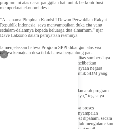
program ini atas dasar panggilan hati untuk berkontribusi
memperkuat ekonomi desa.
“Atas nama Pimpinan Komisi I Dewan Perwakilan Rakyat
Republik Indonesia, saya menyampaikan duka cita yang
sedalam-dalamnya kepada keluarga dua almarhum,” ujar
Dave Laksono dalam pernyataan resminya.
Ia menjelaskan bahwa Program SPPI dibangun atas visi
bahwa kemajuan desa tidak hanya bergantung pada
infrastruktur fisik, melainkan juga pada kualitas sumber daya
manusia yang mengelolanya. Program ini melibatkan
pembinaan oleh TNI sebagai wujud kepercayaan negara
terhadap institusi pertahanan dalam membentuk SDM yang
berkarakter, disiplin, dan siap mengabdi.
“Komisi I DPR RI memandang semangat dan arah program
ini patut diapresiasi dan didukung sepenuhnya,” tegasnya.
Dave Laksono juga menekankan pentingnya proses
penelusuran fakta yang menyeluruh dan penyampaian
informasi secara utuh agar peristiwa ini dapat dipahami secara
proporsional. Ia mengajak seluruh pihak untuk mengutamakan
rasa kemanusiaan dan tidak terburu-buru mengambil