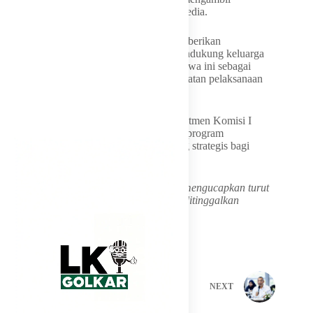
kesimpulan sebelum seluruh informasi tersedia.
Fokus saat ini, menurut Dave, adalah memberikan
penghormatan kepada para almarhum, mendukung keluarga
yang ditinggalkan, serta menjadikan peristiwa ini sebagai
bahan evaluasi untuk perbaikan dan penguatan pelaksanaan
program di masa mendatang.
Pernyataan ini sekaligus menegaskan komitmen Komisi I
DPR RI untuk terus mendukung program-program
pengembangan sumber daya manusia yang strategis bagi
pembangunan desa di Indonesia.
Keluarga Besar LKI DPP Partai Golkar mengucapkan turut
berbelasungkawa semoga keluarga yang ditinggalkan
diberikan ketabahan dan kekuatan.
PREVIOUS
NEXT
Related Posts