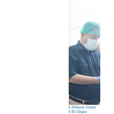
Pastikan Kualitas Gizi Terpenuhi, Gubernur Hidayat Arsani
Dampingi Mendukbangga/Kepala BKKBN RI Tinjau