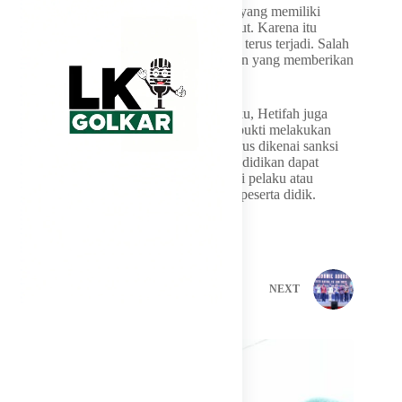
“Karena pelakunya kadang-kadang orang yang memiliki
power dan pengaruh, membuat korban takut. Karena itu
persoalan ini harus dibongkar supaya tidak terus terjadi. Salah
satu kuncinya adalah memberikan hukuman yang memberikan
efek jera,” tegasnya.
Tak hanya meminta sanksi berat bagi pelaku, Hetifah juga
menegaskan lembaga pendidikan yang terbukti melakukan
atau sengaja menutupi kasus kekerasan harus dikenai sanksi
tegas. Menurutnya, penutupan institusi pendidikan dapat
menjadi pilihan apabila terbukti melindungi pelaku atau
menutup-nutupi kasus kekerasan terhadap peserta didik.
PREVIOUS
NEXT
Related Posts