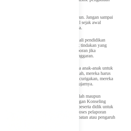
yang aman.
“Culture pengaduan kita juga harus dibangun. Jangan sampai
kasus sudah meluas baru diketahui, padahal sejak awal
seharusnya sudah bisa dilaporkan,” jelasnya.
Menurutnya, peserta didik juga perlu dibekali pendidikan
mengenai sikap asertif agar berani menolak tindakan yang
tidak pantas serta mengetahui saluran pelaporan jika
mengalami atau menyaksikan dugaan pelanggaran.
“Kita harus memberikan pendidikan kepada anak-anak untuk
bersikap asertif. Kalau merasa ada yang salah, mereka harus
bisa menolak. Kalau ada sesuatu yang mencurigakan, mereka
juga harus tahu harus mengadu ke mana,” ujarnya.
Lebih lanjut, Hetifah menyebut setiap sekolah maupun
pesantren sebaiknya memiliki guru Bimbingan Konseling
(BK) atau petugas khusus yang dipercaya peserta didik untuk
menerima laporan. Namun, ia mengakui proses pelaporan
kerap terhambat karena pelaku memiliki jabatan atau pengaruh
di lingkungan pendidikan.