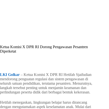
By
Shintia
On
Juni 29, 2026
In
Golkar Update
Ketua Komisi X DPR RI Dorong Pengawasan Pesantren
Diperketat
In
Golkar Update
Read Time
2 mins
LKI Golkar
– Ketua Komisi X DPR RI Hetifah Sjaifudian
mendorong penguatan regulasi dan sistem pengawasan di
seluruh satuan pendidikan, terutama pesantren. Menurutnya,
langkah tersebut penting untuk menjamin keamanan dan
perlindungan peserta didik dari berbagai bentuk kekerasan.
Hetifah menegaskan, lingkungan belajar harus dirancang
dengan mengutamakan aspek keselamatan anak. Mulai dari