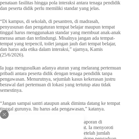
penataan fasilitas hingga pola interaksi antara tenaga pendidik
dan peserta didik perlu memiliki standar yang jelas.
“Di kampus, di sekolah, di pesantren, di madrasah,
penyusunan dan pengaturan tempat belajar maupun tempat
tinggal harus menggunakan standar yang membuat anak-anak
merasa aman dan terlindungi. Misalnya jangan ada tempat-
tempat yang terpencil, toilet jangan jauh dari tempat belajar,
dan harus ada etika dalam interaksi,” ujarnya, Kamis
(25/6/2026).
Ia juga mengusulkan adanya aturan yang melarang pertemuan
pribadi antara peserta didik dengan tenaga pendidik tanpa
pengawasan. Menurutnya, sejumlah kasus kekerasan justru
berawal dari pertemuan di lokasi yang tertutup atau tidak
semestinya.
“Jangan sampai santri ataupun anak diminta datang ke tempat
tinggal gurunya. Itu harus ada pengawasan,” katanya.
Selain regulasi, Hetifah menilai budaya pelaporan di
lingkungan pendidikan juga harus diperkuat. Ia menyoroti
masih banyak kasus yang baru terungkap setelah jumlah
korban bertambah karena minimnya mekanisme pengaduan