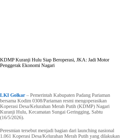
By
Shintia
On
Mei 16, 2026
In
Golkar Update
KDMP Kuranji Hulu Siap Beroperasi, JKA: Jadi Motor
Penggerak Ekonomi Nagari
In
Golkar Update
Read Time
3 mins
LKI Golkar
– Pemerintah Kabupaten Padang Pariaman
bersama Kodim 0308/Pariaman resmi mengoperasikan
Koperasi Desa/Kelurahan Merah Putih (KDMP) Nagari
Kuranji Hulu, Kecamatan Sungai Geringging, Sabtu
(16/5/2026).
Peresmian tersebut menjadi bagian dari launching nasional
1.061 Koperasi Desa/Kelurahan Merah Putih yang dilakukan