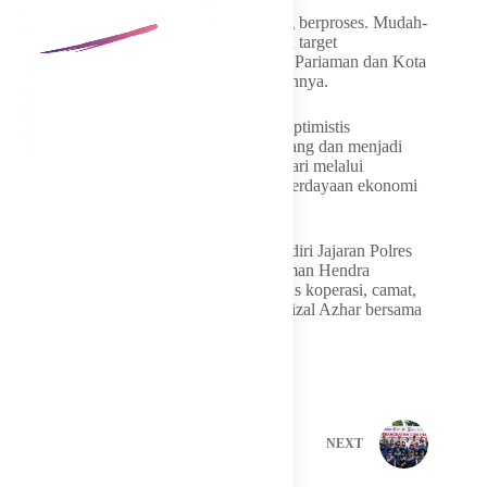
“Saat ini sudah sekitar 20 titik yang sedang berproses. Mudah-
mudahan pada bulan Agustus nanti seluruh target
pembangunan koperasi di wilayah Padang Pariaman dan Kota
Pariaman bisa tercapai 100 persen,” tambahnya.
Pemerintah Kabupaten Padang Pariaman optimistis
pembangunan KDMP akan terus berkembang dan menjadi
motor penggerak ekonomi masyarakat nagari melalui
penguatan distribusi, pelayanan, dan pemberdayaan ekonomi
lokal.
Peresmian KDMP Kuranji Hulu turut dihadiri Jajaran Polres
Pariama , Sekretaris Daerah Padang Pariaman Hendra
Aswara, jajaran perangkat daerah, pengurus koperasi, camat,
serta Sekretaris Daerah Kota Pariaman Afrizal Azhar bersama
jajaran.
PREVIOUS
NEXT
Related Posts