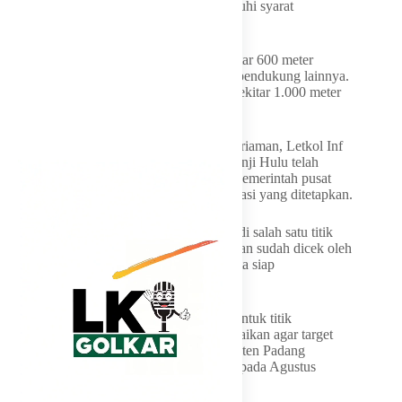
ini adalah ketersediaan lahan yang memenuhi syarat
pembangunan.
“Bangunan utama membutuhkan luas sekitar 600 meter
persegi, ditambah area parkir dan fasilitas pendukung lainnya.
Karena itu, kebutuhan lahannya minimal sekitar 1.000 meter
persegi,” terang JKA.
Sementara itu, Komandan Kodim 0308/Pariaman, Letkol Inf
M Nurman Setiaji, menyebut KDMP Kuranji Hulu telah
melalui proses pengecekan langsung dari pemerintah pusat
dan dinyatakan memenuhi seluruh spesifikasi yang ditetapkan.
“KDMP di Nagari Kuranji Hulu ini menjadi salah satu titik
yang sudah mencapai 100 persen. Bangunan sudah dicek oleh
pusat dan dinyatakan sesuai spesifikasi serta siap
dioperasikan,” ujarnya.
Ia berharap percepatan penyediaan lahan untuk titik
pembangunan lainnya dapat segera diselesaikan agar target
pembangunan koperasi di wilayah Kabupaten Padang
Pariaman dan Kota Pariaman dapat tuntas pada Agustus
mendatang.