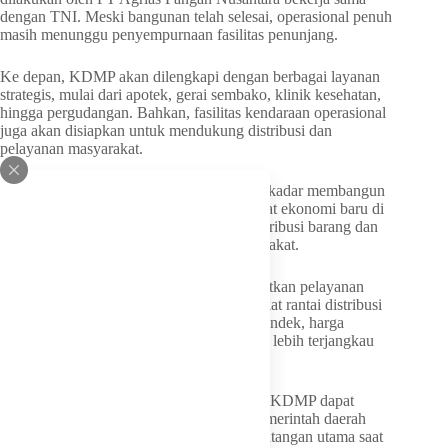
dengan TNI. Meski bangunan telah selesai, operasional penuh
masih menunggu penyempurnaan fasilitas penunjang.
Ke depan, KDMP akan dilengkapi dengan berbagai layanan
strategis, mulai dari apotek, gerai sembako, klinik kesehatan,
hingga pergudangan. Bahkan, fasilitas kendaraan operasional
juga akan disiapkan untuk mendukung distribusi dan
pelayanan masyarakat.
Menurut JKA, kehadiran KDMP bukan sekadar membangun
gedung koperasi, tetapi menghadirkan pusat ekonomi baru di
nagari yang mampu memangkas rantai distribusi barang dan
menjaga stabilitas harga kebutuhan masyarakat.
“Tujuan utama KDMP ini adalah mendekatkan pelayanan
kepada masyarakat sekaligus mempersingkat rantai distribusi
barang. Dengan rantai pasok yang lebih pendek, harga
kebutuhan masyarakat diharapkan menjadi lebih terjangkau
dan stabil,” tegasnya.
Ia juga menekankan bahwa pembangunan KDMP dapat
memanfaatkan aset nagari maupun aset pemerintah daerah
sesuai ketentuan yang berlaku. Namun, tantangan utama saat