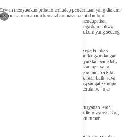
Erwan menyatakan prihatin terhadap penderitaan yang dialami
korban. Ia memahami kemarahan masyarakat dan turut
merasakan empati yang sama agar pelaku mendapatkan
balasan setimpal. Kendati demikian, ia menegaskan bahwa
seluruh pihak harus menghormati koridor hukum yang sedang
berjalan di kepolisian.
“Kita serahkan sepenuhnya proses hukum kepada pihak
kepolisian agar diproses sesuai dengan perundang-undangan
yang berlaku. Kalau melihat keinginan masyarakat, samalah,
saya juga sebagai manusia ingin dia merasakan apa yang
dirasakan korban. Tetapi kan hukum berbicara lain. Ya kita
hormati saja bagaimana proses hukum ini dengan baik, saya
berharap pelaku ini mendapat hukuman yang sangat setimpal
sehingga tidak ada lagi kejadian seperti itu terulang,” ujar
Erwan, Kamis 25 Juni 2026.
Erwan mengimbau agar seluruh aparat kewilayahan lebih
proaktif, selektif, dan waspada dengan kehadiran warga asing
atau pendatang yang berniat menetap, baik di rumah
kontrakan atau rumah kos.
“Apabila ada warga yang tak dikenal, apalagi mau menetap,