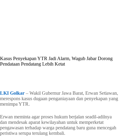
By
Shintia
On
Juni 26, 2026
In
Golkar Update
Kasus Penyekapan YTR Jadi Alarm, Wagub Jabar Dorong
Pendataan Pendatang Lebih Ketat
In
Golkar Update
Read Time
1 min
LKI Golkar
– Wakil Gubernur Jawa Barat, Erwan Setiawan,
merespons kasus dugaan penganiayaan dan penyekapan yang
menimpa YTR.
Erwan meminta agar proses hukum berjalan seadil-adilnya
dan mendesak aparat kewilayahan untuk memperketat
pengawasan terhadap warga pendatang baru guna mencegah
peristiwa serupa terulang kembali.