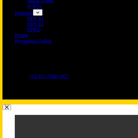
Satkar Ulama
SOKSI
Parlemen
DPR RI
DPD RI
DPRD
Pemilu
Perempuan Golkar
Opening hours
9AM - 5PM
Address:
Jl. Anggrek Neli Murni No.11A, RT.16/RW.1, Kemang
Phone:
+62 817-7680-1957
Mobile:
+62 817-7680-1957
Email:
Lkidppgolkar@gmail.com