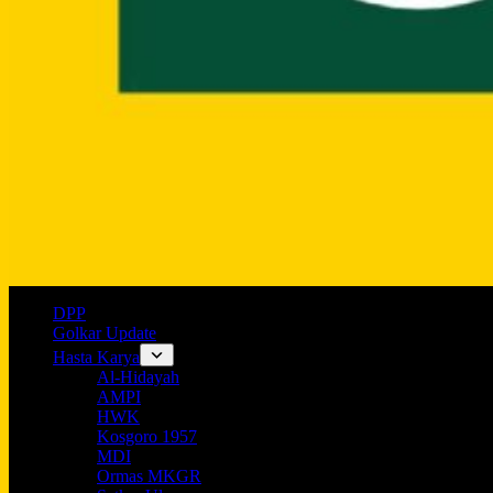
DPP
Golkar Update
Hasta Karya
Al-Hidayah
AMPI
HWK
Kosgoro 1957
MDI
Ormas MKGR