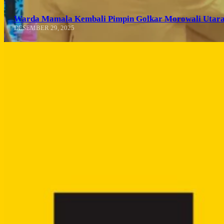
Warda Mamala Kembali Pimpin Golkar Morowali Utara
DESEMBER 29, 2025