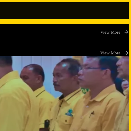
View More
View More