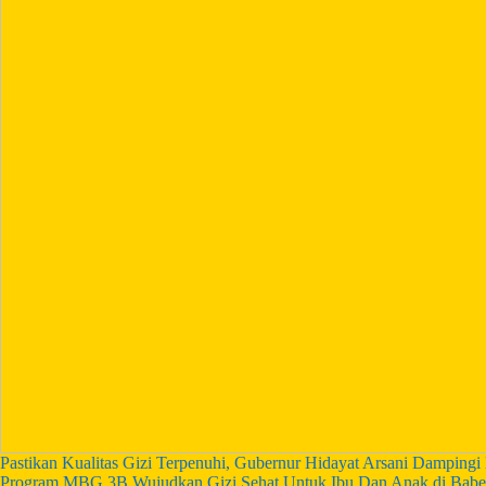
Pastikan Kualitas Gizi Terpenuhi, Gubernur Hidayat Arsani Dampi
Program MBG 3B Wujudkan Gizi Sehat Untuk Ibu Dan Anak di Babe