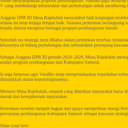
Selain menyampaikan proposal pembangunan, Vandiko juga berharap
V yang membidangi infrastruktur dan perhubungan untuk mendorong be
Anggota DPR RI Musa Rajekshah menyambut baik kunjungan tersebut d
selama ini tetap terjaga dengan baik. Suasana pertemuan berlangsung 
terjalin diskusi mengenai berbagai program pembangunan daerah.
Sejumlah isu strategis turut dibahas dalam pertemuan tersebut, terut
khususnya di bidang perhubungan dan infrastruktur penunjang kawasa
Sebagai Anggota DPR RI periode 2024–2029, Musa Rajekshah mene
usulan program pembangunan dari Kabupaten Samosir.
Ia juga berpesan agar Vandiko tetap mempertahankan kepedulian terha
ditunjukkan dalam kepemimpinannya.
Menurut Musa Rajekshah, amanah yang diberikan masyarakat harus d
daerah dan kesejahteraan masyarakat.
Pertemuan tersebut menjadi bagian dari upaya memperkuat sinergi P
percepatan pembangunan Kabupaten Samosir sebagai kawasan strategis
Share your love