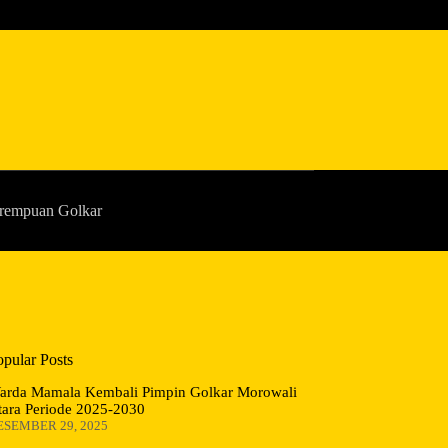
rempuan Golkar
opular Posts
arda Mamala Kembali Pimpin Golkar Morowali
tara Periode 2025-2030
ESEMBER 29, 2025