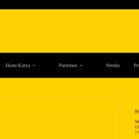
Hasta Karya
Parlemen
Pemilu
Pe
P
W
U
D