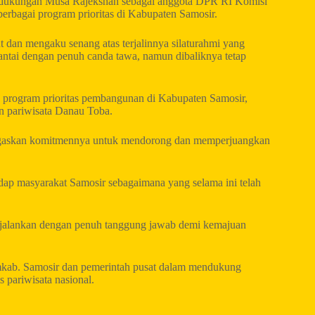
 dukungan Musa Rajekshah sebagai anggota DPR RI Komisi
rbagai program prioritas di Kabupaten Samosir.
an mengaku senang atas terjalinnya silaturahmi yang
santai dengan penuh canda tawa, namun dibaliknya tetap
ama program prioritas pembangunan di Kabupaten Samosir,
n pariwisata Danau Toba.
gaskan komitmennya untuk mendorong dan memperjuangkan
dap masyarakat Samosir sebagaimana yang selama ini telah
ijalankan dengan penuh tanggung jawab demi kemajuan
emkab. Samosir dan pemerintah pusat dalam mendukung
 pariwisata nasional.