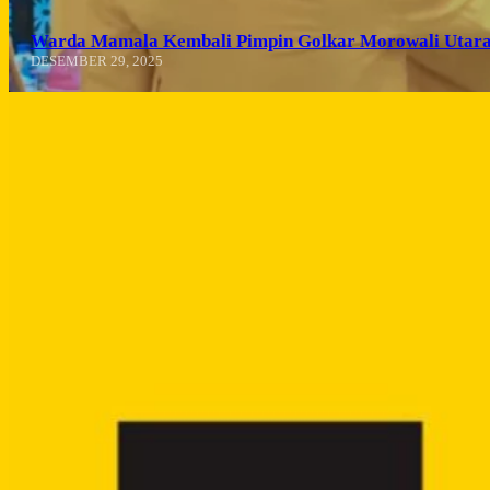
Warda Mamala Kembali Pimpin Golkar Morowali Utara
DESEMBER 29, 2025