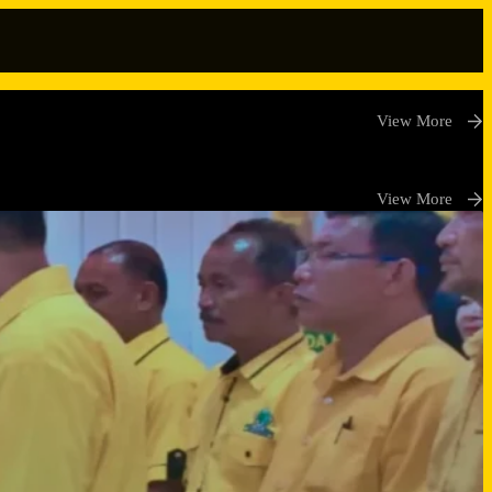
View More
View More