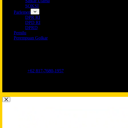
Satkar Ulama
SOKSI
Parlemen
DPR RI
DPD RI
DPRD
Pemilu
Perempuan Golkar
Opening hours
9AM - 5PM
Address:
Jl. Anggrek Neli Murni No.11A, RT.16/RW.1, Kemang
Phone:
+62 817-7680-1957
Mobile:
+62 817-7680-1957
Email:
Lkidppgolkar@gmail.com