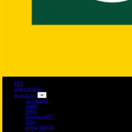
DPP
Golkar Update
Hasta Karya
Al-Hidayah
AMPI
HWK
Kosgoro 1957
MDI
Ormas MKGR