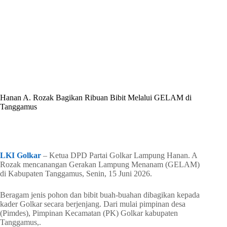
By
Shintia
On
Juni 15, 2026
In
Golkar Update
Hanan A. Rozak Bagikan Ribuan Bibit Melalui GELAM di
Tanggamus
In
Golkar Update
Read Time
2 mins
LKI Golkar
– Ketua DPD Partai Golkar Lampung Hanan. A
Rozak mencanangan Gerakan Lampung Menanam (GELAM)
di Kabupaten Tanggamus, Senin, 15 Juni 2026.
Beragam jenis pohon dan bibit buah-buahan dibagikan kepada
kader Golkar secara berjenjang. Dari mulai pimpinan desa
(Pimdes), Pimpinan Kecamatan (PK) Golkar kabupaten
Tanggamus,.