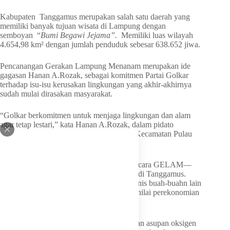
Kabupaten Tanggamus merupakan salah satu daerah yang
memiliki banyak tujuan wisata di Lampung dengan
semboyan “
Bumi Begawi Jejama”.
Memiliki luas wilayah
4.654,98 km² dengan jumlah penduduk sebesar 638.652 jiwa.
Pencanangan Gerakan Lampung Menanam merupakan ide
gagasan Hanan A.Rozak, sebagai komitmen Partai Golkar
terhadap isu-isu kerusakan lingkungan yang akhir-akhirnya
sudah mulai dirasakan masyarakat.
“Golkar berkomitmen untuk menjaga lingkungan dan alam
agar tetap lestari,” kata Hanan A.Rozak, dalam pidato
pembukaan GELAM, di desa Muaradua, Kecamatan Pulau
Panggung, Tanggamus, 15 Juni 2026.
Ribuan jenis pohon yang dibagikan pada acara GELAM—
adalah jenis tanaman yang mudah dihidup di Tanggamus.
Diantaranya, duren, jambu, alpukat, dan jenis buah-buahn lain
yang hasilnya bisa menambak positif buat nilai perekonomian
warga.
“Dari daun dan batangnya kita mendapatkan asupan oksigen