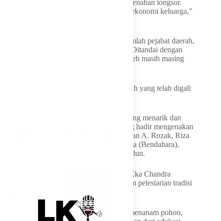
atau ozon. Akar yang kuat ditanam, bisa menahan longsor.
Sementara dari buahnya bisa menambahg ekonomi keluarga,”
kata Hanan A. Rozak
Acara GELAM berlangsung meriah. Sejumlah pejabat daerah,
hadir dalam suasana penuh kekeluargaan. Ditandai dengan
prosesi pembagian bibit secara simbolis, oleh masih masing
pejabat hadir.
Lalu, mereka ikut menanam bibit buah-buah yang telah digali
— untuk kemudian ditancapkan ditanah.
Prosesi GELAM di Tanggamus, berlangsung menarik dan
unik karena hampir semua elit Golkar yang hadir mengenakan
busana adat. Ketua Golkar Lampung, Hanan A. Rozak, Riza
Mirhadi (Ketua Harian), Tony Eka Chandra (Bendahara),
tampil dengan busana adat Lampung pepadun.
Fenomena poakai adat itu, menurut Tony Eka Chandra
melambangkan sebuah upaya Golkar dalam pelestarian tradisi
budaya lokal; Lampung.
Pemakaian busana adat Lampung sambil menanam pohon,