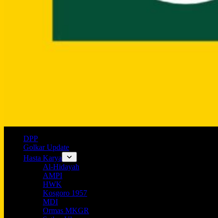
DPP
Golkar Update
Hasta Karya
Al-Hidayah
AMPI
HWK
Kosgoro 1957
MDI
Ormas MKGR