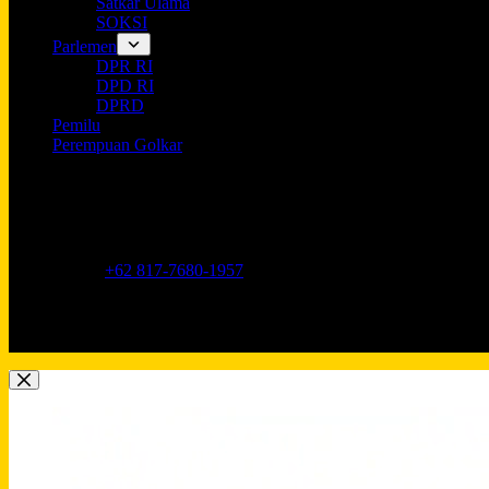
Satkar Ulama
SOKSI
Parlemen
DPR RI
DPD RI
DPRD
Pemilu
Perempuan Golkar
Opening hours
9AM - 5PM
Address:
Jl. Anggrek Neli Murni No.11A, RT.16/RW.1, Kemang
Phone:
+62 817-7680-1957
Mobile:
+62 817-7680-1957
Email:
Lkidppgolkar@gmail.com