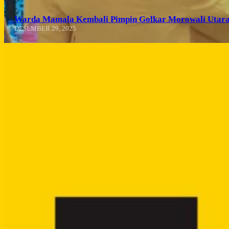
Warda Mamala Kembali Pimpin Golkar Morowali Utara
DESEMBER 29, 2025