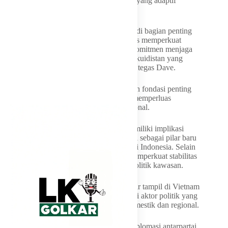
menampilkan Golkar sebagai aktor politik yang adaptif
terhadap dinamika global,” jelasnya.
Dia menegaskan, strategi ekuidistan menjadi bagian penting
dalam menjaga stabilitas kawasan sekaligus memperkuat
posisi Indonesia di ASEAN. “Golkar berkomitmen menjaga
keseimbangan geopolitik melalui strategi ekuidistan yang
memperkuat peran Indonesia di ASEAN,” tegas Dave.
Menurutnya, transformasi partai merupakan fondasi penting
untuk mendukung stabilitas nasional dan memperluas
kontribusi Indonesia dalam diplomasi regional.
Dave menambahkan, langkah tersebut memiliki implikasi
strategis berupa penguatan diplomasi partai sebagai pilar baru
dalam memperluas peran politik luar negeri Indonesia. Selain
itu, modernisasi organisasi dinilai dapat memperkuat stabilitas
nasional dan menjaga keseimbangan geopolitik kawasan.
Dengan demikian, kata Dave, Partai Golkar tampil di Vietnam
pasca-ASEAN Future Forum 2026 sebagai aktor politik yang
mampu menyeimbangkan kepentingan domestik dan regional.
“Komitmen pada pengembangan partai, diplomasi antarpartai,