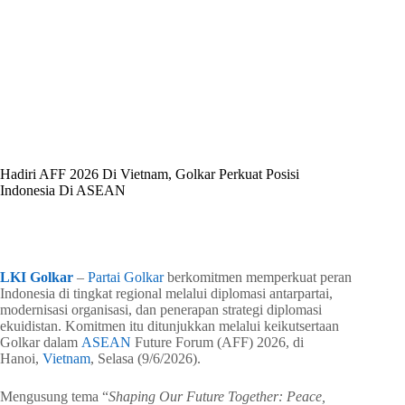
By
Shintia
On
Juni 13, 2026
In
Golkar Update
Hadiri AFF 2026 Di Vietnam, Golkar Perkuat Posisi
Indonesia Di ASEAN
In
Golkar Update
Read Time
3 mins
LKI Golkar
–
Partai Golkar
berkomitmen memperkuat peran
Indonesia di tingkat regional melalui diplomasi antarpartai,
modernisasi organisasi, dan penerapan strategi diplomasi
ekuidistan. Komitmen itu ditunjukkan melalui keikutsertaan
Golkar dalam
ASEAN
Future Forum (AFF) 2026, di
Hanoi,
Vietnam
, Selasa (9/6/2026).
Mengusung tema “
Shaping Our Future Together: Peace,