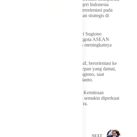
serta kontribusi terhadap kebijakan luar negeri Indonesia
menunjukkan bahwa Golkar tidak hanya berorientasi pada
politik nasional, tetapi juga memainkan peran strategis di
tingkat ASEAN,” tutupnya.
Dalam forum tersebut, Menteri Luar Negeri Sugiono
menyerukan pentingnya negara-negara anggota ASEAN
menjaga sentralitas dan persatuan di tengah meningkatnya
dinamika geopolitik global.
“Kerja sama regional kita harus tetap kohesif, berorientasi ke
luar, dan adaptif untuk memastikan masa depan yang damai,
makmur, dan tangguh bagi semua,” ujar Sugiono, saat
berpidato mewakili Presiden Prabowo Subianto.
Sugiono juga menyampaikan harapan agar Kemitraan
Strategis Komprehensif Indonesia-Vietnam semakin diperkuat
demi kesejahteraan masyarakat kedua negara.
PREVIOUS
NEXT