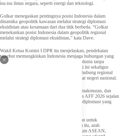
isu-isu lintas negara, seperti energi dan teknologi.
Golkar menegaskan pentingnya posisi Indonesia dalam
dinamika geopolitik kawasan melalui strategi diplomasi
ekuidistan atau kesamaan dari dua titik berbeda. “Golkar
menekankan posisi Indonesia dalam geopolitik regional
melalui strategi diplomasi ekuidistan,” kata Dave.
Wakil Ketua Komisi I DPR itu menjelaskan, pendekatan
tersebut memungkinkan Indonesia menjaga hubungan yang
seimbang dengan berbagai kekuatan besar dunia tanpa
terjebak dalam blok politik tertentu. Strategi ini sekaligus
memperkuat peran Indonesia sebagai penghubung regional
dan mendukung implementasi kebijakan luar negeri nasional.
Dave menambahkan, tema perdamaian, kemakmuran, dan
keterlibatan masyarakat yang menjadi fokus AFF 2026 sejalan
dengan agenda Golkar dalam membangun diplomasi yang
berpihak pada kepentingan rakyat.
“Partisipasi para elite kawasan dimanfaatkan untuk
memperkuat jejaring antarpartai. Sementara itu, arah
geostrategi Indonesia diproyeksikan ke forum ASEAN,