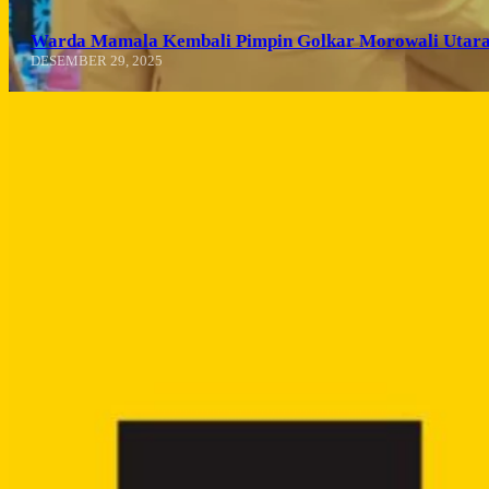
Warda Mamala Kembali Pimpin Golkar Morowali Utara
DESEMBER 29, 2025