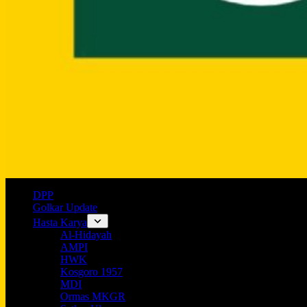
DPP
Golkar Update
Hasta Karya
Al-Hidayah
AMPI
HWK
Kosgoro 1957
MDI
Ormas MKGR