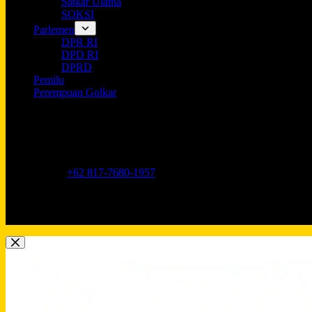
Satkar Ulama
SOKSI
Parlemen
DPR RI
DPD RI
DPRD
Pemilu
Perempuan Golkar
Opening hours
9AM - 5PM
Address:
Jl. Anggrek Neli Murni No.11A, RT.16/RW.1, Kemang
Phone:
+62 817-7680-1957
Mobile:
+62 817-7680-1957
Email:
Lkidppgolkar@gmail.com