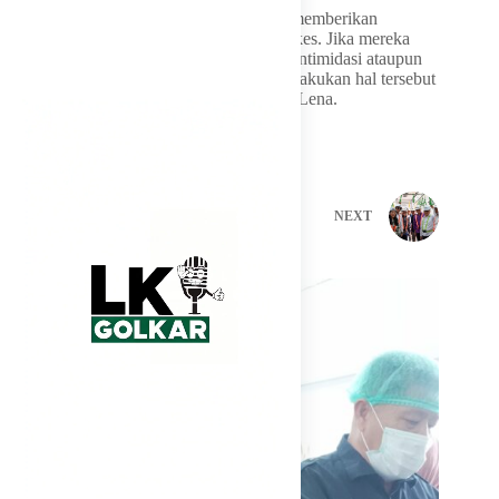
“Undang-Undang Kesehatan sudah jelas memberikan
perlindungan kepada tenaga medis dan nakes. Jika mereka
bekerja sesuai SOP, mereka tidak boleh diintimidasi ataupun
mengalami kekerasan. Siapa pun yang melakukan hal tersebut
dapat dikenai sanksi pidana,” terang Laka Lena.
PREVIOUS
NEXT
Related Posts