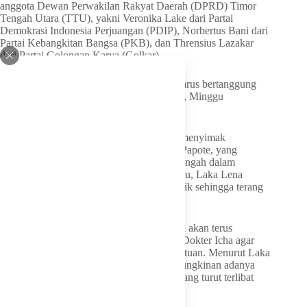
anggota Dewan Perwakilan Rakyat Daerah (DPRD) Timor
Tengah Utara (TTU), yakni Veronika Lake dari Partai
Demokrasi Indonesia Perjuangan (PDIP), Norbertus Bani dari
Partai Kebangkitan Bangsa (PKB), dan Thrensius Lazakar
dari Partai Golongan Karya (Golkar).
“Siapa pun yang terlibat dalam kasus ini harus bertanggung
jawab,” tegas Laka Lena dilansir detikBali, Minggu
(28/6/2026).
Laka Lena mengungkapkan dirinya telah menyimak
pernyataan Kapolres TTU, AKBP Eliana Papote, yang
menyatakan kasus kematian Dokter Icha tengah dalam
penyelidikan. Sejalan dengan pernyataan itu, Laka Lena
meminta kasus ini agar diproses dengan baik sehingga terang
benderang.
Tak cuma itu, Laka Lena juga menegaskan akan terus
mengawal proses hukum terkait kematian Dokter Icha agar
berjalan secara transparan dan sesuai ketentuan. Menurut Laka
Lena, penyidik juga akan mendalami kemungkinan adanya
pihak selain ketiga anggota DPRD TTU yang turut terlibat
berdasarkan keterangan para saksi.