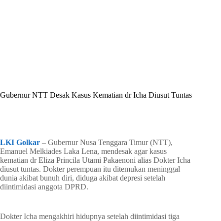
By
Shintia
On
Juli 1, 2026
In
Golkar Update
Gubernur NTT Desak Kasus Kematian dr Icha Diusut Tuntas
In
Golkar Update
Read Time
1 min
LKI Golkar
– Gubernur Nusa Tenggara Timur (NTT),
Emanuel Melkiades Laka Lena, mendesak agar kasus
kematian dr Eliza Princila Utami Pakaenoni alias Dokter Icha
diusut tuntas. Dokter perempuan itu ditemukan meninggal
dunia akibat bunuh diri, diduga akibat depresi setelah
diintimidasi anggota DPRD.
Dokter Icha mengakhiri hidupnya setelah diintimidasi tiga