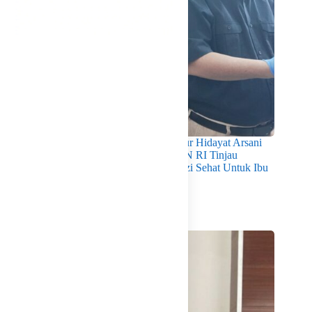
Pastikan Kualitas Gizi Terpenuhi, Gubernur Hidayat Arsani
Dampingi Mendukbangga/Kepala BKKBN RI Tinjau
Layanan Program MBG 3B Wujudkan Gizi Sehat Untuk Ibu
Dan Anak di Babel
Agustus 7, 2026