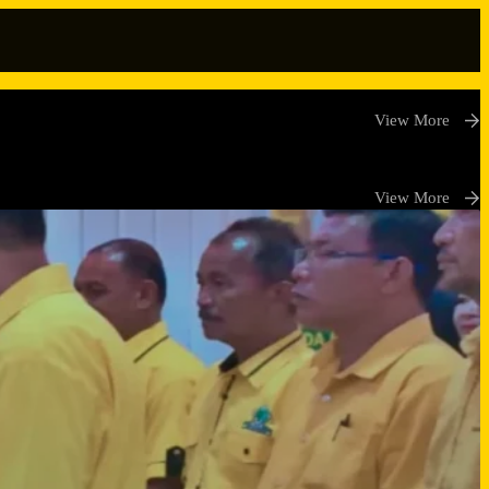
View More
View More