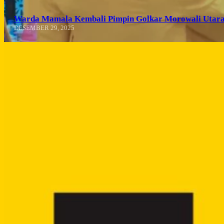
Warda Mamala Kembali Pimpin Golkar Morowali Utara
DESEMBER 29, 2025