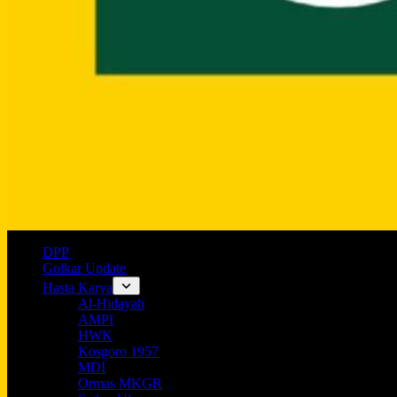
DPP
Golkar Update
Hasta Karya
Al-Hidayah
AMPI
HWK
Kosgoro 1957
MDI
Ormas MKGR