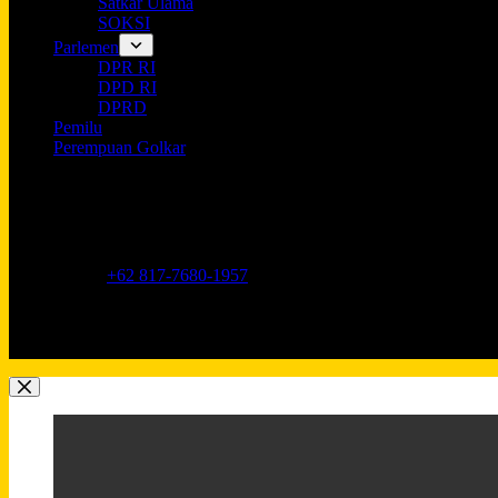
Satkar Ulama
SOKSI
Parlemen
DPR RI
DPD RI
DPRD
Pemilu
Perempuan Golkar
Opening hours
9AM - 5PM
Address:
Jl. Anggrek Neli Murni No.11A, RT.16/RW.1, Kemang
Phone:
+62 817-7680-1957
Mobile:
+62 817-7680-1957
Email:
Lkidppgolkar@gmail.com