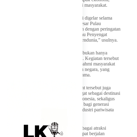
sosial, dan pariwisata yang lebih besar bagi masyarakat.
“Kalau memungkinkan, kegiatan seperti ini digelar selama
satu minggu penuh dan menjadi kenduri besar Pulau
Penyengat. Ke depan, ini bisa dirangkaikan dengan peringatan
haul Raja Ali Haji, memperkuat posisi Pulau Penyengat
sebagai pusat kebudayaan Melayu yang mendunia,” usulnya.
Ansar menambahkan, Penyengat Heritage bukan hanya
menjadi sarana promosi wisata dan budaya. Kegiatan tersebut
merupakan ruang untuk mempererat silaturahmi masyarakat
Melayu serumpun dari berbagai daerah dan negara, yang
memiliki ikatan sejarah dan budaya yang sama.
Selain itu, harap dia, penyelenggaraan event tersebut juga
semakin memperkuat posisi Pulau Penyengat sebagai destinasi
wisata sejarah dan budaya unggulan di Indonesia, sekaligus
ruang regenerasi nilai-nilai budaya Melayu bagi generasi
muda di tengah pesatnya perkembangan industri pariwisata
modern.
“Dengan mengangkat permainan rakyat sebagai atraksi
wisata, kami optimis pelestarian budaya dapat berjalan