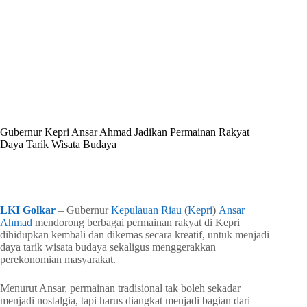
By
Shintia
On
Juni 22, 2026
In
Golkar Update
Gubernur Kepri Ansar Ahmad Jadikan Permainan Rakyat
Daya Tarik Wisata Budaya
In
Golkar Update
Read Time
2 mins
LKI Golkar
– Gubernur
Kepulauan Riau
(
Kepri
)
Ansar
Ahmad
mendorong berbagai permainan rakyat di Kepri
dihidupkan kembali dan dikemas secara kreatif, untuk menjadi
daya tarik wisata budaya sekaligus menggerakkan
perekonomian masyarakat.
Menurut Ansar, permainan tradisional tak boleh sekadar
menjadi nostalgia, tapi harus diangkat menjadi bagian dari