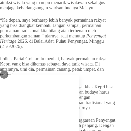
atraksi wisata yang mampu menarik wisatawan sekaligus
menjaga keberlangsungan warisan budaya Melayu.
“Ke depan, saya berharap lebih banyak permainan rakyat
yang bisa diangkat kembali. Jangan sampai, permainan-
permainan tradisional kita hilang atau terbenam oleh
perkembangan zaman,” ujarnya, saat menutup
Penyengat
Heritage
2026, di Balai Adat, Pulau Penyengat, Minggu
(21/6/2026).
Politisi Partai Golkar itu menilai, banyak permainan rakyat
Kepri yang bisa dikemas sebagai daya tarik wisata. Di
antaranya, urai dia, permainan canang, petak umpet, dan
egrang.
“Jika dikemas dengan baik, permainan rakyat khas Kepri bisa
menjadi daya tarik wisata budaya. Pelestarian budaya harus
dilakukan secara berkelanjutan, termasuk dengan
menghidupkan kembali permainan-permainan tradisional yang
kini mulai ditinggalkan generasi muda,” tuturnya.
Lebih lanjut, Ansar mengusulkan, penyelenggaraan Penyengat
Heritage diperluas dengan durasi yang lebih panjang. Dengan
begitu, kegiatan tersebut bisa memberi dampak ekonomi,