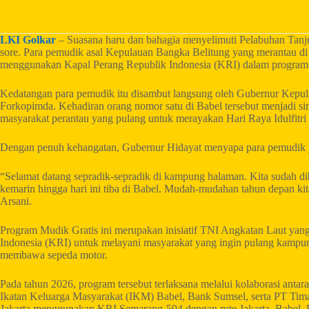
LKI Golkar
– Suasana haru dan bahagia menyelimuti Pelabuhan Tanj
sore. Para pemudik asal Kepulauan Bangka Belitung yang merantau di 
menggunakan Kapal Perang Republik Indonesia (KRI) dalam program
Kedatangan para pemudik itu disambut langsung oleh Gubernur Kepul
Forkopimda. Kehadiran orang nomor satu di Babel tersebut menjadi si
masyarakat perantau yang pulang untuk merayakan Hari Raya Idulfitri
Dengan penuh kehangatan, Gubernur Hidayat menyapa para pemudik ya
“Selamat datang sepradik-sepradik di kampung halaman. Kita sudah d
kemarin hingga hari ini tiba di Babel. Mudah-mudahan tahun depan kita b
Arsani.
Program Mudik Gratis ini merupakan inisiatif TNI Angkatan Laut yan
Indonesia (KRI) untuk melayani masyarakat yang ingin pulang kampu
membawa sepeda motor.
Pada tahun 2026, program tersebut terlaksana melalui kolaborasi ant
Ikatan Keluarga Masyarakat (IKM) Babel, Bank Sumsel, serta PT Tima
Jakarta menggunakan KRI Semarang-594 dengan rute Jakarta–Babel–B