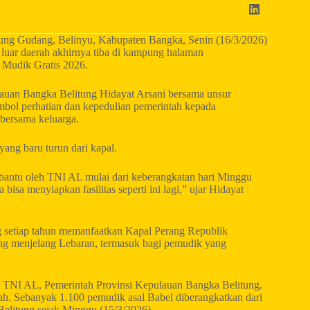
ung Gudang, Belinyu, Kabupaten Bangka, Senin (16/3/2026)
luar daerah akhirnya tiba di kampung halaman
 Mudik Gratis 2026.
auan Bangka Belitung Hidayat Arsani bersama unsur
mbol perhatian dan kepedulian pemerintah kepada
 bersama keluarga.
ng baru turun dari kapal.
ibantu oleh TNI AL mulai dari keberangkatan hari Minggu
isa menyiapkan fasilitas seperti ini lagi,” ujar Hidayat
g setiap tahun memanfaatkan Kapal Perang Republik
ng menjelang Lebaran, termasuk bagi pemudik yang
ara TNI AL, Pemerintah Provinsi Kepulauan Bangka Belitung,
h. Sebanyak 1.100 pemudik asal Babel diberangkatkan dari
elitung sejak Minggu (15/3/2026).