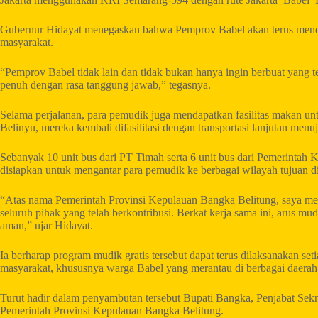
Gubernur Hidayat menegaskan bahwa Pemprov Babel akan terus mend
masyarakat.
“Pemprov Babel tidak lain dan tidak bukan hanya ingin berbuat yang t
penuh dengan rasa tanggung jawab,” tegasnya.
Selama perjalanan, para pemudik juga mendapatkan fasilitas makan unt
Belinyu, mereka kembali difasilitasi dengan transportasi lanjutan men
Sebanyak 10 unit bus dari PT Timah serta 6 unit bus dari Pemerinta
disiapkan untuk mengantar para pemudik ke berbagai wilayah tujuan d
“Atas nama Pemerintah Provinsi Kepulauan Bangka Belitung, saya m
seluruh pihak yang telah berkontribusi. Berkat kerja sama ini, arus mu
aman,” ujar Hidayat.
Ia berharap program mudik gratis tersebut dapat terus dilaksanakan se
masyarakat, khususnya warga Babel yang merantau di berbagai daerah
Turut hadir dalam penyambutan tersebut Bupati Bangka, Penjabat Sekreta
Pemerintah Provinsi Kepulauan Bangka Belitung.