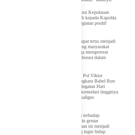
Ia menyatakan atas nama Pemerintah Provinsi Kepulauan
Bangka Belitung mengucapkan terima kasih kepada Kapolda
beserta jajaran yang telah menghadirkan kegiatan positif
lomba lari bagi masyarakat di daerah ini.
“Saya berharap Bhayangkara Babel Run dapat terus menjadi
agenda tahunan yang tidak hanya mendorong masyarakat
membudayakan pola hidup sehat, tetapi juga mempererat
persatuan, kebersamaan dan semangat kolaborasi dalam
membangun daerah ini,” katanya.
Kapolda Kepulauan Bangka Belitung Irjen Pol Viktor
Theodorus Sihombing mengatakan Bhayangkara Babel Run
2026 merupakan bagian dari rangkaian peringatan Hari
Bhayangkara ke-80 yang bertujuan mengakomodasi tingginya
minat masyarakat terhadap olahraga lari sekaligus
mengampanyekan gaya hidup sehat.
“Kegiatan ini merupakan bentuk dukungan terhadap
antusiasme masyarakat yang saat ini semakin gemar
berolahraga, khususnya lari. Mudah-mudahan ini menjadi
simbol bahwa masyarakat Bangka Belitung ingin hidup