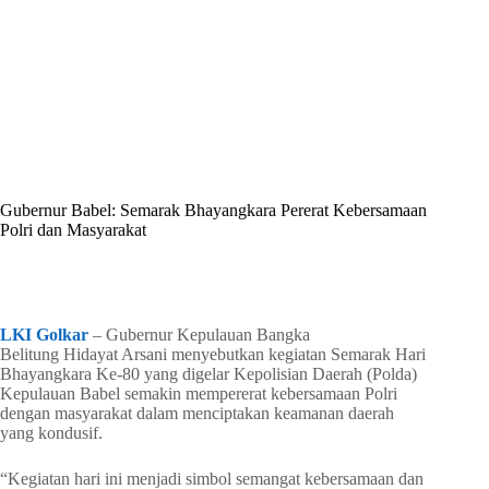
By
Shintia
On
Juni 28, 2026
In
Golkar Update
Gubernur Babel: Semarak Bhayangkara Pererat Kebersamaan
Polri dan Masyarakat
In
Golkar Update
Read Time
2 mins
LKI Golkar
– Gubernur Kepulauan Bangka
Belitung Hidayat Arsani menyebutkan kegiatan Semarak Hari
Bhayangkara Ke-80 yang digelar Kepolisian Daerah (Polda)
Kepulauan Babel semakin mempererat kebersamaan Polri
dengan masyarakat dalam menciptakan keamanan daerah
yang kondusif.
“Kegiatan hari ini menjadi simbol semangat kebersamaan dan