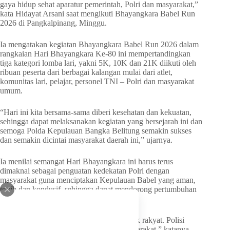
gaya hidup sehat aparatur pemerintah, Polri dan masyarakat,”
kata Hidayat Arsani saat mengikuti Bhayangkara Babel Run
2026 di Pangkalpinang, Minggu.
Ia mengatakan kegiatan Bhayangkara Babel Run 2026 dalam
rangkaian Hari Bhayangkara Ke-80 ini mempertandingkan
tiga kategori lomba lari, yakni 5K, 10K dan 21K diikuti oleh
ribuan peserta dari berbagai kalangan mulai dari atlet,
komunitas lari, pelajar, personel TNI – Polri dan masyarakat
umum.
“Hari ini kita bersama-sama diberi kesehatan dan kekuatan,
sehingga dapat melaksanakan kegiatan yang bersejarah ini dan
semoga Polda Kepulauan Bangka Belitung semakin sukses
dan semakin dicintai masyarakat daerah ini,” ujarnya.
Ia menilai semangat Hari Bhayangkara ini harus terus
dimaknai sebagai penguatan kedekatan Polri dengan
masyarakat guna menciptakan Kepulauan Babel yang aman,
tertib dan kondusif, sehingga dapat mendorong pertumbuhan
ekonomi dan pembangunan daerah ini.
“Polri berasal dari rakyat dan bekerja untuk rakyat. Polisi
harus selalu berada di tengah-tengah masyarakat,” katanya.