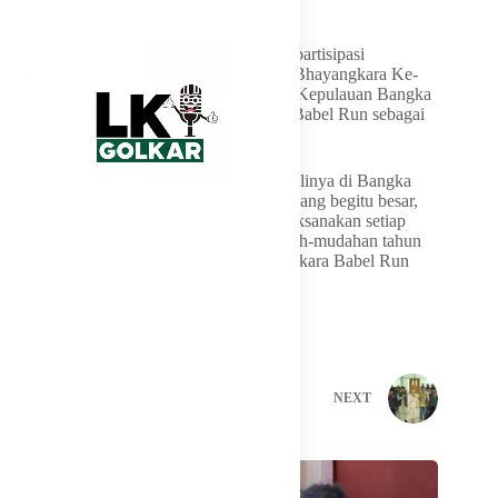
sehat,” ujar Kapolda.
Ia menyampaikan apresiasi atas tingginya partisipasi
masyarakat yang turut memeriahkan Hari Bhayangkara Ke-
80, sehingga menjadi motivasi bagi Polda Kepulauan Bangka
Belitung untuk menjadikan Bhayangkara Babel Run sebagai
agenda tahunan.
“Ini merupakan penyelenggaraan ketiga kalinya di Bangka
Belitung. Melihat antusiasme masyarakat yang begitu besar,
kami berharap kegiatan ini dapat terus dilaksanakan setiap
tahun menjelang Hari Bhayangkara. Mudah-mudahan tahun
depan kita kembali bertemu pada Bhayangkara Babel Run
2027,” katanya.
PREVIOUS
NEXT
Related Posts