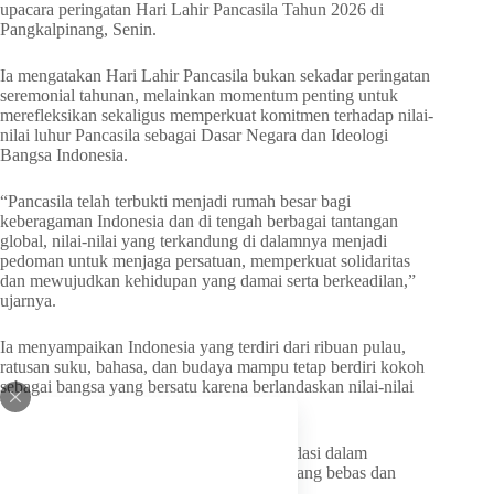
upacara peringatan Hari Lahir Pancasila Tahun 2026 di
Pangkalpinang, Senin.
Ia mengatakan Hari Lahir Pancasila bukan sekadar peringatan
seremonial tahunan, melainkan momentum penting untuk
merefleksikan sekaligus memperkuat komitmen terhadap nilai-
nilai luhur Pancasila sebagai Dasar Negara dan Ideologi
Bangsa Indonesia.
“Pancasila telah terbukti menjadi rumah besar bagi
keberagaman Indonesia dan di tengah berbagai tantangan
global, nilai-nilai yang terkandung di dalamnya menjadi
pedoman untuk menjaga persatuan, memperkuat solidaritas
dan mewujudkan kehidupan yang damai serta berkeadilan,”
ujarnya.
Ia menyampaikan Indonesia yang terdiri dari ribuan pulau,
ratusan suku, bahasa, dan budaya mampu tetap berdiri kokoh
sebagai bangsa yang bersatu karena berlandaskan nilai-nilai
Pancasila.
“Nilai-nilai Pancasila ini telah menjadi fondasi dalam
pelaksanaan politik luar negeri Indonesia yang bebas dan
aktif,” katanya.