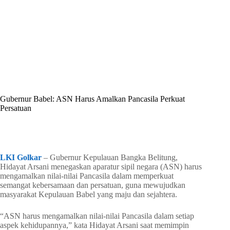
By
Shintia
On
Juni 2, 2026
In
Golkar Update
Gubernur Babel: ASN Harus Amalkan Pancasila Perkuat
Persatuan
In
Golkar Update
Read Time
2 mins
LKI Golkar
– Gubernur Kepulauan Bangka Belitung,
Hidayat Arsani menegaskan aparatur sipil negara (ASN) harus
mengamalkan nilai-nilai Pancasila dalam memperkuat
semangat kebersamaan dan persatuan, guna mewujudkan
masyarakat Kepulauan Babel yang maju dan sejahtera.
“ASN harus mengamalkan nilai-nilai Pancasila dalam setiap
aspek kehidupannya,” kata Hidayat Arsani saat memimpin