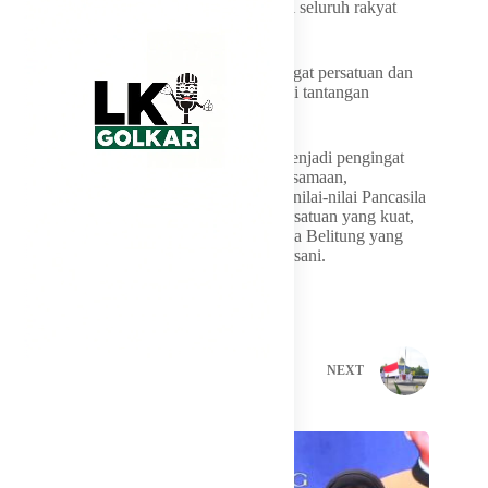
memberikan perlindungan yang setara bagi seluruh rakyat
Indonesia,” katanya.
Ia menegaskan pentingnya menjaga semangat persatuan dan
gotong royong dalam menghadapi berbagai tantangan
pembangunan daerah maupun nasional.
“Momentum Hari Lahir Pancasila harus menjadi pengingat
bagi kita semua untuk terus menjaga kebersamaan,
memperkuat persatuan, dan mengamalkan nilai-nilai Pancasila
dalam setiap aspek kehidupan. Dengan persatuan yang kuat,
kita optimistis mampu mewujudkan Bangka Belitung yang
lebih maju dan sejahtera,” tutur Hidayat Arsani.
PREVIOUS
NEXT
Related Posts