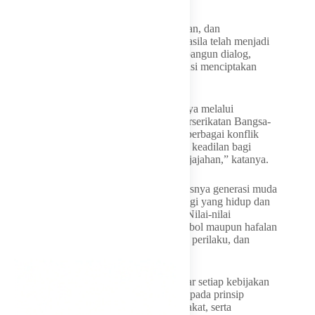
Menurut dia, prinsip kemanusiaan, persatuan, dan
musyawarah yang terkandung dalam Pancasila telah menjadi
modal penting bagi Indonesia dalam membangun dialog,
menjembatani perbedaan, serta berkontribusi menciptakan
perdamaian dunia.
“Indonesia terus menunjukkan komitmennya melalui
keterlibatan dalam pasukan perdamaian Perserikatan Bangsa-
Bangsa (PBB), peran aktif dalam mediasi berbagai konflik
internasional, serta konsisten menyuarakan keadilan bagi
bangsa-bangsa yang masih mengalami penjajahan,” katanya.
Ia mengajak seluruh elemen bangsa, khususnya generasi muda
untuk menjadikan Pancasila sebagai ideologi yang hidup dan
diwujudkan dalam kehidupan sehari-hari. Nilai-nilai
Pancasila, tidak boleh berhenti sebagai simbol maupun hafalan
semata, tetapi harus tercermin dalam sikap, perilaku, dan
tindakan nyata.
“Para penyelenggara negara diingatkan agar setiap kebijakan
publik yang dihasilkan senantiasa berpijak pada prinsip
keadilan sosial, menjamin hak-hak masyarakat, serta