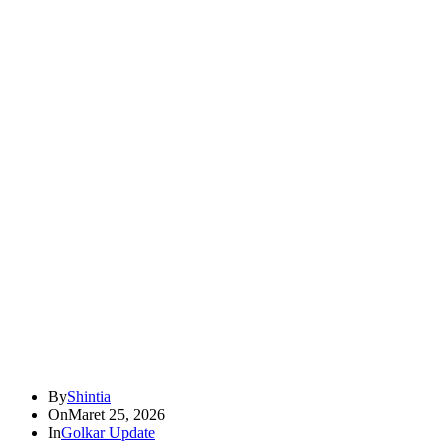
By
Shintia
On
Maret 25, 2026
In
Golkar Update