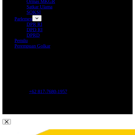
Ormas MKGR
Satkar Ulama
SOKSI
Parlemen
DPR RI
DPD RI
DPRD
Pemilu
Perempuan Golkar
Opening hours
9AM - 5PM
Address:
Jl. Anggrek Neli Murni No.11A, RT.16/RW.1,
Kemanggisan, Kec. Palmerah, Kota Jakarta Barat, Daerah
Khusus Ibukota Jakarta 11480
Phone:
+62 817-7680-1957
Mobile:
+62 817-7680-1957
Email:
Lkidppgolkar@gmail.com