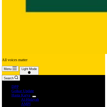
All voices matter
Menu
Light Mode
Search
DPP
Golkar Update
Hasta Karya
Al-Hidayah
AMPI