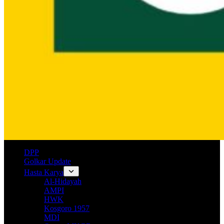
DPP
Golkar Update
Hasta Karya
Al-Hidayah
AMPI
HWK
Kosgoro 1957
MDI