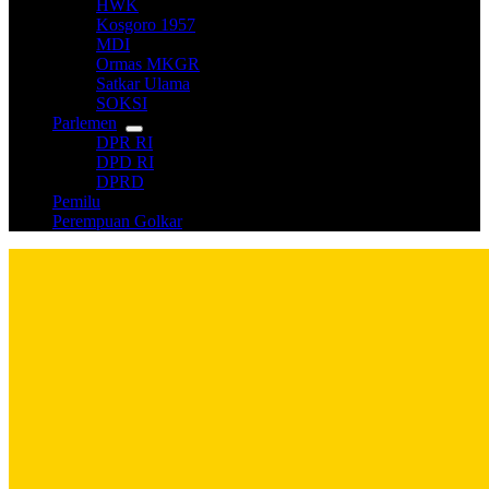
HWK
Kosgoro 1957
MDI
Ormas MKGR
Satkar Ulama
SOKSI
Parlemen
DPR RI
DPD RI
DPRD
Pemilu
Perempuan Golkar