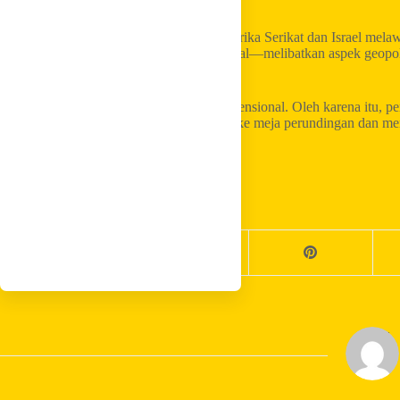
Menurut Partai Golkar, perang antara Amerika Serikat dan Israel mela
yang sangat kompleks dan multidimensional—melibatkan aspek geopolit
energi dunia.
“Perang ini sangat kompleks dan multidimensional. Oleh karena itu, p
militer. Satu-satunya jalan adalah kembali ke meja perundingan dan me
Sarmuji.
Share your love