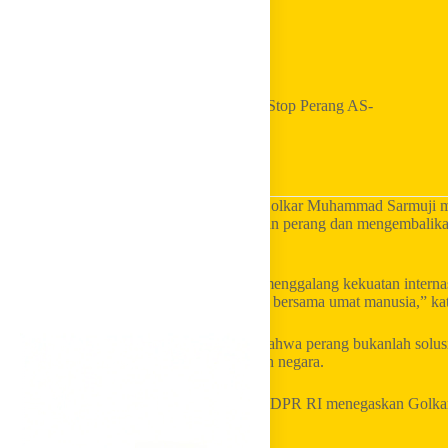
Home
Golkar Update
Golkar Minta RI Galang Kekuatan Dunia Stop Perang AS-
Israel vs Iran
LKI Golkar
– Sekretaris Jenderal Partai Golkar Muhammad Sarmuji 
internasional dalam mendorong penghentian perang dan mengembalikan 
Iran, ke jalur diplomasi.
“Indonesia harus memainkan peran aktif, menggalang kekuatan internas
diplomasi. Perdamaian adalah kepentingan bersama umat manusia,” kat
Partai Golkar, kata Sarmuji, menegaskan bahwa perang bukanlah solusi. 
dunia harus menjadi prioritas utama seluruh negara.
Sarmuji selaku Ketua Fraksi Partai Golkar DPR RI menegaskan Golkar 
Indonesia yang bebas aktif.