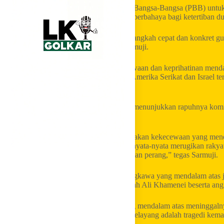
Partai Golkar juga mendesak Perserikatan Bangsa-Bangsa (PBB) untu
menghentikan konflik yang destruktif dan berbahaya bagi ketertiban du
“Kami mendesak PBB untuk mengambil langkah cepat dan konkret gun
berbahaya bagi ketertiban dunia,” ujar Sarmuji.
Partai Golkar juga menyampaikan kekecewaan dan keprihatinan menda
Iran yang berujung pada serangan militer Amerika Serikat dan Israel 
rakyat sipil.
Ia menegaskan bahwa eskalasi konflik ini menunjukkan rapuhnya komi
sengketa internasional.
“Partai Golkar menyayangkan dan menyatakan kekecewaan yang menda
berujung pada perang terbuka. Perang ini nyata-nyata merugikan raky
mengendalikan diri dan segera menghentikan perang,” tegas Sarmuji.
Partai Golkar juga menyampaikan belasungkawa yang mendalam atas ja
wafatnya Pemimpin Tertinggi Iran Ayatullah Ali Khamenei beserta ang
“Kami menyampaikan belasungkawa yang mendalam atas meninggalnya 
korban jiwa lainnya. Setiap nyawa yang melayang adalah tragedi kema
ujarnya.