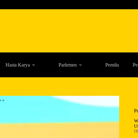
Hasta Karya
Parlemen
Pemilu
Pe
P
W
U
D