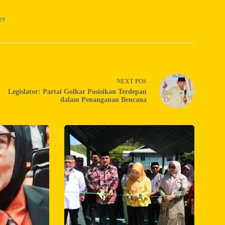
29
NEXT
POS
Legislator: Partai Golkar Posisikan Terdepan
dalam Penanganan Bencana