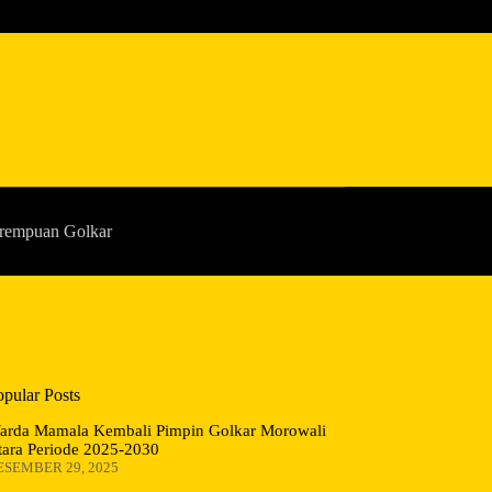
rempuan Golkar
opular Posts
arda Mamala Kembali Pimpin Golkar Morowali
tara Periode 2025-2030
ESEMBER 29, 2025