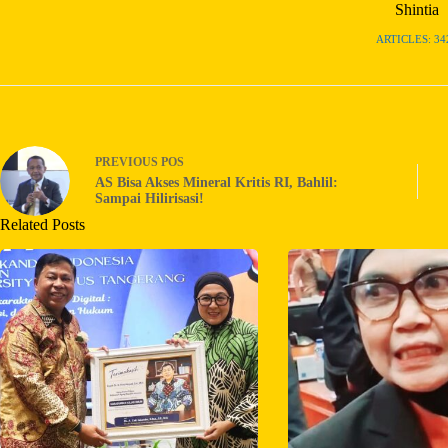
Shintia
ARTICLES: 34
PREVIOUS
POS
AS Bisa Akses Mineral Kritis RI, Bahlil:
Sampai Hilirisasi!
Related Posts