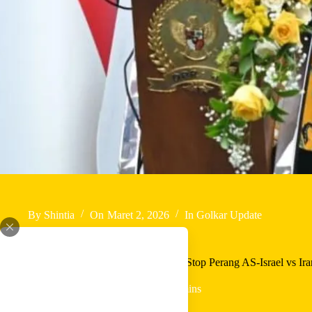
By
Shintia
On
Maret 2, 2026
In
Golkar Update
Golkar Minta RI Galang Kekuatan Dunia Stop Perang AS-Israel vs Ira
In
Golkar Update
Read Time
2 mins