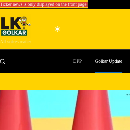
Skip
Ticker news is only displayed on the front page.
to
content
All voices matter
DPP
Golkar Update