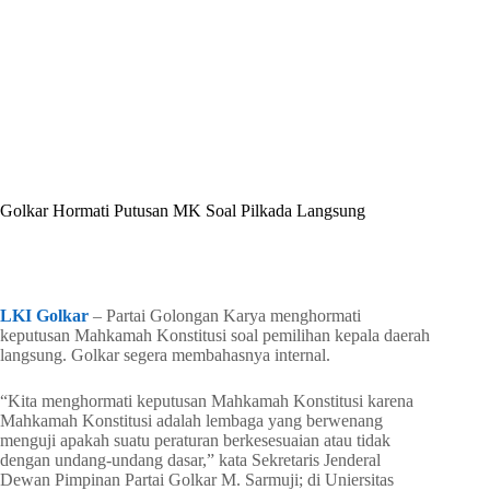
By
Shintia
On
Juli 5, 2026
In
Golkar Update
Golkar Hormati Putusan MK Soal Pilkada Langsung
In
Golkar Update
Read Time
1 min
LKI Golkar
– Partai Golongan Karya menghormati
keputusan Mahkamah Konstitusi soal pemilihan kepala daerah
langsung. Golkar segera membahasnya internal.
“Kita menghormati keputusan Mahkamah Konstitusi karena
Mahkamah Konstitusi adalah lembaga yang berwenang
menguji apakah suatu peraturan berkesesuaian atau tidak
dengan undang-undang dasar,” kata Sekretaris Jenderal
Dewan Pimpinan Partai Golkar M. Sarmuji; di Uniersitas