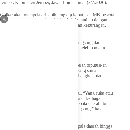
Jember, Kabupaten Jember, Jawa Timur, Jumat (3/7/2026).
Golkar akan mempelajari lebih lengkap keputusan MK beserta
pertimbangan yang mendasari. “Apakah kemudian dengan
keputusan itu kita berhenti menyempurnakan kekurangan,
tentu saja tidak,” kata Sarmuji.
Menurut mantan aktivis HMI itu, pilkada langsung dan
pilkada tidak langsung sama-sana memiliki kelebihan dan
kelemahan yang perlu penyempurnaan.
Golkar tidak ingin pilkada langsung yang telah diputuskan
MK masih menghadapi problem-problem.yang sama.
Kelemahan–kelemahan yang ada perlu dihilangkan atau
setidaknya dikurangi
Salah satu problem adalah biaya yang tinggi. “Yang suka atau
tidak, berkorelaai dengan maraknya korupsi di berbagai
daerah. OTT (Operasi Tangkap Tangan) kepala daerah itu
berkorelasi dengan biaya politik pilkada langsung;” kata
Sarmuji.
MK menegaskan mekanisme pemilihan kepala daerah hingga