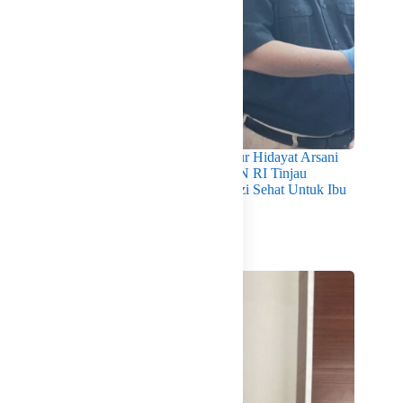
Pastikan Kualitas Gizi Terpenuhi, Gubernur Hidayat Arsani
Dampingi Mendukbangga/Kepala BKKBN RI Tinjau
Layanan Program MBG 3B Wujudkan Gizi Sehat Untuk Ibu
Dan Anak di Babel
Agustus 7, 2026