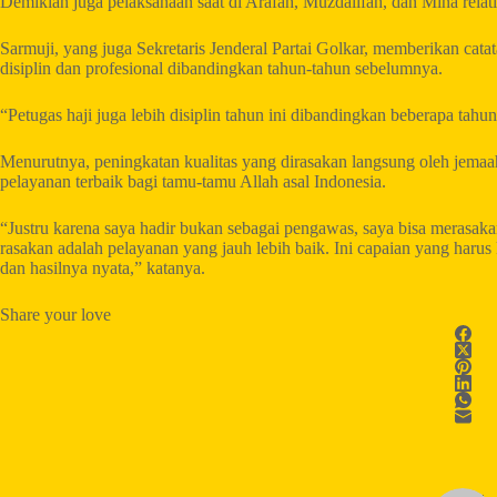
Demikian juga pelaksanaan saat di Arafah, Muzdalifah, dan Mina relatif
Sarmuji, yang juga Sekretaris Jenderal Partai Golkar, memberikan catatan
disiplin dan profesional dibandingkan tahun-tahun sebelumnya.
“Petugas haji juga lebih disiplin tahun ini dibandingkan beberapa ta
Menurutnya, peningkatan kualitas yang dirasakan langsung oleh jem
pelayanan terbaik bagi tamu-tamu Allah asal Indonesia.
“Justru karena saya hadir bukan sebagai pengawas, saya bisa merasak
rasakan adalah pelayanan yang jauh lebih baik. Ini capaian yang harus 
dan hasilnya nyata,” katanya.
Share your love