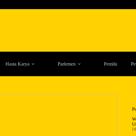
Hasta Karya
Parlemen
Pemilu
Pe
P
W
U
D