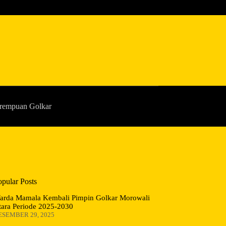
rempuan Golkar
opular Posts
arda Mamala Kembali Pimpin Golkar Morowali
tara Periode 2025-2030
ESEMBER 29, 2025