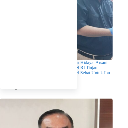
Pastikan Kualitas Gizi Terpenuhi, Gubernur Hidayat Arsani
Dampingi Mendukbangga/Kepala BKKBN RI Tinjau
Layanan Program MBG 3B Wujudkan Gizi Sehat Untuk Ibu
Dan Anak di Babel
Agustus 7, 2026