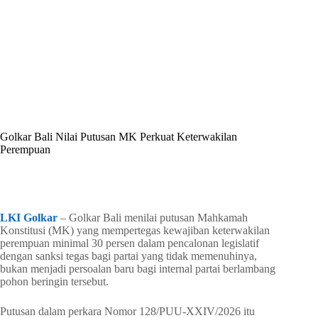
By
Shintia
On
Mei 29, 2026
In
Golkar Update
Golkar Bali Nilai Putusan MK Perkuat Keterwakilan
Perempuan
In
Golkar Update
Read Time
2 mins
LKI Golkar
– Golkar Bali menilai putusan Mahkamah
Konstitusi (MK) yang mempertegas kewajiban keterwakilan
perempuan minimal 30 persen dalam pencalonan legislatif
dengan sanksi tegas bagi partai yang tidak memenuhinya,
bukan menjadi persoalan baru bagi internal partai berlambang
pohon beringin tersebut.
Putusan dalam perkara Nomor 128/PUU-XXIV/2026 itu