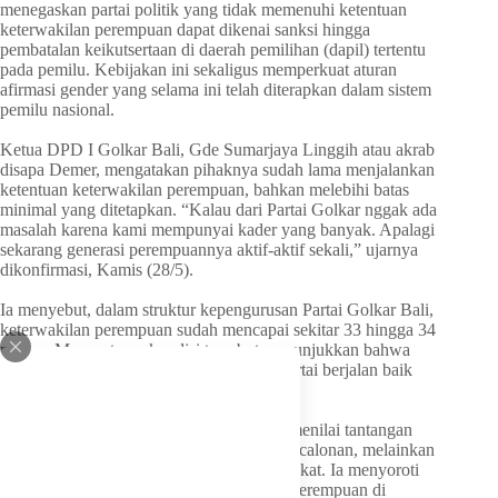
menegaskan partai politik yang tidak memenuhi ketentuan
keterwakilan perempuan dapat dikenai sanksi hingga
pembatalan keikutsertaan di daerah pemilihan (dapil) tertentu
pada pemilu. Kebijakan ini sekaligus memperkuat aturan
afirmasi gender yang selama ini telah diterapkan dalam sistem
pemilu nasional.
Ketua DPD I Golkar Bali, Gde Sumarjaya Linggih atau akrab
disapa Demer, mengatakan pihaknya sudah lama menjalankan
ketentuan keterwakilan perempuan, bahkan melebihi batas
minimal yang ditetapkan. “Kalau dari Partai Golkar nggak ada
masalah karena kami mempunyai kader yang banyak. Apalagi
sekarang generasi perempuannya aktif-aktif sekali,” ujarnya
dikonfirmasi, Kamis (28/5).
Ia menyebut, dalam struktur kepengurusan Partai Golkar Bali,
keterwakilan perempuan sudah mencapai sekitar 33 hingga 34
persen. Menurutnya, kondisi tersebut menunjukkan bahwa
proses kaderisasi perempuan di internal partai berjalan baik
dan konsisten.
Namun, Anggota Komisi VI DPR RI ini menilai tantangan
terbesar bukan pada pemenuhan kuota pencalonan, melainkan
pada proses keterpilihan di tengah masyarakat. Ia menyoroti
masih adanya kesenjangan antara jumlah perempuan di