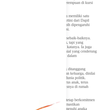
masyarakat dengan jumlah keterwakilan perempuan di kursi
legislatif.
Saat ini, Partai Golkar di DPRD Bali hanya memiliki satu
legislator perempuan, yakni Ni Putu Yuli Artini dari Dapil
Karangasem. Kondisi tersebut, kata dia, lebih dipengaruhi
oleh pilihan pemilih dalam sistem demokrasi.
“Sebenarnya kami menyajikannya dengan sebaik-baiknya.
Perempuan-perempuan itu yang berkualitas, tapi yang
kepilihan mungkin lebih banyak laki-laki,” katanya. Ia juga
menyinggung masih adanya pandangan sosial yang cenderung
menempatkan laki-laki sebagai figur utama dalam
kepemimpinan politik.
Selain itu, beban ganda yang masih banyak ditanggung
perempuan, seperti urusan rumah tangga dan keluarga, dinilai
turut memengaruhi keterlibatan mereka di dunia politik.
“Kalau perempuan biasanya hamil, mengurus anak, terus
mengurus rumah tangga. Berat banget tugasnya di rumah
tangga,” ucapnya.
Meski demikian, Golkar Bali menegaskan tetap berkomitmen
memperkuat kaderisasi perempuan dan memastikan
keterwakilan perempuan tidak sekadar memenuhi angka