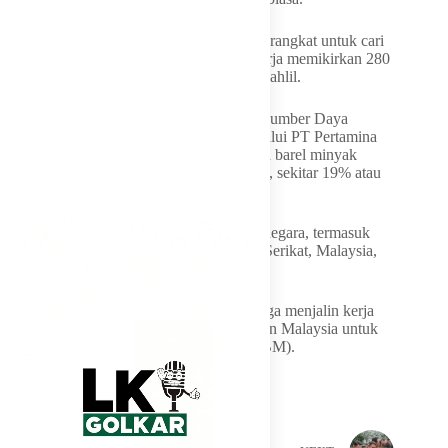
“Jadi kalau saya temani Bapak Presiden berangkat untuk cari
minyak itu bukan jalan-jalan. Kita jalan kerja memikirkan 280
juta nyawa yang ada di bangsa ini,” kata Bahlil.
Perlu diketahui, Kementerian Energi dan Sumber Daya
Mineral (ESDM) mencatat, Indonesia melalui PT Pertamina
(Persero) mengimpor sebanyak 135,33 juta barel minyak
mentah sepanjang 2025. Dari total tersebut, sekitar 19% atau
25,36 juta barel berasal dari Arab Saudi.
Sementara, sisanya dipasok dari berbagai negara, termasuk
kawasan Afrika, Amerika Latin, Amerika Serikat, Malaysia,
serta sejumlah negara lainnya.
Selain impor minyak mentah, Indonesia juga menjalin kerja
sama jangka panjang dengan Singapura dan Malaysia untuk
pasokan produk Bahan Bakar Minyak (BBM).