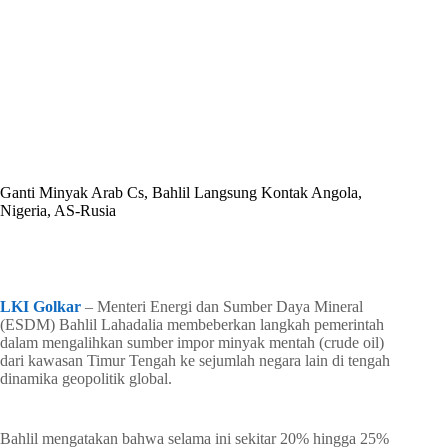
By
Shintia
On
Mei 6, 2026
In
Golkar Update
Ganti Minyak Arab Cs, Bahlil Langsung Kontak Angola,
Nigeria, AS-Rusia
In
Golkar Update
Read Time
1 min
LKI Golkar
– Menteri Energi dan Sumber Daya Mineral
(ESDM) Bahlil Lahadalia membeberkan langkah pemerintah
dalam mengalihkan sumber impor minyak mentah (crude oil)
dari kawasan Timur Tengah ke sejumlah negara lain di tengah
dinamika geopolitik global.
Bahlil mengatakan bahwa selama ini sekitar 20% hingga 25%