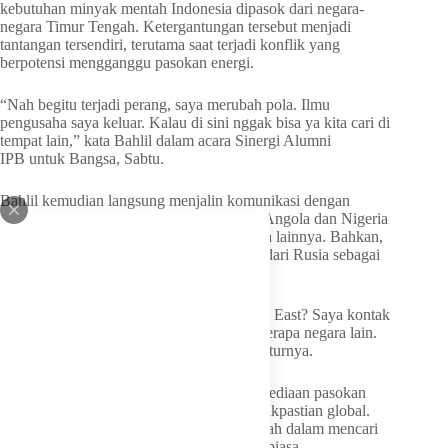
kebutuhan minyak mentah Indonesia dipasok dari negara-
negara Timur Tengah. Ketergantungan tersebut menjadi
tantangan tersendiri, terutama saat terjadi konflik yang
berpotensi mengganggu pasokan energi.
“Nah begitu terjadi perang, saya merubah pola. Ilmu
pengusaha saya keluar. Kalau di sini nggak bisa ya kita cari di
tempat lain,” kata Bahlil dalam acara Sinergi Alumni
IPB untuk Bangsa, Sabtu.
Bahlil kemudian langsung menjalin komunikasi dengan
sejumlah negara produsen minyak seperti Angola dan Nigeria
di Afrika, serta Amerika Serikat dan negara lainnya. Bahkan,
Indonesia juga mulai mengambil pasokan dari Rusia sebagai
bagian dari diversifikasi sumber energi.
“Bagaimana cara mengalihkan dari Middle East? Saya kontak
Afrika, Angola, Nigeria, Amerika dan beberapa negara lain.
Terakhir kemarin kita ambil dari Rusia,” tuturnya.
Hal ini dilakukan untuk memastikan ketersediaan pasokan
energi nasional tetap aman di tengah ketidakpastian global.
Bahlil menegaskan bahwa upaya pemerintah dalam mencari
sumber minyak bukan sekadar kunjungan biasa.