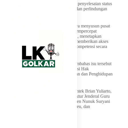
kebijakan afirmatif yang lebih nyata dalam penyelesaian status
kepegawaian, peningkatan kesejahteraan, dan perlindungan
profesi guru.
Kebijakan afirmatif konkret itu, di antaranya menyusun pusat
data nasional guru honorer yang akurat, mempercepat
pengangkatan guru honorer menjadi PPPK, menetapkan
standar minimal gaji guru non-ASN serta memberikan akses
pelatihan, sertifikasi, dan pengembangan kompetensi secara
merata.
Adapun, Fraksi Partai Golkar MPR RI membahas isu tersebut
dalam diskusi publik bertajuk “Implementasi Hak
Konstitusional Warga Negara atas Pekerjaan dan Penghidupan
yang Layak”.
Hadir dalam diskusi itu, yakni Mendiktisaintek Brian Yuliarto,
Wamendikdasmen Atip Latipulhayat, Direktur Jenderal Guru
dan Tenaga Kependidikan Kemendikdasmen Nunuk Suryani
serta perwakilan KemenPANRB, Kemenkeu, dan
Kemendagri.