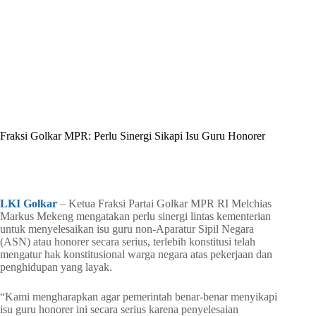
By
Shintia
On
Mei 25, 2026
In
Golkar Update
Fraksi Golkar MPR: Perlu Sinergi Sikapi Isu Guru Honorer
In
Golkar Update
Read Time
2 mins
LKI Golkar
– Ketua Fraksi Partai Golkar MPR RI Melchias
Markus Mekeng mengatakan perlu sinergi lintas kementerian
untuk menyelesaikan isu guru non-Aparatur Sipil Negara
(ASN) atau honorer secara serius, terlebih konstitusi telah
mengatur hak konstitusional warga negara atas pekerjaan dan
penghidupan yang layak.
“Kami mengharapkan agar pemerintah benar-benar menyikapi
isu guru honorer ini secara serius karena penyelesaian