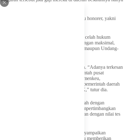
ratusan ribu rupiah per bulan?” ucapnya.
Kedua, adanya dualisme status hukum guru honorer, yakni
antara tenaga kerja dan tenaga pendidik.
Menurut dia, kondisi tersebut menciptakan celah hukum
sehingga guru honorer tidak terlindungi dengan maksimal,
baik di Undang-Undang Ketenagakerjaan maupun Undang-
Undang Guru dan Dosen.
Ketiga, Mekeng menyoroti otonomi daerah. “Adanya terkesan
‘ping-pong’ antara tanggung jawab pemerintah pusat
Kemendikdasmen, Kemendiktisaintek, Kemenkeu,
Kemendagri, dan KemenPANRB dengan pemerintah daerah
terkait pengangkatan dan penggajian PPPK,” tutur dia.
Keempat, skema seleksi Pegawai Pemerintah dengan
Perjanjian Kerja (PPPK) dinilai belum mempertimbangkan
masa bakti secara proporsional dibandingkan dengan nilai tes
kognitif.
Menyikapi permasalahan itu, Mekeng menyampaikan
pemerintah melalui Kemendikdasmen perlu memberikan