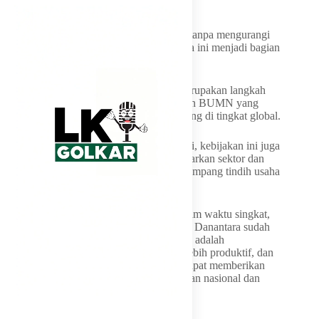
kerja.
Dengan demikian, efisiensi dapat tercapai tanpa mengurangi
perlindungan terhadap pekerja yang selama ini menjadi bagian
penting dari ekosistem BUMN.
Firnando menilai program streamlining merupakan langkah
strategis jangka panjang untuk menciptakan BUMN yang
lebih sehat, profesional, dan mampu bersaing di tingkat global.
Selain menyederhanakan struktur korporasi, kebijakan ini juga
akan mengelompokkan perusahaan berdasarkan sektor dan
fungsi yang sesuai sehingga tidak terjadi tumpang tindih usaha
antar-entitas.
“Ini bukan pekerjaan yang bisa selesai dalam waktu singkat,
tetapi saya melihat strategi yang dijalankan Danantara sudah
berada di jalur yang tepat. Tujuan akhirnya adalah
menghadirkan BUMN yang lebih fokus, lebih produktif, dan
memiliki daya saing yang kuat sehingga dapat memberikan
manfaat yang lebih besar bagi perekonomian nasional dan
masyarakat luas,” tutup Firnando.