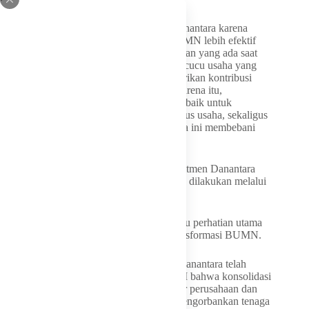
“Sejak awal kami mendukung langkah Danantara karena
tujuannya sangat jelas, yaitu membuat BUMN lebih efektif
dan efisien. Dari lebih dari seribu perusahaan yang ada saat
ini, terdapat sejumlah anak usaha maupun cucu usaha yang
dinilai tidak lagi relevan atau tidak memberikan kontribusi
optimal terhadap bisnis inti perusahaan. Karena itu,
perampingan ini merupakan langkah yang baik untuk
memperkuat tata kelola, meningkatkan fokus usaha, sekaligus
mengurangi potensi inefisiensi yang selama ini membebani
perusahaan negara,” ujar Firnando.
Lebih lanjut, Firnando mengapresiasi komitmen Danantara
yang memastikan proses streamlining tidak dilakukan melalui
pemutusan hubungan kerja (PHK).
Menurutnya, hal tersebut menjadi salah satu perhatian utama
DPR sejak awal pembahasan program transformasi BUMN.
Dia mengungkapkan bahwa manajemen Danantara telah
menyampaikan kepada Komisi VI DPR RI bahwa konsolidasi
dilakukan melalui penyederhanaan struktur perusahaan dan
penguatan sinergi bisnis, bukan dengan mengorbankan tenaga