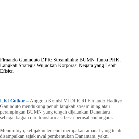
By
Shintia
On
Juni 16, 2026
In
Golkar Update
Firnando Ganinduto DPR: Streamlining BUMN Tanpa PHK,
Langkah Strategis Wujudkan Korporasi Negara yang Lebih
Efisien
In
Golkar Update
Read Time
2 mins
LKI Golkar
– Anggota Komisi VI DPR RI Firnando Hadityo
Ganinduto mendukung penuh langkah streamlining atau
perampingan BUMN yang tengah dijalankan Danantara
sebagai bagian dari transformasi besar perusahaan negara.
Menurutnya, kebijakan tersebut merupakan amanat yang telah
disampaikan sejak awal pembentukan Danantara, yakni