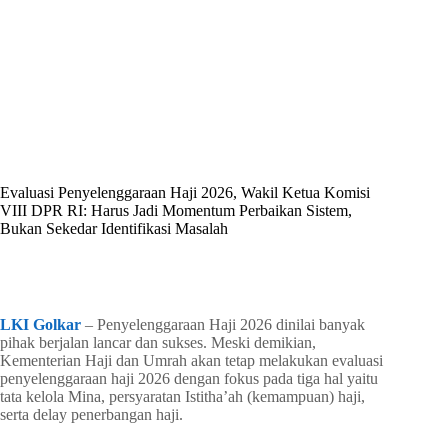
By
Shintia
On
Juli 2, 2026
In
Golkar Update
Evaluasi Penyelenggaraan Haji 2026, Wakil Ketua Komisi
VIII DPR RI: Harus Jadi Momentum Perbaikan Sistem,
Bukan Sekedar Identifikasi Masalah
In
Golkar Update
Read Time
3 mins
LKI Golkar
– Penyelenggaraan Haji 2026 dinilai banyak
pihak berjalan lancar dan sukses. Meski demikian,
Kementerian Haji dan Umrah akan tetap melakukan evaluasi
penyelenggaraan haji 2026 dengan fokus pada tiga hal yaitu
tata kelola Mina, persyaratan Istitha’ah (kemampuan) haji,
serta delay penerbangan haji.