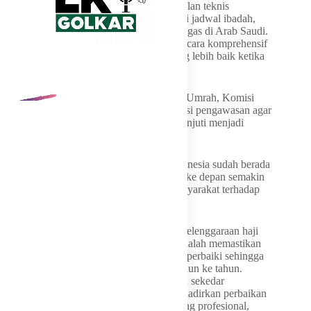
“Delay penerbangan bukan sekadar persoalan teknis
maskapai. Dampaknya dapat memengaruhi jadwal ibadah,
kondisi fisik jemaah, bahkan kesiapan petugas di Arab Saudi.
Karena itu, evaluasinya harus dilakukan secara komprehensif
agar ke depan terdapat sistem mitigasi yang lebih baik ketika
terjadi kondisi di luar rencana,” ujarnya.
Sebagai mitra kerja Kementerian Haji dan Umrah, Komisi
VIII DPR RI akan terus menjalankan fungsi pengawasan agar
setiap hasil evaluasi benar-benar ditindaklanjuti menjadi
kebijakan yang konkret.
Singgih menilai penyelenggaraan haji Indonesia sudah berada
pada jalur yang positif. Namun, tantangan ke depan semakin
besar seiring meningkatnya ekspektasi masyarakat terhadap
kualitas pelayanan.
“Kita tidak cukup hanya mengatakan penyelenggaraan haji
berjalan sukses. Yang jauh lebih penting adalah memastikan
setiap kekurangan sekecil apa pun dapat diperbaiki sehingga
kualitas pelayanan terus meningkat dari tahun ke tahun.
Evaluasi penyelenggaraan haji 2026 bukan sekedar
identifikasi masalah, tapi juga harus menghadirkan perbaikan
sistem berupa tata kelola haji Indonesia yang profesional,