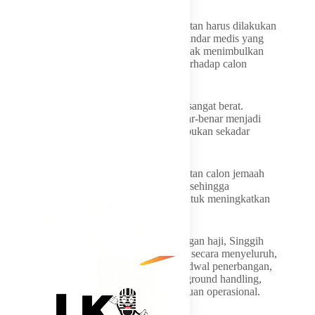
Menurutnya, pelaksanaan istitha’ah kesehatan harus dilakukan
secara objektif, transparan, dan berbasis standar medis yang
dapat dipertanggungjawabkan sehingga tidak menimbulkan
persepsi adanya perlakuan yang berbeda terhadap calon
jemaah.
“Ibadah haji merupakan ibadah fisik yang sangat berat.
Karena itu, penerapan istitha’ah harus benar-benar menjadi
instrumen perlindungan terhadap jemaah, bukan sekadar
formalitas administrasi.” jelasnya.
Ia juga mendorong agar pembinaan kesehatan calon jemaah
dimulai jauh sebelum masa keberangkatan sehingga
masyarakat memiliki waktu yang cukup untuk meningkatkan
kondisi kesehatannya.
Sedangkan terkait masalah delay penerbangan haji, Singgih
menilai persoalan tersebut harus dievaluasi secara menyeluruh,
mulai dari kesiapan armada, manajemen jadwal penerbangan,
koordinasi bandara embarkasi, pelayanan ground handling,
hingga sistem mitigasi ketika terjadi gangguan operasional.