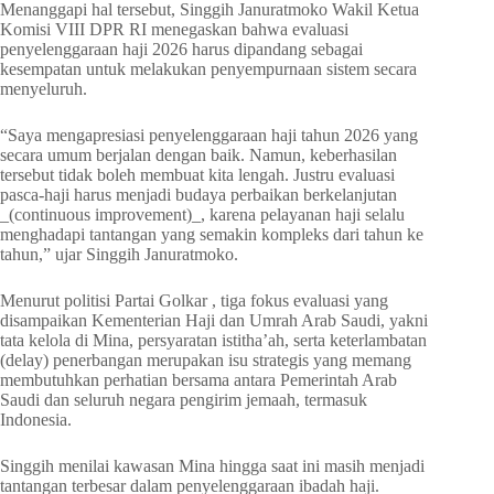
Menanggapi hal tersebut, Singgih Januratmoko Wakil Ketua
Komisi VIII DPR RI menegaskan bahwa evaluasi
penyelenggaraan haji 2026 harus dipandang sebagai
kesempatan untuk melakukan penyempurnaan sistem secara
menyeluruh.
“Saya mengapresiasi penyelenggaraan haji tahun 2026 yang
secara umum berjalan dengan baik. Namun, keberhasilan
tersebut tidak boleh membuat kita lengah. Justru evaluasi
pasca-haji harus menjadi budaya perbaikan berkelanjutan
_(continuous improvement)_, karena pelayanan haji selalu
menghadapi tantangan yang semakin kompleks dari tahun ke
tahun,” ujar Singgih Januratmoko.
Menurut politisi Partai Golkar , tiga fokus evaluasi yang
disampaikan Kementerian Haji dan Umrah Arab Saudi, yakni
tata kelola di Mina, persyaratan istitha’ah, serta keterlambatan
(delay) penerbangan merupakan isu strategis yang memang
membutuhkan perhatian bersama antara Pemerintah Arab
Saudi dan seluruh negara pengirim jemaah, termasuk
Indonesia.
Singgih menilai kawasan Mina hingga saat ini masih menjadi
tantangan terbesar dalam penyelenggaraan ibadah haji.