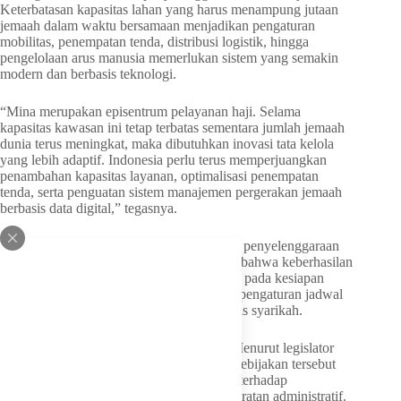
Keterbatasan kapasitas lahan yang harus menampung jutaan
jemaah dalam waktu bersamaan menjadikan pengaturan
mobilitas, penempatan tenda, distribusi logistik, hingga
pengelolaan arus manusia memerlukan sistem yang semakin
modern dan berbasis teknologi.
“Mina merupakan episentrum pelayanan haji. Selama
kapasitas kawasan ini tetap terbatas sementara jumlah jemaah
dunia terus meningkat, maka dibutuhkan inovasi tata kelola
yang lebih adaptif. Indonesia perlu terus memperjuangkan
penambahan kapasitas layanan, optimalisasi penempatan
tenda, serta penguatan sistem manajemen pergerakan jemaah
berbasis data digital,” tegasnya.
Ia menambahkan berdasarkan pengalaman penyelenggaraan
haji beberapa tahun terakhir menunjukkan bahwa keberhasilan
pelayanan di Mina tidak hanya bergantung pada kesiapan
petugas, tetapi juga pada kebijakan kuota, pengaturan jadwal
pergerakan jemaah, hingga koordinasi lintas syarikah.
Sedangkan terkait persyaratan istitha’ah, Menurut legislator
Partai Golkar dari Dapil Jateng 5, bahwa kebijakan tersebut
sejatinya merupakan bentuk perlindungan terhadap
keselamatan jemaah, bukan sekadar persyaratan administratif.