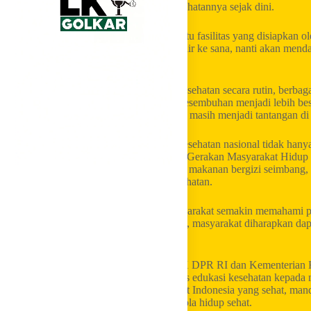
masyarakat untuk mengetahui kondisi kesehatannya sejak dini.
> “Cek kesehatan gratis ini adalah salah satu fasilitas yang disiapka
pelayanan kesehatan bagi masyarakat. Hadir ke sana, nanti akan menda
diintervensi,” ujar Heru.
Heru menjelaskan, melalui pemeriksaan kesehatan secara rutin, berbag
dapat dilakukan lebih cepat dan peluang kesembuhan menjadi lebih b
angka penyakit tidak menular yang saat ini masih menjadi tantangan di
Ia menambahkan, keberhasilan program kesehatan nasional tidak hany
peran aktif masyarakat dalam menerapkan Gerakan Masyarakat Hidup
membiasakan aktivitas fisik, mengonsumsi makanan bergizi seimbang
lingkungan, serta rutin memeriksakan kesehatan.
Melalui sosialisasi ini, Heru berharap masyarakat semakin memahami p
panjang. Dengan kondisi tubuh yang sehat, masyarakat diharapkan dapat
sekaligus meningkatkan kualitas hidup.
Sementara itu, kolaborasi antara Komisi IX DPR RI dan Kementerian 
berbagai daerah sebagai upaya memperluas edukasi kesehatan kepada 
pemerintah dalam mewujudkan masyarakat Indonesia yang sehat, mandir
pencegahan penyakit melalui penerapan pola hidup sehat.