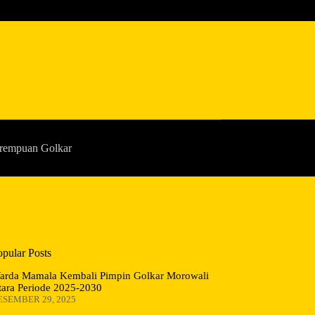
rempuan Golkar
opular Posts
arda Mamala Kembali Pimpin Golkar Morowali
tara Periode 2025-2030
ESEMBER 29, 2025