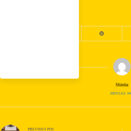
Share your love
Shintia
ARTICLES: 34
PREVIOUS
POS