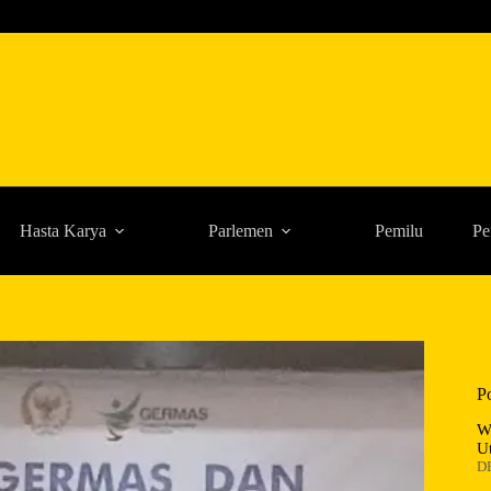
Hasta Karya
Parlemen
Pemilu
Pe
P
W
U
D