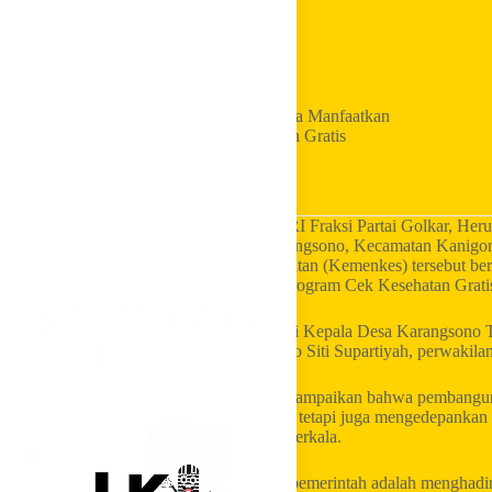
Home
Golkar Update
DPR RI Golkar Heru Tjahjono Ajak Warga Manfaatkan
Program Presiden Prabowo Cek Kesehatan Gratis
LKI Golkar
– Anggota Komisi IX DPR RI Fraksi Partai Golkar, Heru
Sehat (GERMAS) di Aula BUMDes Karangsono, Kecamatan Kanigoro, K
berkolaborasi dengan Kementerian Kesehatan (Kemenkes) tersebut be
pola hidup sehat sekaligus mengenalkan program Cek Kesehatan Gra
Kegiatan diikuti ratusan warga dan dihadiri Kepala Desa Karangson
Kabupaten Blitar Suswati, Camat Kanigoro Siti Supartiyah, perwakila
Dalam sambutannya, Heru Tjahjono menyampaikan bahwa pembangunan s
pengobatan ketika masyarakat sudah sakit, tetapi juga mengedepankan 
sehat serta pemeriksaan kesehatan secara berkala.
Menurutnya, salah satu bentuk komitmen pemerintah adalah menghadi