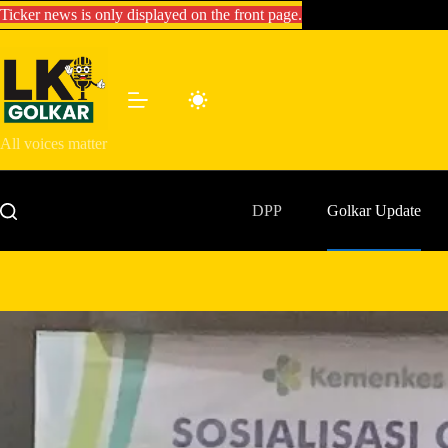
Skip
Ticker news is only displayed on the front page.
to
content
All voices matter
DPP
Golkar Update