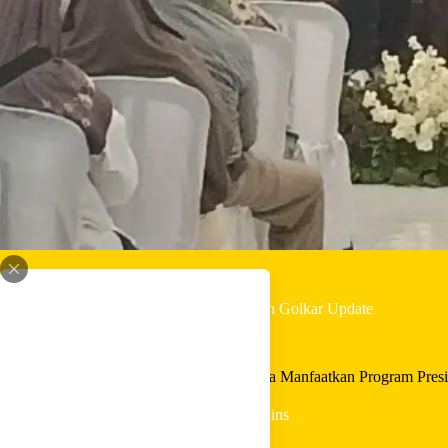
By
Shintia
On
Juni 28, 2026
In
Golkar Update
DPR RI Golkar Heru Tjahjono Ajak Warga Manfaatkan Program Presi
In
Golkar Update
Read Time
2 mins