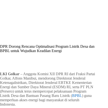
By
Shintia
On
Juni 13, 2026
In
Golkar Update
DPR Dorong Rencana Optimalisasi Program Listrik Desa dan
BPBL untuk Wujudkan Keadilan Energi
In
Golkar Update
Read Time
2 mins
LKI Golkar
– Anggota Komisi XII DPR RI dari Fraksi Partai
Golkar, Alfons Manibui, mendorong Direktorat Jenderal
Ketenagalistrikan, Direktorat Jenderal EBTKE Kementerian
Energi dan Sumber Daya Mineral (ESDM) RI, serta PT PLN
(Persero) untuk terus mempercepat pelaksanaan Program
Listrik Desa dan Bantuan Pasang Baru Listrik (
BPBL
) guna
memperluas akses energi bagi masyarakat di seluruh
Indonesia.