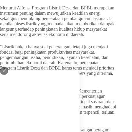
Menurut Alfons, Program Listrik Desa dan BPBL merupakan
instrumen penting dalam mewujudkan keadilan energi
sekaligus mendukung pemerataan pembangunan nasional. Ia
menilai akses listrik yang memadai akan memberikan dampak
langsung terhadap peningkatan kualitas hidup masyarakat
serta mendorong aktivitas ekonomi di daerah.
“Listrik bukan hanya soal penerangan, tetapi juga menjadi
fondasi bagi peningkatan produktivitas masyarakat,
pengembangan usaha, pendidikan, layanan kesehatan, dan
pertumbuhan ekonomi daerah. Karena itu, percepatan
Program Listrik Desa dan BPBL harus terus menjadi prioritas
bersama,” ucap Alfons dikutip dari siaran pers yang diterima,
Kamis (11/6).
Alfons menekankan bahwa sinergi antara Kementerian
ESDM dan PT PLN (Persero) perlu terus diperkuat agar
pelaksanaan program berjalan lebih efektif, tepat sasaran, dan
mampu menjangkau wilayah-wilayah yang masih menghadapi
keterbatasan akses listrik, termasuk kawasan terpencil, terluar,
dan kepulauan.
“Dengan kondisi geografis Indonesia yang sangat beragam,