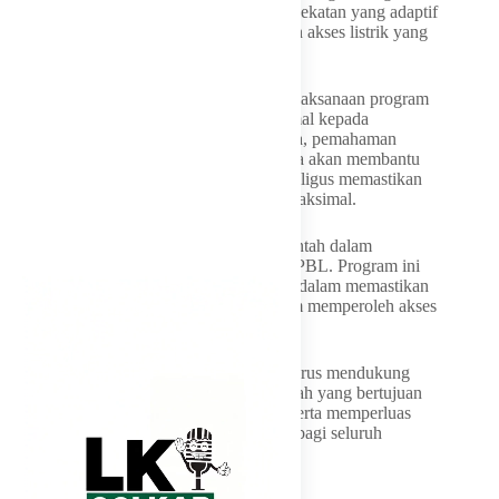
diperlukan kolaborasi yang kuat serta pendekatan yang adaptif
agar seluruh masyarakat dapat memperoleh akses listrik yang
andal dan berkelanjutan,” lanjutnya.
Selain itu, Alfons juga mendorong agar pelaksanaan program
disertai dengan sosialisasi yang lebih optimal kepada
masyarakat penerima manfaat. Menurutnya, pemahaman
masyarakat terhadap program yang tersedia akan membantu
meningkatkan efektivitas pelaksanaan sekaligus memastikan
manfaat program dapat dirasakan secara maksimal.
“Kami mendukung penuh langkah pemerintah dalam
mempercepat Program Listrik Desa dan BPBL. Program ini
merupakan wujud nyata kehadiran negara dalam memastikan
tidak ada masyarakat yang tertinggal dalam memperoleh akses
energi yang layak,” tegas Alfons.
Komisi XII DPR RI, lanjut Alfons, akan terus mendukung
dan mengawal berbagai program pemerintah yang bertujuan
meningkatkan rasio elektrifikasi nasional serta memperluas
akses energi yang merata dan berkeadilan bagi seluruh
masyarakat Indonesia