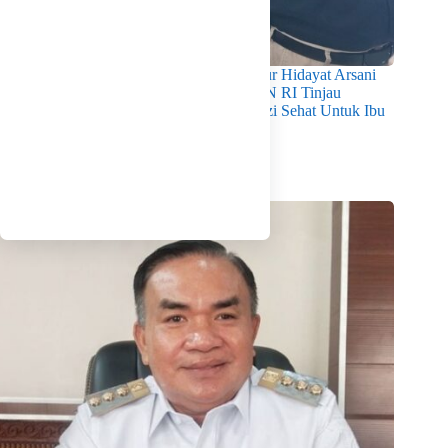
Pastikan Kualitas Gizi Terpenuhi, Gubernur Hidayat Arsani
Dampingi Mendukbangga/Kepala BKKBN RI Tinjau
Layanan Program MBG 3B Wujudkan Gizi Sehat Untuk Ibu
Dan Anak di Babel
Agustus 7, 2026