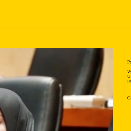
P
W
U
D
C