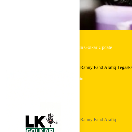
By
Shintia
On
April 21, 2026
In
Golkar Update
DPR Dorong Perluasan Program Magang, Ranny Fahd Arafiq Tegaska
In
Golkar Update
Read Time
1 min
Home
Golkar Update
DPR Dorong Perluasan Program Magang, Ranny Fahd Arafiq
Tegaskan Pentingnya Pemerataan Akses