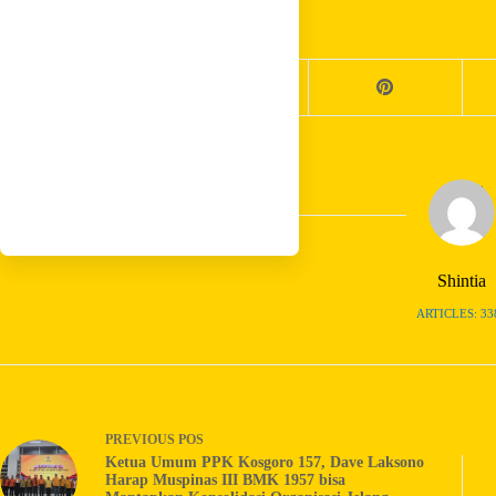
Share your love
Shintia
ARTICLES: 33
PREVIOUS
POS
Ketua Umum PPK Kosgoro 157, Dave Laksono
Harap Muspinas III BMK 1957 bisa