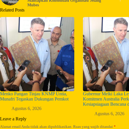
Mantapkan Konsolidasi Organisasi Jelang
Mubes
Related Posts
Menko Pangan Tinjau KNMP Untia,
Gubernur Melki Laka Len
Munafri Tegaskan Dukungan Pemkot
Komitmen Australia Perk
Kesiapsiagaan Bencana 
Agustus 6, 2026
Agustus 6, 2026
Leave a Reply
Alamat email Anda tidak akan dipublikasikan.
Ruas yang wajib ditandai
*