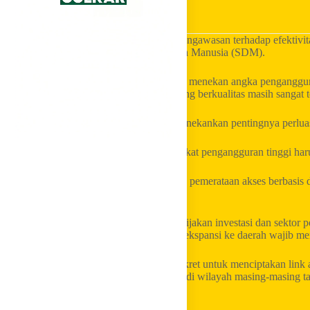
LKI Golkar – DPR-RI terus melakukan pengawasan terhadap efektivita
untuk meningkatkan kualitas Sumber Daya Manusia (SDM).
Meskipun program ini dinilai krusial untuk menekan angka penganggura
kesenjangan akses, di mana peluang magang berkualitas masih sangat t
Anggota DPR-RI, Ranny Fahd Arafiq, menekankan pentingnya perluas
Ia menegaskan bahwa, daerah dengan tingkat pengangguran tinggi haru
Menurutnya, pemerintah perlu memastikan pemerataan akses berbasis da
industri yang sudah mapan.
Dalam pandangan Ranny, sinkronisasi kebijakan investasi dan sektor p
mendorong agar industri yang melakukan ekspansi ke daerah wajib men
Langkah ini dipandang sebagai solusi konkret untuk menciptakan link 
pasca-magang dapat terjadi secara optimal di wilayah masing-masing t