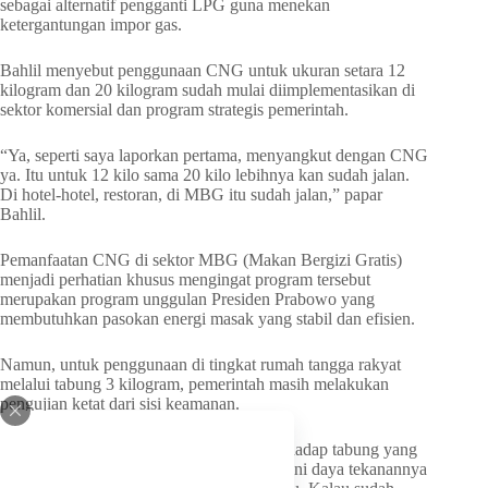
sebagai alternatif pengganti LPG guna menekan
ketergantungan impor gas.
Bahlil menyebut penggunaan CNG untuk ukuran setara 12
kilogram dan 20 kilogram sudah mulai diimplementasikan di
sektor komersial dan program strategis pemerintah.
“Ya, seperti saya laporkan pertama, menyangkut dengan CNG
ya. Itu untuk 12 kilo sama 20 kilo lebihnya kan sudah jalan.
Di hotel-hotel, restoran, di MBG itu sudah jalan,” papar
Bahlil.
Pemanfaatan CNG di sektor MBG (Makan Bergizi Gratis)
menjadi perhatian khusus mengingat program tersebut
merupakan program unggulan Presiden Prabowo yang
membutuhkan pasokan energi masak yang stabil dan efisien.
Namun, untuk penggunaan di tingkat rumah tangga rakyat
melalui tabung 3 kilogram, pemerintah masih melakukan
pengujian ketat dari sisi keamanan.
“Tapi kan kita lagi melakukan uji coba terhadap tabung yang
3 kilogram untuk rakyat. Nah, 3 kilogram ini daya tekanannya