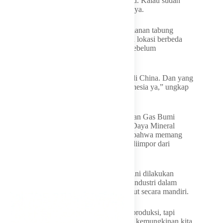
kan besar, 250 bar. Jadi ini harus dicek dulu. Kalau sudah
lolos uji, baru bisa kita (luncurkan),” jelasnya.
Bahlil merinci bahwa proses uji coba keamanan tabung
bertekanan tinggi tersebut dilakukan di dua lokasi berbeda
guna memastikan keselamatan pengguna sebelum
didistribusikan secara massal.
“Ada dua. Satu, karena pabriknya itu ada di China. Dan yang
kedua adalah kita akan melakukan di Indonesia ya,” ungkap
Bahlil.
Sementara itu, Direktur Jenderal Minyak dan Gas Bumi
(Migas) Kementerian Energi dan Sumber Daya Mineral
(ESDM), Laode Sulaeman, menyebutkan bahwa memang
tabung CNG 3 kg untuk tahap awal akan diimpor dari
Tiongkok.
Laode menjelaskan bahwa langkah impor ini dilakukan
sebagai tahap awal implementasi sebelum industri dalam
negeri mampu memproduksi tabung tersebut secara mandiri.
“Ya, China. Banyak sih negara yang memproduksi, tapi
sejauh ini kita (melirik) China. (Berarti ada kemungkinan kita