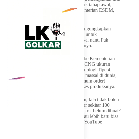
ambil dari sana nanti ?). Iya, seperti itu untuk tahap awal,”
ungkap Laode saat ditemui di kantor Kementerian ESDM,
Senin (18/5/2026).
Meski demikian, Laode belum bersedia mengungkapkan
pihak mana yang nantinya akan ditugaskan untuk
mengeksekusi impor tersebut. “Itu tunggu ya, nanti Pak
Menteri yang akan mengumumkan,” lanjutnya.
Sebelumnya, dalam siniar (podcast) YouTube Kementerian
ESDM, Laode menjelaskan bahwa tabung CNG ukuran
setara 3 kg tersebut akan menggunakan teknologi Tipe 4.
Karena ukuran ini belum diproduksi secara massal di dunia,
diperlukan volume pesanan minimal (minimum order)
sebanyak 100 ribu unit untuk memulai proses produksinya.
Nah, untuk memesan material barangnya ini, kita tidak boleh
pesan sedikit, harus banyak. Minimum order sekitar 100
ribuan. Makanya, kalau ada yang bertanya kok belum dibuat?
Ya, memang harus di-order 100 ribu unit atau lebih baru bisa
diproduksi,” jelas Laode dikutip dari siniar YouTube
Kementerian ESDM, Senin (18/5/2026).