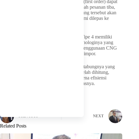
Pemerintah menargetkan pesanan perdana (first order) dapat
dilakukan dalam tiga bulan ke depan. Setelah pesanan tiba,
dalam kurun waktu 1–2 bulan, tabung-tabung tersebut akan
melewati serangkaian uji coba sebelum resmi dilepas ke
masyarakat.
Laode menekankan bahwa meski tabung Tipe 4 memiliki
biaya material yang lebih tinggi karena teknologinya yang
mutakhir (advanced), secara keseluruhan penggunaan CNG
tetap jauh lebih efisien dibandingkan LPG impor.
‘’Gas kita melimpah harganya murah, tapi tabungnya yang
mahal karena material khusus. Namun, setelah dihitung,
subsidi bisa berkurang 30 sampai 40% karena efisiensi
penggunaan gas bumi kita sendiri,” pungkasnya.
PREVIOUS
NEXT
Related Posts