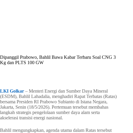
By
Shintia
On
Mei 19, 2026
In
Golkar Update
Dipanggil Prabowo, Bahlil Bawa Kabar Terbaru Soal CNG 3
Kg dan PLTS 100 GW
In
Golkar Update
Read Time
3 mins
LKI Golkar
– Menteri Energi dan Sumber Daya Mineral
(ESDM), Bahlil Lahadalia, menghadiri Rapat Terbatas (Ratas)
bersama Presiden RI Prabowo Subianto di Istana Negara,
Jakarta, Senin (18/5/2026). Pertemuan tersebut membahas
langkah strategis pengelolaan sumber daya alam serta
akselerasi transisi energi nasional.
Bahlil mengungkapkan, agenda utama dalam Ratas tersebut