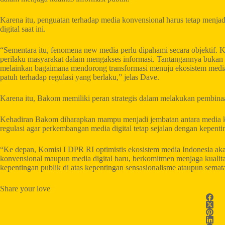
Karena itu, penguatan terhadap media konvensional harus tetap menjadi 
digital saat ini.
“Sementara itu, fenomena new media perlu dipahami secara objektif. Ke
perilaku masyarakat dalam mengakses informasi. Tantangannya bukan
melainkan bagaimana mendorong transformasi menuju ekosistem media d
patuh terhadap regulasi yang berlaku,” jelas Dave.
Karena itu, Bakom memiliki peran strategis dalam melakukan pembinaan
Kehadiran Bakom diharapkan mampu menjadi jembatan antara media ko
regulasi agar perkembangan media digital tetap sejalan dengan kepenti
“Ke depan, Komisi I DPR RI optimistis ekosistem media Indonesia aka
konvensional maupun media digital baru, berkomitmen menjaga kualita
kepentingan publik di atas kepentingan sensasionalisme ataupun semata
Share your love