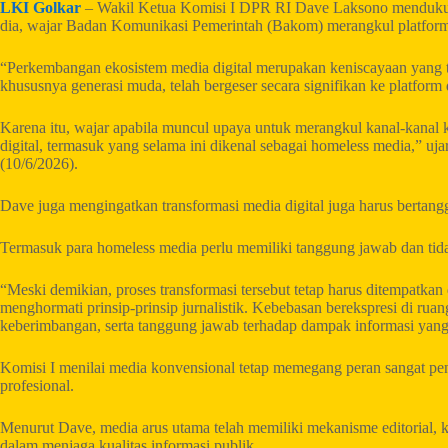
LKI Golkar
– Wakil Ketua Komisi I DPR RI Dave Laksono mendukun
dia, wajar Badan Komunikasi Pemerintah (Bakom) merangkul platform 
“Perkembangan ekosistem media digital merupakan keniscayaan yang ti
khususnya generasi muda, telah bergeser secara signifikan ke platform
Karena itu, wajar apabila muncul upaya untuk merangkul kanal-kanal 
digital, termasuk yang selama ini dikenal sebagai homeless media,” 
(10/6/2026).
Dave juga mengingatkan transformasi media digital juga harus bertang
Termasuk para homeless media perlu memiliki tanggung jawab dan tid
“Meski demikian, proses transformasi tersebut tetap harus ditempatkan
menghormati prinsip-prinsip jurnalistik. Kebebasan berekspresi di ruang
keberimbangan, serta tanggung jawab terhadap dampak informasi yang
Komisi I menilai media konvensional tetap memegang peran sangat pen
profesional.
Menurut Dave, media arus utama telah memiliki mekanisme editorial, ko
dalam menjaga kualitas informasi publik.