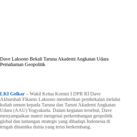
By
Shintia
On
Juni 20, 2026
In
Golkar Update
Dave Laksono Bekali Taruna Akademi Angkatan Udara
Pemahaman Geopolitik
In
Golkar Update
Read Time
2 mins
LKI Golkar
– Wakil Ketua Komisi I DPR RI Dave
Akbarshah Fikarno Laksono memberikan pembekalan melalui
kuliah umum kepada Taruna dan Taruni Akademi Angkatan
Udara (AAU) Yogyakarta. Dalam kegiatan tersebut, Dave
menyampaikan materi mengenai perkembangan geopolitik
global dan tantangan strategis yang dihadapi Indonesia di
tengah dinamika dunia yang terus berkembang.