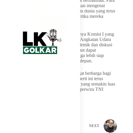
“Materi yang disampaikan Pak Dave sangat bermanfaat. Para
Taruna memperoleh wawasan yang lebih luas mengenai
perkembangan geopolitik Indonesia maupun dunia yang terus
berubah. Bekal seperti ini sangat penting ketika mereka
nantinya bertugas di satuan,” ungkapnya.
Ia berharap sinergi antara DPR RI, khususnya Komisi I yang
membidangi pertahanan, dengan Akademi Angkatan Udara
dapat terus diperkuat melalui kegiatan akademik dan diskusi
kebangsaan. Menurutnya, kolaborasi tersebut dapat
memperkaya perspektif para Taruna sehingga lebih siap
menghadapi tantangan penugasan di masa depan.
“Masukan dan wawasan dari DPR RI sangat berharga bagi
para Taruna. Kami berharap kerja sama seperti ini terus
berlanjut agar mereka memiliki pandangan yang semakin luas
ketika nantinya mengemban tugas sebagai perwira TNI
Angkatan Udara,” pungkas Kasenda.
PREVIOUS
NEXT