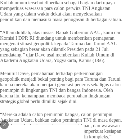
Kuliah umum tersebut diberikan sebagai bagian dari upaya
memperluas wawasan para calon perwira TNI Angkatan
Udara yang dalam waktu dekat akan menyelesaikan
pendidikan dan memasuki masa penugasan di berbagai satuan.
“Alhamdulillah, atas inisiasi Bapak Gubernur AAU, kami dari
Komisi I DPR RI diundang untuk memberikan pemaparan
mengenai situasi geopolitik kepada Taruna dan Taruni AAU
yang sebagian besar akan dilantik Presiden pada 21 Juli
mendatang,” ujar Dave usai memberikan Kuliah Umum di
Akademi Angkatan Udara, Yogyakarta, Kamis (18/6).
Menurut Dave, pemahaman terhadap perkembangan
geopolitik menjadi bekal penting bagi para Taruna dan Taruni
karena mereka akan menjadi generasi penerus sekaligus calon
pemimpin di lingkungan TNI dan bangsa Indonesia. Oleh
karena itu, kemampuan membaca perubahan lingkungan
strategis global perlu dimiliki sejak dini.
“Mereka adalah calon pemimpin bangsa, calon pemimpin
Angkatan Udara, bahkan calon pemimpin TNI di masa depan.
Saya hanya berbagi pengalaman, pengetahuan, dan wawasan
yang saya peroleh selama ini agar dapat memperkuat kesiapan
mereka menghadapi tantangan yang semakin kompleks,”