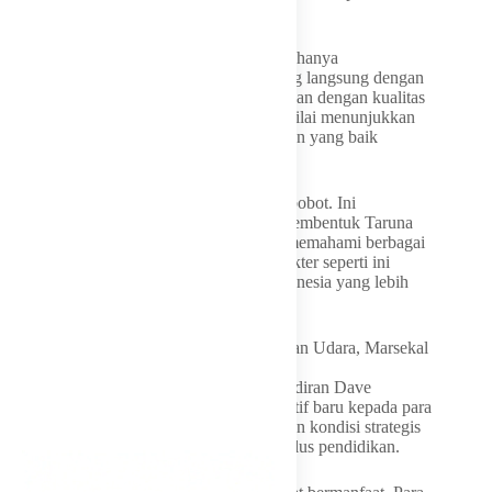
jelasnya.
Politisi Fraksi Partai Golkar tersebut, tidak hanya
menyampaikan materi, tetapi juga berdialog langsung dengan
para Taruna dan Taruni. Ia mengaku terkesan dengan kualitas
pertanyaan yang diajukan peserta yang dinilai menunjukkan
kemampuan berpikir kritis serta pemahaman yang baik
terhadap isu-isu strategis.
“Pertanyaan yang disampaikan sangat berbobot. Ini
menunjukkan keberhasilan AAU dalam membentuk Taruna
yang mampu berpikir kritis, terbuka, dan memahami berbagai
persoalan strategis secara mendalam. Karakter seperti ini
sangat dibutuhkan untuk membangun Indonesia yang lebih
baik di masa depan,” katanya.
Sementara itu, Gubernur Akademi Angkatan Udara, Marsekal
Muda
TNI, Donald Kasenda mengapresiasi kehadiran Dave
Laksono yang dinilai memberikan perspektif baru kepada para
Taruna terkait perkembangan geopolitik dan kondisi strategis
terkini yang akan mereka hadapi setelah lulus pendidikan.