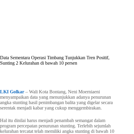
By
Shintia
On
Juni 18, 2026
In
Golkar Update
Data Sementara Operasi Timbang Tunjukkan Tren Positif,
Sunting 2 Kelurahan di bawah 10 persen
In
Golkar Update
Read Time
1 min
LKI Golkar
– Wali Kota Bontang, Neni Moerniaeni
menyampaikan data yang menunjukkan adanya penurunan
angka stunting hasil penimbangan balita yang digelar secara
serentak menjadi kabar yang cukup menggembirakan.
Hal itu dinilai harus menjadi penambah semangat dalam
program percepatan penurunan stunting. Terlebih sejumlah
kelurahan tercatat telah memiliki angka stunting di bawah 10