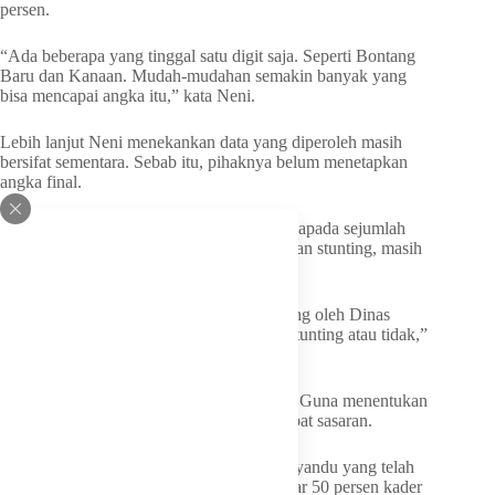
persen.
“Ada beberapa yang tinggal satu digit saja. Seperti Bontang
Baru dan Kanaan. Mudah-mudahan semakin banyak yang
bisa mencapai angka itu,” kata Neni.
Lebih lanjut Neni menekankan data yang diperoleh masih
bersifat sementara. Sebab itu, pihaknya belum menetapkan
angka final.
Proses verifikasi, serta pengukuran ulang kapada sejumlah
anak yang terindikasi mengalami serta rentan stunting, masih
dilakukan.
“Yang terindikasi stunting akan diukur ulang oleh Dinas
Kesehatan untuk memastikan apakah dia stunting atau tidak,”
tuturnya.
Bagi Neni keakuratan data sangat penting. Guna menentukan
program dan langkah penanganan yang tepat sasaran.
Neni juga mengapresiasi kinerja kader posyandu yang telah
melakukan pendataan. Terlebih, baru sekitar 50 persen kader