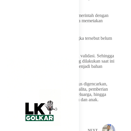
posyandu yang telah dibekali pelatihan.
Ia pun berharap kolaborasi antara OPD pemerintah dengan
kader posyandu dapat berjalan efektif, guna memetakan
kondisi masyarakat dengan akurat.
Lebih jauh, Neni kembali menekankan angka tersebut belum
menjadi data final.
Ia meminta Dinkes benar-benar melakukan validasi. Sehingga
menyakinkan, apakah benar intervensi yang dilakukan saat ini
mulai memberikan dampak positif. Serta menjadi bahan
evaluasi perbaikan.
Berbagai program penanganan stunting terus digencarkan,
mulai dari pemantauan tumbuh kembang balita, pemberian
makanan tambahan, edukasi gizi kepada keluarga, hingga
peningkatan kualitas layanan kesehatan ibu dan anak.
PREVIOUS
NEXT