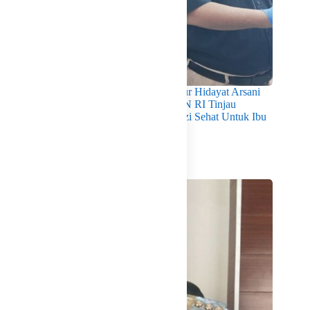
Pastikan Kualitas Gizi Terpenuhi, Gubernur Hidayat Arsani
Dampingi Mendukbangga/Kepala BKKBN RI Tinjau
Layanan Program MBG 3B Wujudkan Gizi Sehat Untuk Ibu
Dan Anak di Babel
Agustus 7, 2026