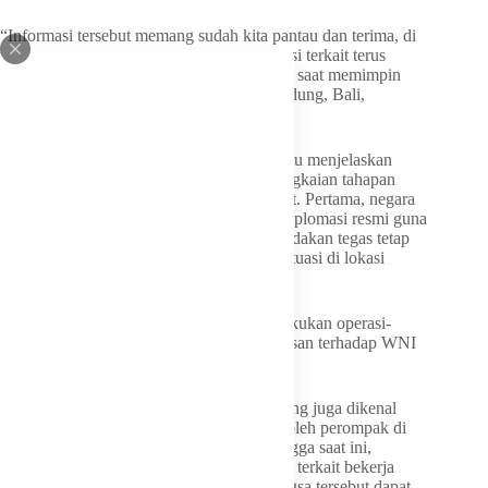
“Informasi tersebut memang sudah kita pantau dan terima, di
mana pihak KBRI, Kemlu, maupun instansi terkait terus
memantau kondisi di lapangan,” ujar Dave saat memimpin
Kunjungan Kerja Spesifik Komisi I ke Badung, Bali,
Jumat (26/06/2026).
Lebih lanjut, Politisi Fraksi Partai Golkar itu menjelaskan
bahwa pemerintah telah menyiapkan serangkaian tahapan
terukur untuk menyelesaikan krisis tersebut. Pertama, negara
mengutamakan pendekatan melalui jalur diplomasi resmi guna
membuka ruang negosiasi. Kedua, opsi tindakan tegas tetap
terbuka bergantung pada perkembangan situasi di lokasi
kejadian.
“Bila memang dibutuhkan, tentu akan dilakukan operasi-
operasi khusus untuk melakukan pembebasan terhadap WNI
kita,” tegasnya.
Diketahui, kapal tanker MT Honour 25 yang juga dikenal
sebagai MT Ander 25 dilaporkan dibajak oleh perompak di
perairan Somalia sejak 21 April 2026. Hingga saat ini,
parlemen terus mendorong seluruh instansi terkait bekerja
cepat demi memastikan keempat anak bangsa tersebut dapat