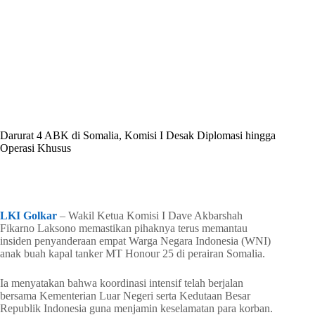
By
Shintia
On
Juni 29, 2026
In
Golkar Update
Darurat 4 ABK di Somalia, Komisi I Desak Diplomasi hingga
Operasi Khusus
In
Golkar Update
Read Time
1 min
LKI Golkar
– Wakil Ketua Komisi I Dave Akbarshah
Fikarno Laksono memastikan pihaknya terus memantau
insiden penyanderaan empat Warga Negara Indonesia (WNI)
anak buah kapal tanker MT Honour 25 di perairan Somalia.
Ia menyatakan bahwa koordinasi intensif telah berjalan
bersama Kementerian Luar Negeri serta Kedutaan Besar
Republik Indonesia guna menjamin keselamatan para korban.